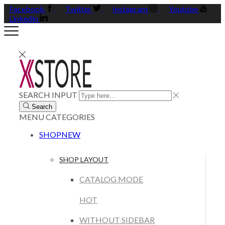
Facebook
Twitter
Instagram
Youtube
Linkedin
SEARCH INPUT
Search
MENU
CATEGORIES
SHOP
NEW
SHOP LAYOUT
CATALOG MODE
HOT
WITHOUT SIDEBAR