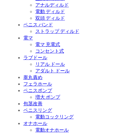
アナルディルド
電動 ディルド
双頭 ディルド
ペニス バンド
ストラップ ディルド
電マ
電マ 充電式
コンセント式
ラブドール
リアル ドール
アダルト ドール
睾丸責め
フェラホール
ペニスポンプ
増大 ポンプ
包茎改善
ペニスリング
電動コックリング
オナホール
電動オナホール