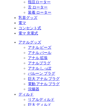
指豆ローター
舌 ローター
装着 ローター
乳首グッズ
電マ
コンセント式
電マ 充電式
アナルグッズ
アナル ビーズ
アナル パール
アナル 拡張
アナルプラグ
アナル しっぽ
バルーン プラグ
巨大 アナル プラグ
電動 アナル プラグ
浣腸器
ディルド
リアルディルド
巨大 ディルド