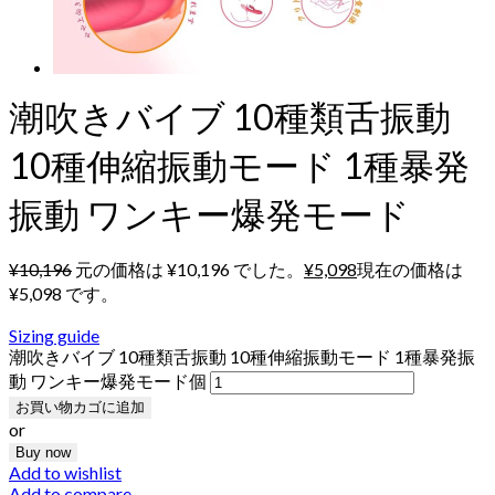
潮吹きバイブ 10種類舌振動
10種伸縮振動モード 1種暴発
振動 ワンキー爆発モード
¥
10,196
元の価格は ¥10,196 でした。
¥
5,098
現在の価格は
¥5,098 です。
Sizing guide
潮吹きバイブ 10種類舌振動 10種伸縮振動モード 1種暴発振
動 ワンキー爆発モード個
お買い物カゴに追加
or
Buy now
Add to wishlist
Add to compare