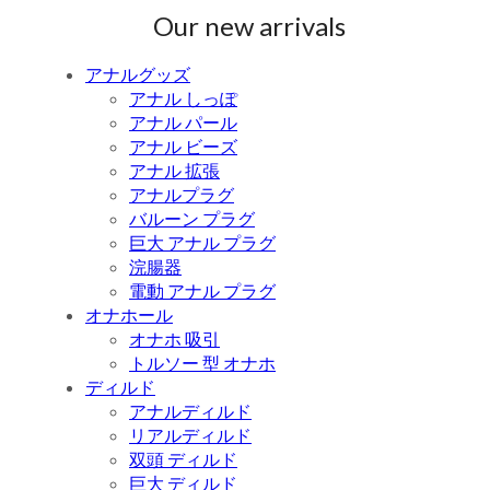
Our new arrivals
アナルグッズ
アナル しっぽ
アナル パール
アナル ビーズ
アナル 拡張
アナルプラグ
バルーン プラグ
巨大 アナル プラグ
浣腸器
電動 アナル プラグ
オナホール
オナホ 吸引
トルソー 型 オナホ
ディルド
アナルディルド
リアルディルド
双頭 ディルド
巨大 ディルド