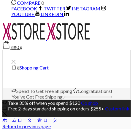
COMPARE
0
FACEBOOK
TWITTER
INSTAGRAM
YOUTUBE
LINKEDIN
¥
0
0
0
Shopping Cart
0
Spend
To Get Free Shipping
Congratulations!
You've Got Free Shipping.
Take 30% off when you spend $120
Go shop
Free 2-days standard shipping on orders $255+
Custom link
ホーム
ローター
舌 ローター
Return to previous page