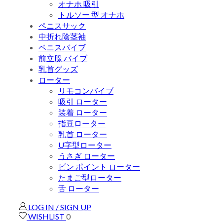
オナホ 吸引
トルソー 型 オナホ
ペニスサック
中折れ陰茎袖
ペニスバイブ
前立腺 バイブ
乳首グッズ
ローター
リモコンバイブ
吸引 ローター
装着 ローター
指豆ローター
乳首 ローター
U字型ローター
うさぎ ローター
ピン ポイント ローター
たまご型ローター
舌 ローター
LOG IN / SIGN UP
WISHLIST
0