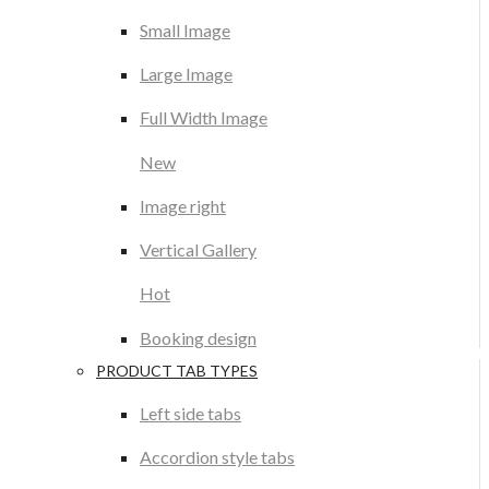
Small Image
Large Image
Full Width Image
New
Image right
Vertical Gallery
Hot
Booking design
PRODUCT TAB TYPES
Left side tabs
Accordion style tabs