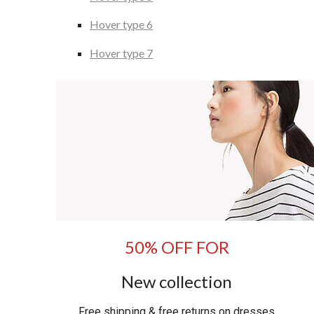
Hover type 6
Hover type 7
50% OFF FOR
New collection
Free shipping & free returns on dresses