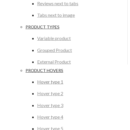
Reviews next to tabs
Tabs next to image
PRODUCT TYPES
Variable product
Grouped Product
External Product
PRODUCT HOVERS
Hover type 1
Hover type 2
Hover type 3
Hover type 4
Hover type 5