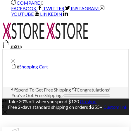
COMPARE
0
FACEBOOK
TWITTER
INSTAGRAM
YOUTUBE
LINKEDIN
¥
0
0
0
Shopping Cart
0
Spend
To Get Free Shipping
Congratulations!
You've Got Free Shipping.
Take 30% off when you spend $120
Go shop
Free 2-days standard shipping on orders $255+
Custom link