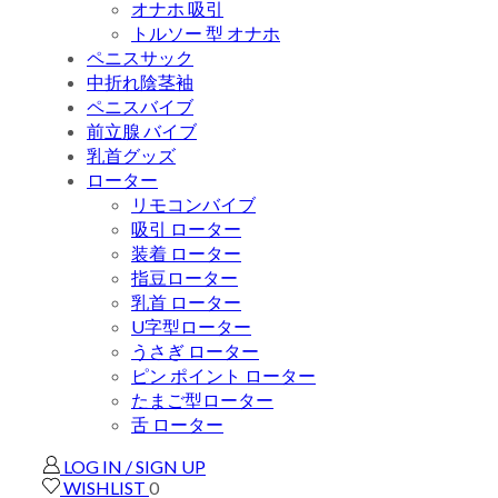
オナホ 吸引
トルソー 型 オナホ
ペニスサック
中折れ陰茎袖
ペニスバイブ
前立腺 バイブ
乳首グッズ
ローター
リモコンバイブ
吸引 ローター
装着 ローター
指豆ローター
乳首 ローター
U字型ローター
うさぎ ローター
ピン ポイント ローター
たまご型ローター
舌 ローター
LOG IN / SIGN UP
WISHLIST
0