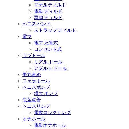
アナルディルド
電動 ディルド
双頭 ディルド
ペニス バンド
ストラップ ディルド
電マ
電マ 充電式
コンセント式
ラブドール
リアル ドール
アダルト ドール
睾丸責め
フェラホール
ペニスポンプ
増大 ポンプ
包茎改善
ペニスリング
電動コックリング
オナホール
電動オナホール