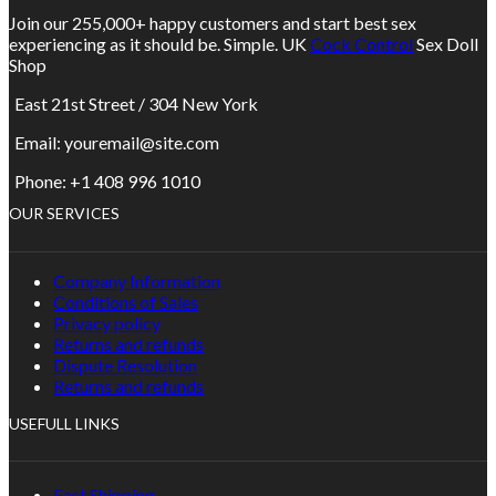
Join our 255,000+ happy customers and start best sex
experiencing as it should be. Simple. UK
Cock Control
Sex Doll
Shop
East 21st Street / 304 New York
Email: youremail@site.com
Phone: +1 408 996 1010
OUR SERVICES
Company Information
Conditions of Sales
Privacy policy
Returns and refunds
Dispute Resolution
Returns and refunds
USEFULL LINKS
Fast Shipping