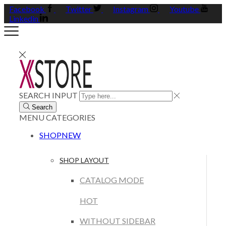
Facebook
Twitter
Instagram
Youtube
Linkedin
SEARCH INPUT
Search
MENU
CATEGORIES
SHOP
NEW
SHOP LAYOUT
CATALOG MODE
HOT
WITHOUT SIDEBAR