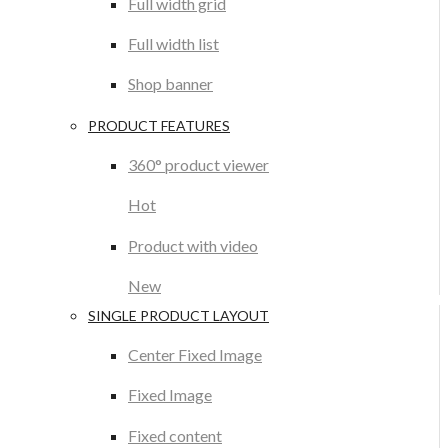
Full width grid
Full width list
Shop banner
PRODUCT FEATURES
360° product viewer
Hot
Product with video
New
SINGLE PRODUCT LAYOUT
Center Fixed Image
Fixed Image
Fixed content