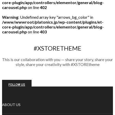
core-plugin/app/controllers/elementor/general/blog-
carousel.php
on line
402
Warning
: Undefined array key "arrows_bg_color" in
/www/wwwroot/platonics.jp/wp-content/plugins/et-
core-plugin/app/controllers/elementor/general/blog-
carousel.php
on line
403
#XSTORETHEME
This is our collaboration with you — share your story, share your
style, share your creativity with #XSTOREtheme
FOLLOW US
ABOUT US