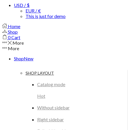
USD / $
EUR / €
This is just for demo
Home
Shop
0
Cart
More
More
Shop
New
SHOP LAYOUT
Catalog mode
Hot
Without sidebar
Right sidebar