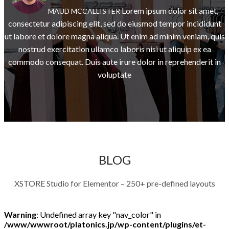
Lorem ipsum dolor sit amet,
MAUD MCCALLISTER
consectetur adipiscing elit, sed do eiusmod tempor incididunt
ut labore et dolore magna aliqua. Ut enim ad minim veniam, quis
nostrud exercitation ullamco laboris nisi ut aliquip ex ea
commodo consequat. Duis aute irure dolor in reprehenderit in
voluptate
BLOG
XSTORE Studio for Elementor – 250+ pre-defined layouts
Warning
: Undefined array key "nav_color" in
/www/wwwroot/platonics.jp/wp-content/plugins/et-