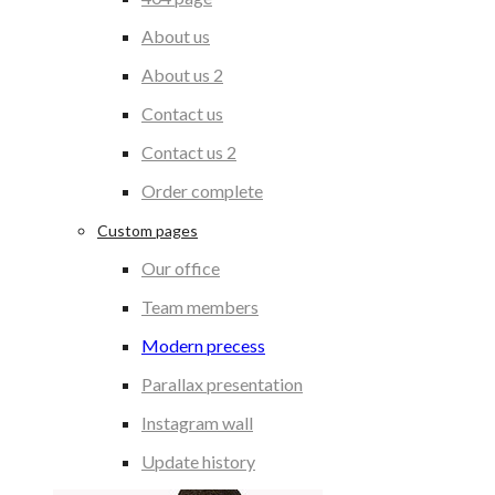
About us
About us 2
Contact us
Contact us 2
Order complete
Custom pages
Our office
Team members
Modern precess
Parallax presentation
Instagram wall
Update history