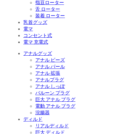
指豆ローター
舌 ローター
装着 ローター
乳首グッズ
電マ
コンセント式
電マ 充電式
アナルグッズ
アナル ビーズ
アナル パール
アナル 拡張
アナルプラグ
アナル しっぽ
バルーン プラグ
巨大 アナル プラグ
電動 アナル プラグ
浣腸器
ディルド
リアルディルド
巨大 ディルド