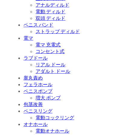
アナルディルド
電動 ディルド
双頭 ディルド
ペニス バンド
ストラップ ディルド
電マ
電マ 充電式
コンセント式
ラブドール
リアル ドール
アダルト ドール
睾丸責め
フェラホール
ペニスポンプ
増大 ポンプ
包茎改善
ペニスリング
電動コックリング
オナホール
電動オナホール