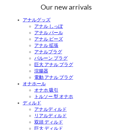
Our new arrivals
アナルグッズ
アナル しっぽ
アナル パール
アナル ビーズ
アナル 拡張
アナルプラグ
バルーン プラグ
巨大 アナル プラグ
浣腸器
電動 アナル プラグ
オナホール
オナホ 吸引
トルソー 型 オナホ
ディルド
アナルディルド
リアルディルド
双頭 ディルド
巨大 ディルド