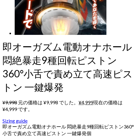
即オーガズム電動オナホール
悶絶暴走9種回転ピストン
360°小舌で責め立て高速ピス
トン 一鍵爆発
¥
9,998
元の価格は ¥9,998 でした。
¥
4,999
現在の価格は
¥4,999 です。
Sizing guide
即オーガズム電動オナホール 悶絶暴走9種回転ピストン360°
小舌で責め立て高速ピストン 一鍵爆発個