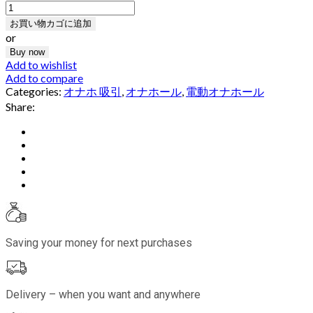
お買い物カゴに追加
or
Buy now
Add to wishlist
Add to compare
Categories:
オナホ 吸引
,
オナホール
,
電動オナホール
Share:
Saving your money for next purchases
Delivery – when you want and anywhere