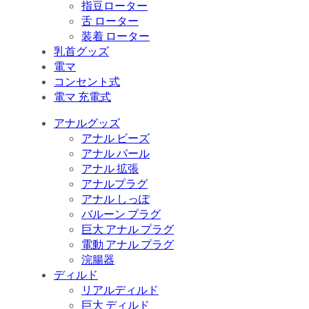
指豆ローター
舌 ローター
装着 ローター
乳首グッズ
電マ
コンセント式
電マ 充電式
アナルグッズ
アナル ビーズ
アナル パール
アナル 拡張
アナルプラグ
アナル しっぽ
バルーン プラグ
巨大 アナル プラグ
電動 アナル プラグ
浣腸器
ディルド
リアルディルド
巨大 ディルド