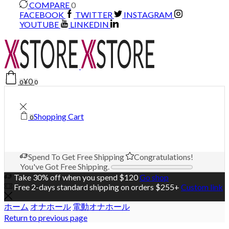
COMPARE
0
FACEBOOK
TWITTER
INSTAGRAM
YOUTUBE
LINKEDIN
¥
0
0
0
Shopping Cart
0
Spend
To Get Free Shipping
Congratulations!
You've Got Free Shipping.
Take 30% off when you spend $120
Go shop
Free 2-days standard shipping on orders $255+
Custom link
ホーム
オナホール
電動オナホール
Return to previous page