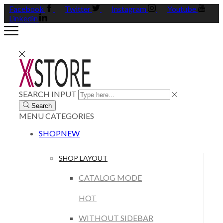
Facebook
Twitter
Instagram
Youtube
Linkedin
SEARCH INPUT
Search
MENU
CATEGORIES
SHOP
NEW
SHOP LAYOUT
CATALOG MODE
HOT
WITHOUT SIDEBAR