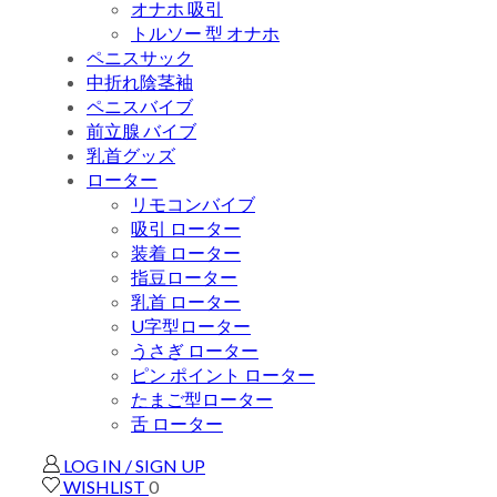
オナホ 吸引
トルソー 型 オナホ
ペニスサック
中折れ陰茎袖
ペニスバイブ
前立腺 バイブ
乳首グッズ
ローター
リモコンバイブ
吸引 ローター
装着 ローター
指豆ローター
乳首 ローター
U字型ローター
うさぎ ローター
ピン ポイント ローター
たまご型ローター
舌 ローター
LOG IN / SIGN UP
WISHLIST
0