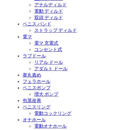
アナルディルド
電動 ディルド
双頭 ディルド
ペニス バンド
ストラップ ディルド
電マ
電マ 充電式
コンセント式
ラブドール
リアル ドール
アダルト ドール
睾丸責め
フェラホール
ペニスポンプ
増大 ポンプ
包茎改善
ペニスリング
電動コックリング
オナホール
電動オナホール