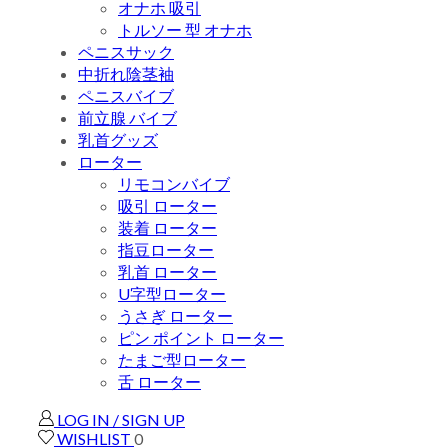
オナホ 吸引
トルソー 型 オナホ
ペニスサック
中折れ陰茎袖
ペニスバイブ
前立腺 バイブ
乳首グッズ
ローター
リモコンバイブ
吸引 ローター
装着 ローター
指豆ローター
乳首 ローター
U字型ローター
うさぎ ローター
ピン ポイント ローター
たまご型ローター
舌 ローター
LOG IN / SIGN UP
WISHLIST
0