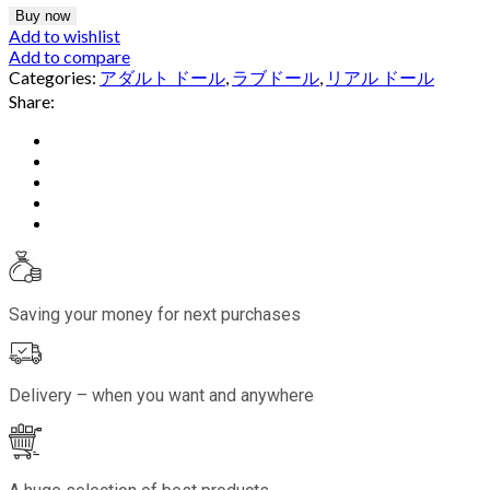
Buy now
Add to wishlist
Add to compare
Categories:
アダルト ドール
,
ラブドール
,
リアル ドール
Share:
Saving your money for next purchases
Delivery – when you want and anywhere