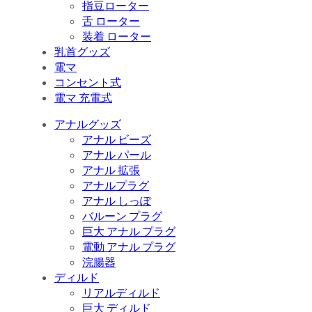
指豆ローター
舌 ローター
装着 ローター
乳首グッズ
電マ
コンセント式
電マ 充電式
アナルグッズ
アナル ビーズ
アナル パール
アナル 拡張
アナルプラグ
アナル しっぽ
バルーン プラグ
巨大 アナル プラグ
電動 アナル プラグ
浣腸器
ディルド
リアルディルド
巨大 ディルド