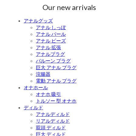
Our new arrivals
アナルグッズ
アナル しっぽ
アナル パール
アナル ビーズ
アナル 拡張
アナルプラグ
バルーン プラグ
巨大 アナル プラグ
浣腸器
電動 アナル プラグ
オナホール
オナホ 吸引
トルソー 型 オナホ
ディルド
アナルディルド
リアルディルド
双頭 ディルド
巨大 ディルド