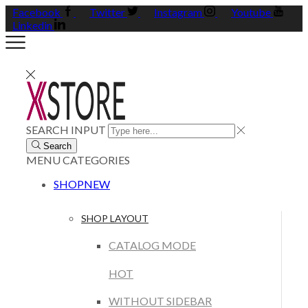
Facebook
Twitter
Instagram
Youtube
Linkedin
SEARCH INPUT
Search
MENU
CATEGORIES
SHOP
NEW
SHOP LAYOUT
CATALOG MODE
HOT
WITHOUT SIDEBAR