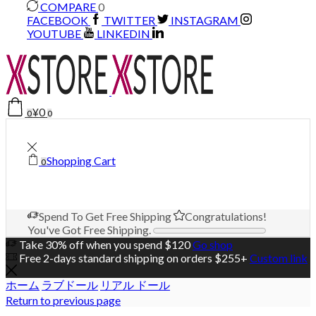
COMPARE
0
FACEBOOK
TWITTER
INSTAGRAM
YOUTUBE
LINKEDIN
¥
0
0
0
Shopping Cart
0
Spend
To Get Free Shipping
Congratulations!
You've Got Free Shipping.
Take 30% off when you spend $120
Go shop
Free 2-days standard shipping on orders $255+
Custom link
ホーム
ラブドール
リアル ドール
Return to previous page