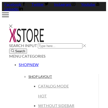
Facebook
Twitter
Instagram
Youtube
Linkedin
SEARCH INPUT
Search
MENU
CATEGORIES
SHOP
NEW
SHOP LAYOUT
CATALOG MODE
HOT
WITHOUT SIDEBAR