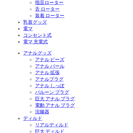
指豆ローター
舌 ローター
装着 ローター
乳首グッズ
電マ
コンセント式
電マ 充電式
アナルグッズ
アナル ビーズ
アナル パール
アナル 拡張
アナルプラグ
アナル しっぽ
バルーン プラグ
巨大 アナル プラグ
電動 アナル プラグ
浣腸器
ディルド
リアルディルド
巨大 ディルド