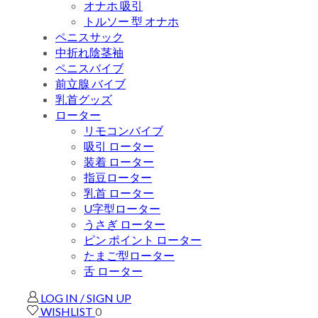
オナホ 吸引
トルソー 型 オナホ
ペニスサック
中折れ陰茎袖
ペニスバイブ
前立腺 バイブ
乳首グッズ
ローター
リモコンバイブ
吸引 ローター
装着 ローター
指豆ローター
乳首 ローター
U字型ローター
うさぎ ローター
ピン ポイント ローター
たまご型ローター
舌 ローター
LOG IN / SIGN UP
WISHLIST
0