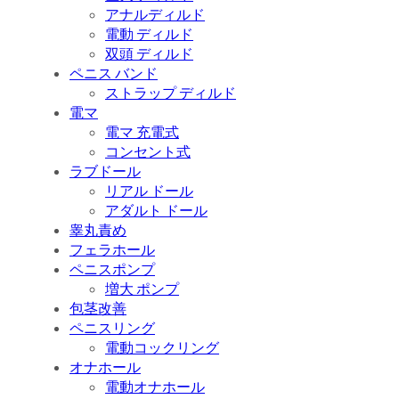
アナルディルド
電動 ディルド
双頭 ディルド
ペニス バンド
ストラップ ディルド
電マ
電マ 充電式
コンセント式
ラブドール
リアル ドール
アダルト ドール
睾丸責め
フェラホール
ペニスポンプ
増大 ポンプ
包茎改善
ペニスリング
電動コックリング
オナホール
電動オナホール