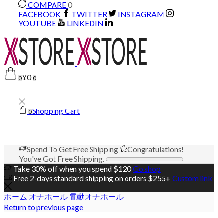
COMPARE
0
FACEBOOK
TWITTER
INSTAGRAM
YOUTUBE
LINKEDIN
¥
0
0
0
Shopping Cart
0
Spend
To Get Free Shipping
Congratulations!
You've Got Free Shipping.
Take 30% off when you spend $120
Go shop
Free 2-days standard shipping on orders $255+
Custom link
ホーム
オナホール
電動オナホール
Return to previous page