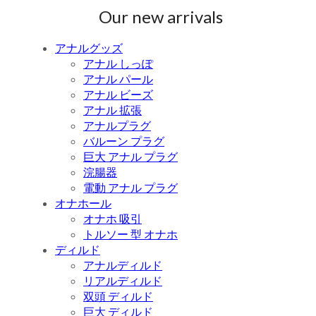
Our new arrivals
アナルグッズ
アナル しっぽ
アナル パール
アナル ビーズ
アナル 拡張
アナルプラグ
バルーン プラグ
巨大 アナル プラグ
浣腸器
電動 アナル プラグ
オナホール
オナホ 吸引
トルソー 型 オナホ
ディルド
アナルディルド
リアルディルド
双頭 ディルド
巨大 ディルド