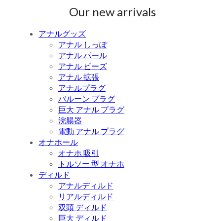
Our new arrivals
アナルグッズ
アナル しっぽ
アナル パール
アナル ビーズ
アナル 拡張
アナルプラグ
バルーン プラグ
巨大 アナル プラグ
浣腸器
電動 アナル プラグ
オナホール
オナホ 吸引
トルソー 型 オナホ
ディルド
アナルディルド
リアルディルド
双頭 ディルド
巨大 ディルド