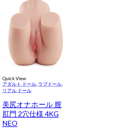
Quick View
アダルト ドール
,
ラブドール
,
リアル ドール
美尻オナホール 膣
肛門 2穴仕様 4KG
NEO