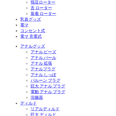
指豆ローター
舌 ローター
装着 ローター
乳首グッズ
電マ
コンセント式
電マ 充電式
アナルグッズ
アナル ビーズ
アナル パール
アナル 拡張
アナルプラグ
アナル しっぽ
バルーン プラグ
巨大 アナル プラグ
電動 アナル プラグ
浣腸器
ディルド
リアルディルド
巨大 ディルド