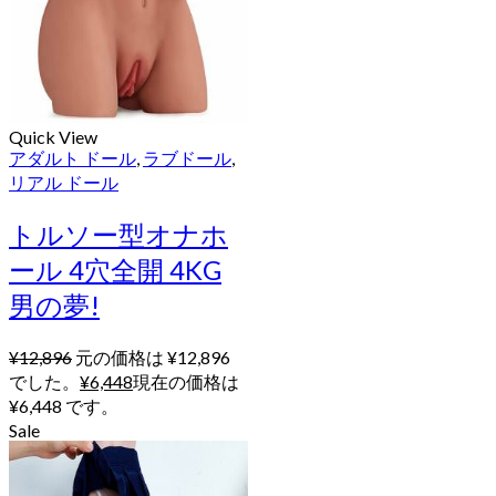
Quick View
アダルト ドール
,
ラブドール
,
リアル ドール
トルソー型オナホ
ール 4穴全開 4KG
男の夢!
¥
12,896
元の価格は ¥12,896
でした。
¥
6,448
現在の価格は
¥6,448 です。
Sale