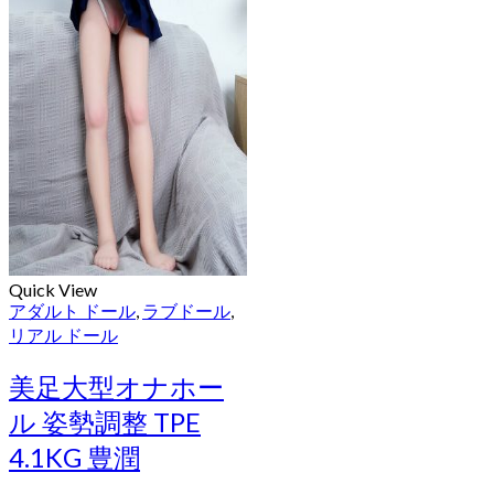
Quick View
アダルト ドール
,
ラブドール
,
リアル ドール
美足大型オナホー
ル 姿勢調整 TPE
4.1KG 豊潤