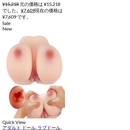
¥
15,218
元の価格は ¥15,218
でした。
¥
7,609
現在の価格は
¥7,609 です。
Sale
New
Quick View
アダルト ドール
,
ラブドール
,