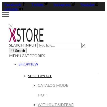
Facebook
Twitter
Instagram
Youtube
Linkedin
SEARCH INPUT
Search
MENU
CATEGORIES
SHOP
NEW
SHOP LAYOUT
CATALOG MODE
HOT
WITHOUT SIDEBAR