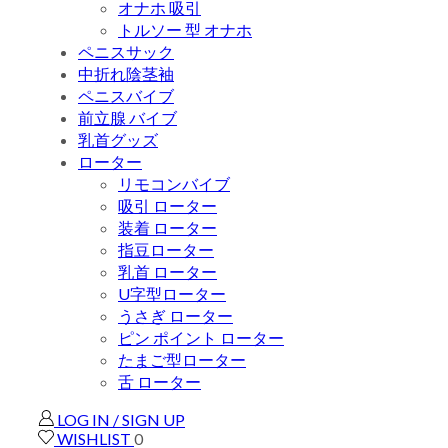
オナホ 吸引
トルソー 型 オナホ
ペニスサック
中折れ陰茎袖
ペニスバイブ
前立腺 バイブ
乳首グッズ
ローター
リモコンバイブ
吸引 ローター
装着 ローター
指豆ローター
乳首 ローター
U字型ローター
うさぎ ローター
ピン ポイント ローター
たまご型ローター
舌 ローター
LOG IN / SIGN UP
WISHLIST
0