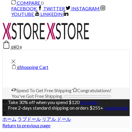
COMPARE
0
FACEBOOK
TWITTER
INSTAGRAM
YOUTUBE
LINKEDIN
¥
0
0
0
Shopping Cart
0
Spend
To Get Free Shipping
Congratulations!
You've Got Free Shipping.
Take 30% off when you spend $120
Go shop
Free 2-days standard shipping on orders $255+
Custom link
ホーム
ラブドール
リアル ドール
Return to previous page