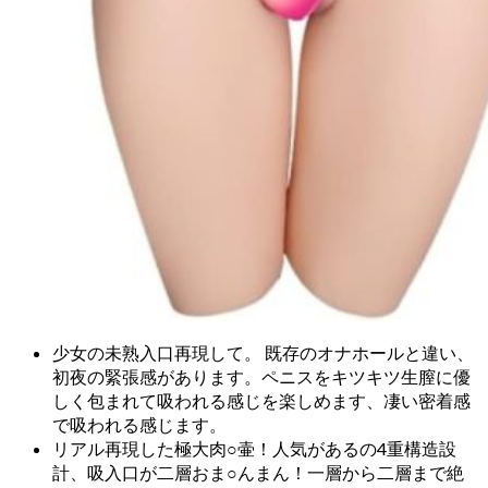
少女の未熟入口再現して。 既存のオナホールと違い、
初夜の緊張感があります。ペニスをキツキツ生膣に優
しく包まれて吸われる感じを楽しめます、凄い密着感
で吸われる感じます。
リアル再現した極大肉○壷！人気があるの4重構造設
計、吸入口が二層おま○んまん！一層から二層まで絶