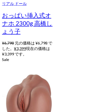
リアル ドール
おっぱい挿入式オ
ナホ 2300g 高橋し
ょう子
¥
6,798
元の価格は ¥6,798 で
した。
¥
3,399
現在の価格は
¥3,399 です。
Sale