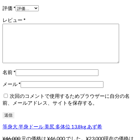
評価
*
レビュー
*
名前
*
メール
*
次回のコメントで使用するためブラウザーに自分の名
前、メールアドレス、サイトを保存する。
等身大 半身ドール 美尻 多体位 13.8kg あず希
¥
46,000
元の価格は ¥46,000 でした。
¥
23,000
現在の価格は