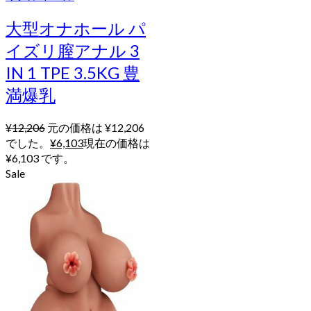
大型オナホール パ
イズリ膣アナル 3
IN 1 TPE 3.5KG 豊
満爆乳
¥
12,206
元の価格は ¥12,206
でした。
¥
6,103
現在の価格は
¥6,103 です。
Sale