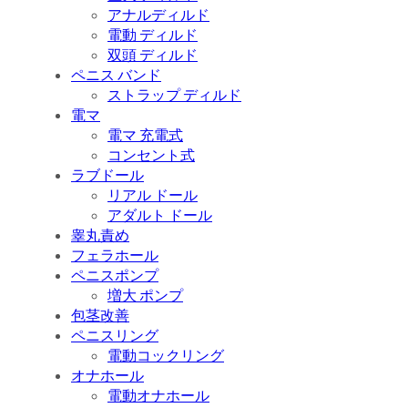
アナルディルド
電動 ディルド
双頭 ディルド
ペニス バンド
ストラップ ディルド
電マ
電マ 充電式
コンセント式
ラブドール
リアル ドール
アダルト ドール
睾丸責め
フェラホール
ペニスポンプ
増大 ポンプ
包茎改善
ペニスリング
電動コックリング
オナホール
電動オナホール