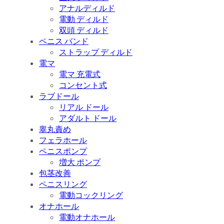
アナルディルド
電動 ディルド
双頭 ディルド
ペニス バンド
ストラップ ディルド
電マ
電マ 充電式
コンセント式
ラブドール
リアル ドール
アダルト ドール
睾丸責め
フェラホール
ペニスポンプ
増大 ポンプ
包茎改善
ペニスリング
電動コックリング
オナホール
電動オナホール