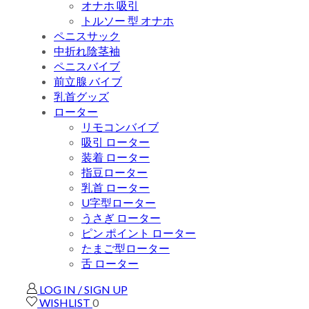
オナホ 吸引
トルソー 型 オナホ
ペニスサック
中折れ陰茎袖
ペニスバイブ
前立腺 バイブ
乳首グッズ
ローター
リモコンバイブ
吸引 ローター
装着 ローター
指豆ローター
乳首 ローター
U字型ローター
うさぎ ローター
ピン ポイント ローター
たまご型ローター
舌 ローター
LOG IN / SIGN UP
WISHLIST
0