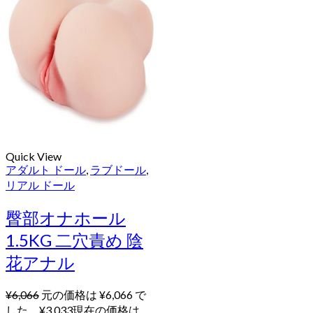
Quick View
アダルト ドール
,
ラブドール
,
リアル ドール
臀部オナホール
1.5KG 二穴責め 陰
花アナル
¥
6,066
元の価格は ¥6,066 で
した。
¥
3,033
現在の価格は