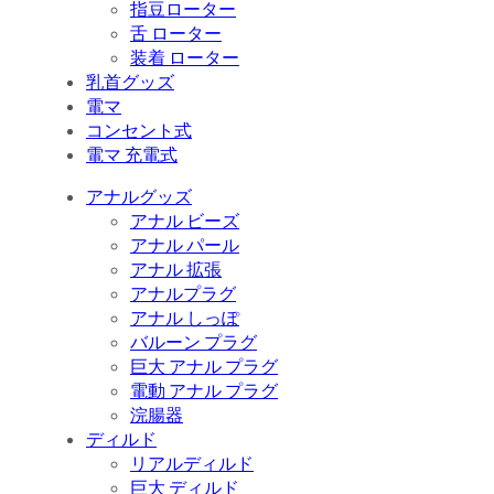
指豆ローター
舌 ローター
装着 ローター
乳首グッズ
電マ
コンセント式
電マ 充電式
アナルグッズ
アナル ビーズ
アナル パール
アナル 拡張
アナルプラグ
アナル しっぽ
バルーン プラグ
巨大 アナル プラグ
電動 アナル プラグ
浣腸器
ディルド
リアルディルド
巨大 ディルド