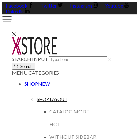
Facebook
Twitter
Instagram
Youtube
Linkedin
SEARCH INPUT
Search
MENU
CATEGORIES
SHOP
NEW
SHOP LAYOUT
CATALOG MODE
HOT
WITHOUT SIDEBAR