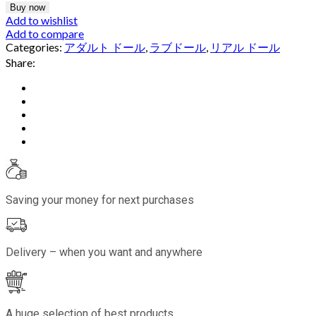
Buy now
Add to wishlist
Add to compare
Categories:
アダルト ドール
,
ラブドール
,
リアル ドール
Share:
Saving your money for next purchases
Delivery – when you want and anywhere
A huge selection of best products