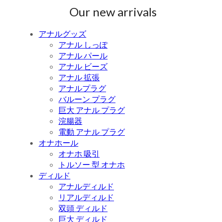
Our new arrivals
アナルグッズ
アナル しっぽ
アナル パール
アナル ビーズ
アナル 拡張
アナルプラグ
バルーン プラグ
巨大 アナル プラグ
浣腸器
電動 アナル プラグ
オナホール
オナホ 吸引
トルソー 型 オナホ
ディルド
アナルディルド
リアルディルド
双頭 ディルド
巨大 ディルド