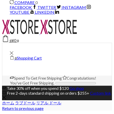
COMPARE
0
FACEBOOK
TWITTER
INSTAGRAM
YOUTUBE
LINKEDIN
¥
0
0
0
Shopping Cart
0
Spend
To Get Free Shipping
Congratulations!
You've Got Free Shipping.
Take 30% off when you spend $120
Go shop
Free 2-days standard shipping on orders $255+
Custom link
ホーム
ラブドール
リアル ドール
Return to previous page