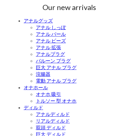
Our new arrivals
アナルグッズ
アナル しっぽ
アナル パール
アナル ビーズ
アナル 拡張
アナルプラグ
バルーン プラグ
巨大 アナル プラグ
浣腸器
電動 アナル プラグ
オナホール
オナホ 吸引
トルソー 型 オナホ
ディルド
アナルディルド
リアルディルド
双頭 ディルド
巨大 ディルド