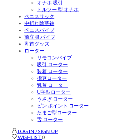
オナホ 吸引
トルソー 型 オナホ
ペニスサック
中折れ陰茎袖
ペニスバイブ
前立腺 バイブ
乳首グッズ
ローター
リモコンバイブ
吸引 ローター
装着 ローター
指豆ローター
乳首 ローター
U字型ローター
うさぎ ローター
ピン ポイント ローター
たまご型ローター
舌 ローター
LOG IN / SIGN UP
WISHLIST
0