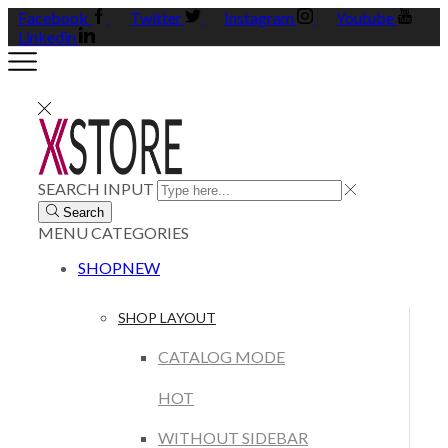
Facebook
Twitter
Instagram
Youtube
Linkedin
SEARCH INPUT
Search
MENU
CATEGORIES
SHOP
NEW
SHOP LAYOUT
CATALOG MODE
HOT
WITHOUT SIDEBAR