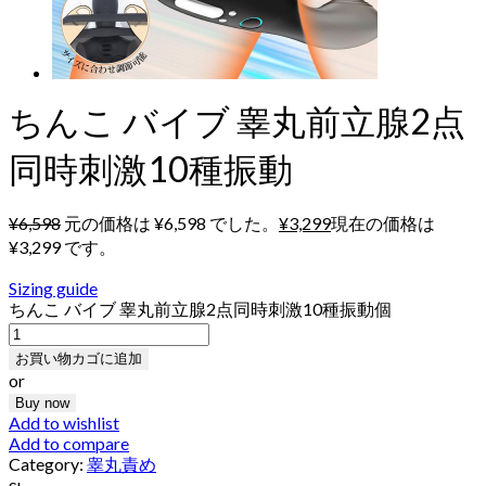
ちんこ バイブ 睾丸前立腺2点
同時刺激10種振動
¥
6,598
元の価格は ¥6,598 でした。
¥
3,299
現在の価格は
¥3,299 です。
Sizing guide
ちんこ バイブ 睾丸前立腺2点同時刺激10種振動個
お買い物カゴに追加
or
Buy now
Add to wishlist
Add to compare
Category:
睾丸責め