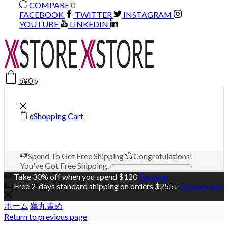
COMPARE
0
FACEBOOK
TWITTER
INSTAGRAM
YOUTUBE
LINKEDIN
¥
0
0
0
Shopping Cart
0
Spend
To Get Free Shipping
Congratulations!
You've Got Free Shipping.
Take 30% off when you spend $120
Go shop
Free 2-days standard shipping on orders $255+
Custom link
ホーム
睾丸責め
Return to previous page