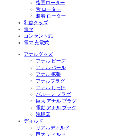
指豆ローター
舌 ローター
装着 ローター
乳首グッズ
電マ
コンセント式
電マ 充電式
アナルグッズ
アナル ビーズ
アナル パール
アナル 拡張
アナルプラグ
アナル しっぽ
バルーン プラグ
巨大 アナル プラグ
電動 アナル プラグ
浣腸器
ディルド
リアルディルド
巨大 ディルド