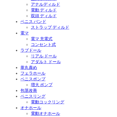
アナルディルド
電動 ディルド
双頭 ディルド
ペニス バンド
ストラップ ディルド
電マ
電マ 充電式
コンセント式
ラブドール
リアル ドール
アダルト ドール
睾丸責め
フェラホール
ペニスポンプ
増大 ポンプ
包茎改善
ペニスリング
電動コックリング
オナホール
電動オナホール