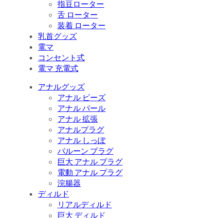
指豆ローター
舌 ローター
装着 ローター
乳首グッズ
電マ
コンセント式
電マ 充電式
アナルグッズ
アナル ビーズ
アナル パール
アナル 拡張
アナルプラグ
アナル しっぽ
バルーン プラグ
巨大 アナル プラグ
電動 アナル プラグ
浣腸器
ディルド
リアルディルド
巨大 ディルド