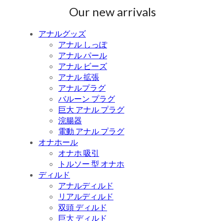
Our new arrivals
アナルグッズ
アナル しっぽ
アナル パール
アナル ビーズ
アナル 拡張
アナルプラグ
バルーン プラグ
巨大 アナル プラグ
浣腸器
電動 アナル プラグ
オナホール
オナホ 吸引
トルソー 型 オナホ
ディルド
アナルディルド
リアルディルド
双頭 ディルド
巨大 ディルド