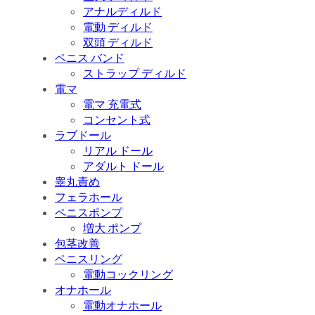
アナルディルド
電動 ディルド
双頭 ディルド
ペニス バンド
ストラップ ディルド
電マ
電マ 充電式
コンセント式
ラブドール
リアル ドール
アダルト ドール
睾丸責め
フェラホール
ペニスポンプ
増大 ポンプ
包茎改善
ペニスリング
電動コックリング
オナホール
電動オナホール