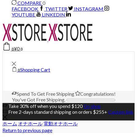
COMPARE
0
FACEBOOK
TWITTER
INSTAGRAM
YOUTUBE
LINKEDIN
¥
0
0
0
Shopping Cart
0
Spend
To Get Free Shipping
Congratulations!
You've Got Free Shipping.
Take 30% off when you spend $120
Go shop
Free 2-days standard shipping on orders $255+
Custom link
ホーム
オナホール
電動オナホール
Return to previous page