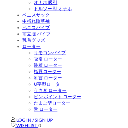
オナホ 吸引
トルソー 型 オナホ
ペニスサック
中折れ陰茎袖
ペニスバイブ
前立腺 バイブ
乳首グッズ
ローター
リモコンバイブ
吸引 ローター
装着 ローター
指豆ローター
乳首 ローター
U字型ローター
うさぎ ローター
ピン ポイント ローター
たまご型ローター
舌 ローター
LOG IN / SIGN UP
WISHLIST
0