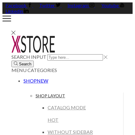
Facebook
Twitter
Instagram
Youtube
Linkedin
SEARCH INPUT
Search
MENU
CATEGORIES
SHOP
NEW
SHOP LAYOUT
CATALOG MODE
HOT
WITHOUT SIDEBAR