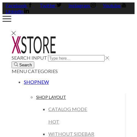
Facebook
Twitter
Instagram
Youtube
Linkedin
SEARCH INPUT
Search
MENU
CATEGORIES
SHOP
NEW
SHOP LAYOUT
CATALOG MODE
HOT
WITHOUT SIDEBAR