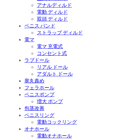
アナルディルド
電動 ディルド
双頭 ディルド
ペニス バンド
ストラップ ディルド
電マ
電マ 充電式
コンセント式
ラブドール
リアル ドール
アダルト ドール
睾丸責め
フェラホール
ペニスポンプ
増大 ポンプ
包茎改善
ペニスリング
電動コックリング
オナホール
電動オナホール