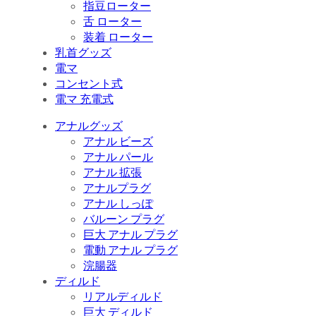
指豆ローター
舌 ローター
装着 ローター
乳首グッズ
電マ
コンセント式
電マ 充電式
アナルグッズ
アナル ビーズ
アナル パール
アナル 拡張
アナルプラグ
アナル しっぽ
バルーン プラグ
巨大 アナル プラグ
電動 アナル プラグ
浣腸器
ディルド
リアルディルド
巨大 ディルド