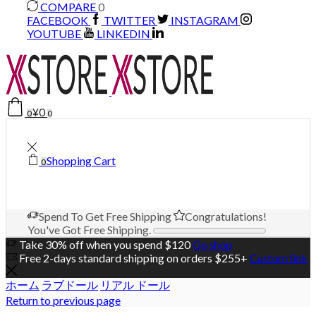
COMPARE
0
FACEBOOK
TWITTER
INSTAGRAM
YOUTUBE
LINKEDIN
¥
0
0
0
Shopping Cart
0
Spend
To Get Free Shipping
Congratulations!
You've Got Free Shipping.
Take 30% off when you spend $120
Go shop
Free 2-days standard shipping on orders $255+
Custom link
ホーム
ラブドール
リアル ドール
Return to previous page