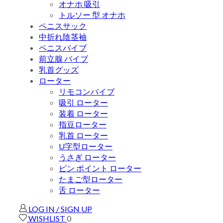
オナホ 吸引
トルソー 型 オナホ
ペニスサック
中折れ陰茎袖
ペニスバイブ
前立腺 バイブ
乳首グッズ
ローター
リモコンバイブ
吸引 ローター
装着 ローター
指豆ローター
乳首 ローター
U字型ローター
うさぎ ローター
ピン ポイント ローター
たまご型ローター
舌 ローター
LOG IN / SIGN UP
WISHLIST
0