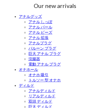
Our new arrivals
アナルグッズ
アナル しっぽ
アナル パール
アナル ビーズ
アナル 拡張
アナルプラグ
バルーン プラグ
巨大 アナル プラグ
浣腸器
電動 アナル プラグ
オナホール
オナホ 吸引
トルソー 型 オナホ
ディルド
アナルディルド
リアルディルド
双頭 ディルド
巨大 ディルド