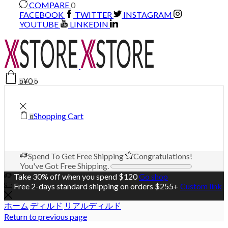
COMPARE
0
FACEBOOK
TWITTER
INSTAGRAM
YOUTUBE
LINKEDIN
¥
0
0
0
Shopping Cart
0
Spend
To Get Free Shipping
Congratulations!
You've Got Free Shipping.
Take 30% off when you spend $120
Go shop
Free 2-days standard shipping on orders $255+
Custom link
ホーム
ディルド
リアルディルド
Return to previous page