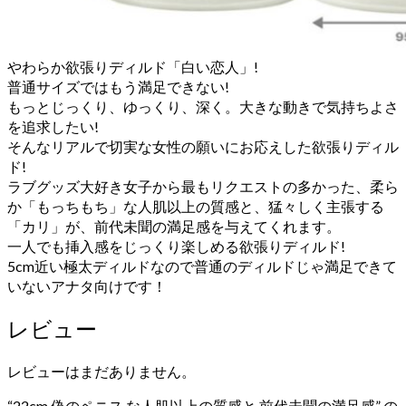
やわらか欲張りディルド「白い恋人」!
普通サイズではもう満足できない!
もっとじっくり、ゆっくり、深く。大きな動きで気持ちよさ
を追求したい!
そんなリアルで切実な女性の願いにお応えした欲張りディル
ド!
ラブグッズ大好き女子から最もリクエストの多かった、柔ら
か「もっちもち」な人肌以上の質感と、猛々しく主張する
「カリ」が、前代未聞の満足感を与えてくれます。
一人でも挿入感をじっくり楽しめる欲張りディルド!
5cm近い極太ディルドなので普通のディルドじゃ満足できて
いないアナタ向けです！
レビュー
レビューはまだありません。
“22cm 偽のペニス な人肌以上の質感と 前代未聞の満足感” の