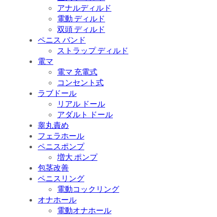
アナルディルド
電動 ディルド
双頭 ディルド
ペニス バンド
ストラップ ディルド
電マ
電マ 充電式
コンセント式
ラブドール
リアル ドール
アダルト ドール
睾丸責め
フェラホール
ペニスポンプ
増大 ポンプ
包茎改善
ペニスリング
電動コックリング
オナホール
電動オナホール