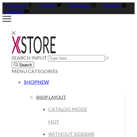
Facebook
Twitter
Instagram
Youtube
Linkedin
SEARCH INPUT
Search
MENU
CATEGORIES
SHOP
NEW
SHOP LAYOUT
CATALOG MODE
HOT
WITHOUT SIDEBAR