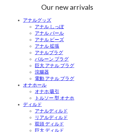
Our new arrivals
アナルグッズ
アナル しっぽ
アナル パール
アナル ビーズ
アナル 拡張
アナルプラグ
バルーン プラグ
巨大 アナル プラグ
浣腸器
電動 アナル プラグ
オナホール
オナホ 吸引
トルソー 型 オナホ
ディルド
アナルディルド
リアルディルド
双頭 ディルド
巨大 ディルド