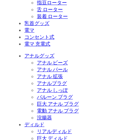
指豆ローター
舌 ローター
装着 ローター
乳首グッズ
電マ
コンセント式
電マ 充電式
アナルグッズ
アナル ビーズ
アナル パール
アナル 拡張
アナルプラグ
アナル しっぽ
バルーン プラグ
巨大 アナル プラグ
電動 アナル プラグ
浣腸器
ディルド
リアルディルド
巨大 ディルド