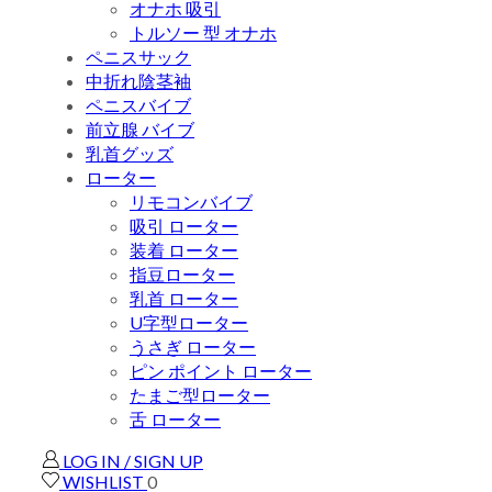
オナホ 吸引
トルソー 型 オナホ
ペニスサック
中折れ陰茎袖
ペニスバイブ
前立腺 バイブ
乳首グッズ
ローター
リモコンバイブ
吸引 ローター
装着 ローター
指豆ローター
乳首 ローター
U字型ローター
うさぎ ローター
ピン ポイント ローター
たまご型ローター
舌 ローター
LOG IN / SIGN UP
WISHLIST
0