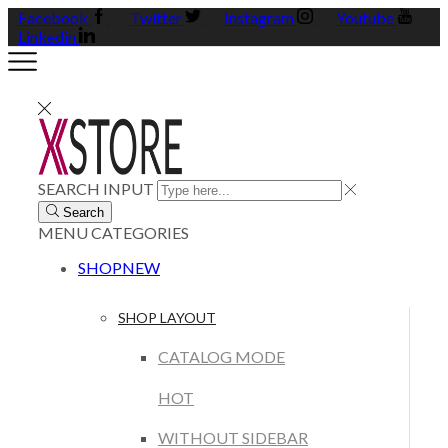
Facebook
Twitter
Instagram
Youtube
Linkedin
SEARCH INPUT
Search
MENU
CATEGORIES
SHOP
NEW
SHOP LAYOUT
CATALOG MODE
HOT
WITHOUT SIDEBAR