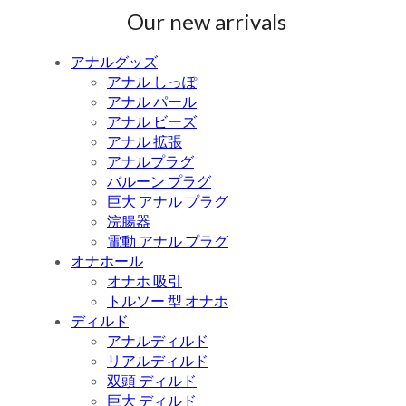
Our new arrivals
アナルグッズ
アナル しっぽ
アナル パール
アナル ビーズ
アナル 拡張
アナルプラグ
バルーン プラグ
巨大 アナル プラグ
浣腸器
電動 アナル プラグ
オナホール
オナホ 吸引
トルソー 型 オナホ
ディルド
アナルディルド
リアルディルド
双頭 ディルド
巨大 ディルド