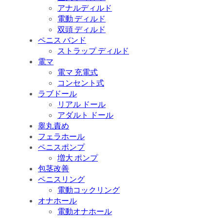
アナルディルド
電動 ディルド
双頭 ディルド
ペニス バンド
ストラップ ディルド
電マ
電マ 充電式
コンセント式
ラブドール
リアル ドール
アダルト ドール
睾丸責め
フェラホール
ペニスポンプ
増大 ポンプ
包茎改善
ペニスリング
電動コックリング
オナホール
電動オナホール