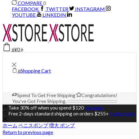
COMPARE
0
FACEBOOK
TWITTER
INSTAGRAM
YOUTUBE
LINKEDIN
¥
0
0
0
Shopping Cart
0
Spend
To Get Free Shipping
Congratulations!
You've Got Free Shipping.
Take 30% off when you spend $120
Go shop
Free 2-days standard shipping on orders $255+
Custom link
ホーム
ペニスポンプ
増大 ポンプ
Return to previous page