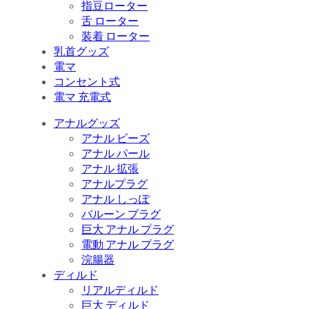
指豆ローター
舌 ローター
装着 ローター
乳首グッズ
電マ
コンセント式
電マ 充電式
アナルグッズ
アナル ビーズ
アナル パール
アナル 拡張
アナルプラグ
アナル しっぽ
バルーン プラグ
巨大 アナル プラグ
電動 アナル プラグ
浣腸器
ディルド
リアルディルド
巨大 ディルド