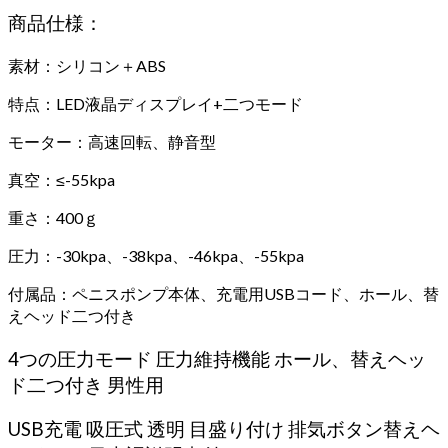
商品仕様：
素材：シリコン＋ABS
特点：LED液晶ディスプレイ+二つモード
モーター：高速回転、静音型
真空：≤-55kpa
重さ：400ｇ
圧力：-30kpa、-38kpa、-46kpa、-55kpa
付属品：ペニスポンプ本体、充電用USBコード、ホール、替
えヘッド二つ付き
4つの圧力モード 圧力維持機能 ホール、替えヘッ
ド二つ付き 男性用
USB充電 吸圧式 透明 目盛り付け 排気ボタン替えヘ