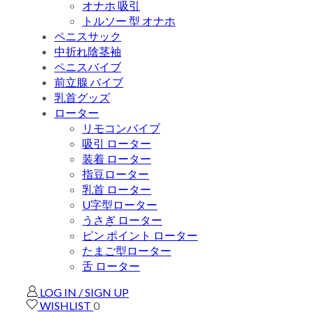
オナホ 吸引
トルソー 型 オナホ
ペニスサック
中折れ陰茎袖
ペニスバイブ
前立腺 バイブ
乳首グッズ
ローター
リモコンバイブ
吸引 ローター
装着 ローター
指豆ローター
乳首 ローター
U字型ローター
うさぎ ローター
ピン ポイント ローター
たまご型ローター
舌 ローター
LOG IN / SIGN UP
WISHLIST
0