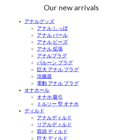
Our new arrivals
アナルグッズ
アナル しっぽ
アナル パール
アナル ビーズ
アナル 拡張
アナルプラグ
バルーン プラグ
巨大 アナル プラグ
浣腸器
電動 アナル プラグ
オナホール
オナホ 吸引
トルソー 型 オナホ
ディルド
アナルディルド
リアルディルド
双頭 ディルド
巨大 ディルド