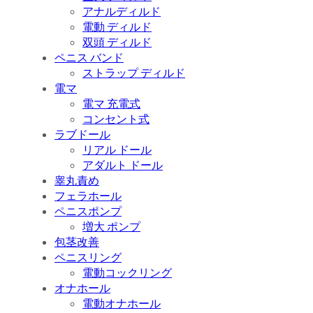
アナルディルド
電動 ディルド
双頭 ディルド
ペニス バンド
ストラップ ディルド
電マ
電マ 充電式
コンセント式
ラブドール
リアル ドール
アダルト ドール
睾丸責め
フェラホール
ペニスポンプ
増大 ポンプ
包茎改善
ペニスリング
電動コックリング
オナホール
電動オナホール