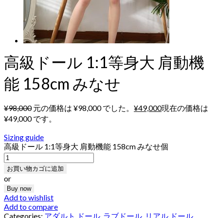
高級ドール 1:1等身大 肩動機
能 158cm みなせ
¥
98,000
元の価格は ¥98,000 でした。
¥
49,000
現在の価格は
¥49,000 です。
Sizing guide
高級ドール 1:1等身大 肩動機能 158cm みなせ個
お買い物カゴに追加
or
Buy now
Add to wishlist
Add to compare
Categories:
アダルト ドール
,
ラブドール
,
リアル ドール