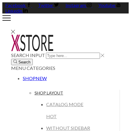
Facebook
Twitter
Instagram
Youtube
Linkedin
SEARCH INPUT
Search
MENU
CATEGORIES
SHOP
NEW
SHOP LAYOUT
CATALOG MODE
HOT
WITHOUT SIDEBAR