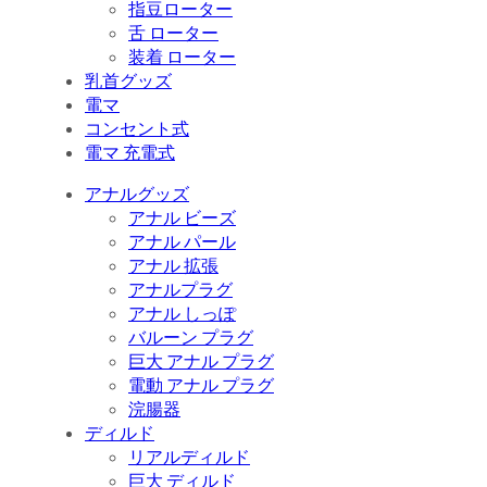
指豆ローター
舌 ローター
装着 ローター
乳首グッズ
電マ
コンセント式
電マ 充電式
アナルグッズ
アナル ビーズ
アナル パール
アナル 拡張
アナルプラグ
アナル しっぽ
バルーン プラグ
巨大 アナル プラグ
電動 アナル プラグ
浣腸器
ディルド
リアルディルド
巨大 ディルド