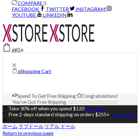
COMPARE
0
FACEBOOK
TWITTER
INSTAGRAM
YOUTUBE
LINKEDIN
¥
0
0
0
Shopping Cart
0
Spend
To Get Free Shipping
Congratulations!
You've Got Free Shipping.
Take 30% off when you spend $120
Go shop
Free 2-days standard shipping on orders $255+
Custom link
ホーム
ラブドール
リアル ドール
Return to previous page