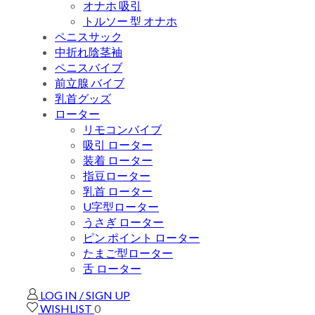
オナホ 吸引
トルソー 型 オナホ
ペニスサック
中折れ陰茎袖
ペニスバイブ
前立腺 バイブ
乳首グッズ
ローター
リモコンバイブ
吸引 ローター
装着 ローター
指豆ローター
乳首 ローター
U字型ローター
うさぎ ローター
ピン ポイント ローター
たまご型ローター
舌 ローター
LOG IN / SIGN UP
WISHLIST
0