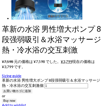
革新の水浴 男性増大ポンプ 8
段强弱吸引＆水浴マッサージ
熱・冷水浴の交互刺激
¥
7,598
元の価格は ¥7,598 でした。
¥
3,799
現在の価格は
¥3,799 です。
Sizing guide
革新の水浴 男性増大ポンプ 8段强弱吸引＆水浴マッサージ
熱・冷水浴の交互刺激個
お買い物カゴに追加
or
Buy now
Add to wishlist