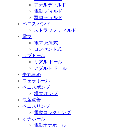
アナルディルド
電動 ディルド
双頭 ディルド
ペニス バンド
ストラップ ディルド
電マ
電マ 充電式
コンセント式
ラブドール
リアル ドール
アダルト ドール
睾丸責め
フェラホール
ペニスポンプ
増大 ポンプ
包茎改善
ペニスリング
電動コックリング
オナホール
電動オナホール