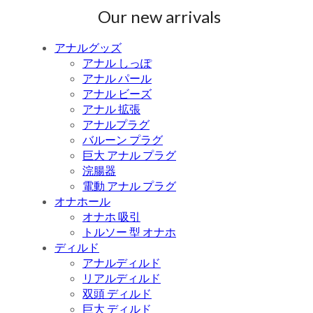
Our new arrivals
アナルグッズ
アナル しっぽ
アナル パール
アナル ビーズ
アナル 拡張
アナルプラグ
バルーン プラグ
巨大 アナル プラグ
浣腸器
電動 アナル プラグ
オナホール
オナホ 吸引
トルソー 型 オナホ
ディルド
アナルディルド
リアルディルド
双頭 ディルド
巨大 ディルド