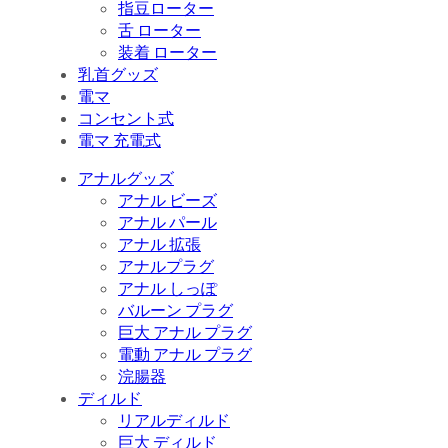
指豆ローター
舌 ローター
装着 ローター
乳首グッズ
電マ
コンセント式
電マ 充電式
アナルグッズ
アナル ビーズ
アナル パール
アナル 拡張
アナルプラグ
アナル しっぽ
バルーン プラグ
巨大 アナル プラグ
電動 アナル プラグ
浣腸器
ディルド
リアルディルド
巨大 ディルド