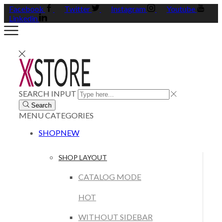
Facebook
Twitter
Instagram
Youtube
Linkedin
SEARCH INPUT
Search
MENU
CATEGORIES
SHOP
NEW
SHOP LAYOUT
CATALOG MODE
HOT
WITHOUT SIDEBAR