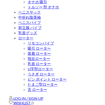
オナホ 吸引
トルソー 型 オナホ
ペニスサック
中折れ陰茎袖
ペニスバイブ
前立腺 バイブ
乳首グッズ
ローター
リモコンバイブ
吸引 ローター
装着 ローター
指豆ローター
乳首 ローター
U字型ローター
うさぎ ローター
ピン ポイント ローター
たまご型ローター
舌 ローター
LOG IN / SIGN UP
WISHLIST
0