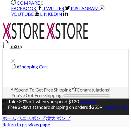
COMPARE
0
FACEBOOK
TWITTER
INSTAGRAM
YOUTUBE
LINKEDIN
¥
0
0
0
Shopping Cart
0
Spend
To Get Free Shipping
Congratulations!
You've Got Free Shipping.
Take 30% off when you spend $120
Go shop
Free 2-days standard shipping on orders $255+
Custom link
ホーム
ペニスポンプ
増大 ポンプ
Return to previous page