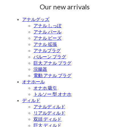
Our new arrivals
アナルグッズ
アナル しっぽ
アナル パール
アナル ビーズ
アナル 拡張
アナルプラグ
バルーン プラグ
巨大 アナル プラグ
浣腸器
電動 アナル プラグ
オナホール
オナホ 吸引
トルソー 型 オナホ
ディルド
アナルディルド
リアルディルド
双頭 ディルド
巨大 ディルド