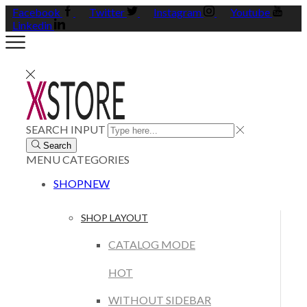
Facebook
Twitter
Instagram
Youtube
Linkedin
SEARCH INPUT
Search
MENU
CATEGORIES
SHOP
NEW
SHOP LAYOUT
CATALOG MODE
HOT
WITHOUT SIDEBAR