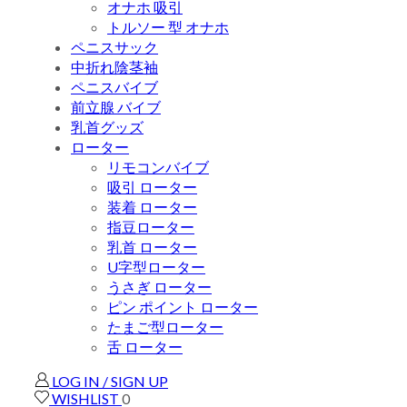
オナホ 吸引
トルソー 型 オナホ
ペニスサック
中折れ陰茎袖
ペニスバイブ
前立腺 バイブ
乳首グッズ
ローター
リモコンバイブ
吸引 ローター
装着 ローター
指豆ローター
乳首 ローター
U字型ローター
うさぎ ローター
ピン ポイント ローター
たまご型ローター
舌 ローター
LOG IN / SIGN UP
WISHLIST
0