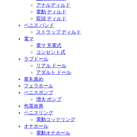
アナルディルド
電動 ディルド
双頭 ディルド
ペニス バンド
ストラップ ディルド
電マ
電マ 充電式
コンセント式
ラブドール
リアル ドール
アダルト ドール
睾丸責め
フェラホール
ペニスポンプ
増大 ポンプ
包茎改善
ペニスリング
電動コックリング
オナホール
電動オナホール