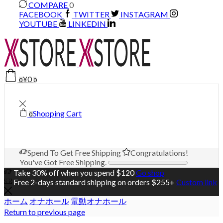
COMPARE
0
FACEBOOK
TWITTER
INSTAGRAM
YOUTUBE
LINKEDIN
¥
0
0
0
Shopping Cart
0
Spend
To Get Free Shipping
Congratulations!
You've Got Free Shipping.
Take 30% off when you spend $120
Go shop
Free 2-days standard shipping on orders $255+
Custom link
ホーム
オナホール
電動オナホール
Return to previous page