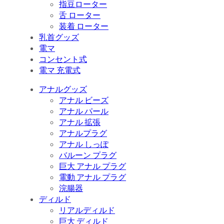
指豆ローター
舌 ローター
装着 ローター
乳首グッズ
電マ
コンセント式
電マ 充電式
アナルグッズ
アナル ビーズ
アナル パール
アナル 拡張
アナルプラグ
アナル しっぽ
バルーン プラグ
巨大 アナル プラグ
電動 アナル プラグ
浣腸器
ディルド
リアルディルド
巨大 ディルド