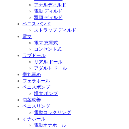
アナルディルド
電動 ディルド
双頭 ディルド
ペニス バンド
ストラップ ディルド
電マ
電マ 充電式
コンセント式
ラブドール
リアル ドール
アダルト ドール
睾丸責め
フェラホール
ペニスポンプ
増大 ポンプ
包茎改善
ペニスリング
電動コックリング
オナホール
電動オナホール