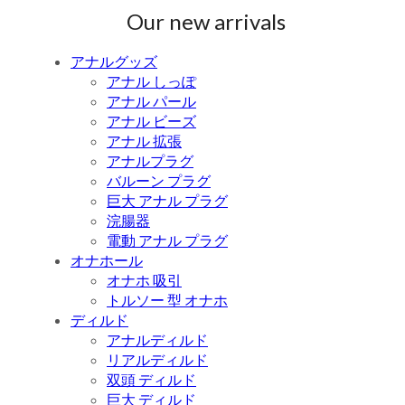
Our new arrivals
アナルグッズ
アナル しっぽ
アナル パール
アナル ビーズ
アナル 拡張
アナルプラグ
バルーン プラグ
巨大 アナル プラグ
浣腸器
電動 アナル プラグ
オナホール
オナホ 吸引
トルソー 型 オナホ
ディルド
アナルディルド
リアルディルド
双頭 ディルド
巨大 ディルド