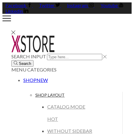
Facebook
Twitter
Instagram
Youtube
Linkedin
SEARCH INPUT
Search
MENU
CATEGORIES
SHOP
NEW
SHOP LAYOUT
CATALOG MODE
HOT
WITHOUT SIDEBAR