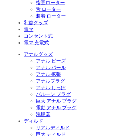
指豆ローター
舌 ローター
装着 ローター
乳首グッズ
電マ
コンセント式
電マ 充電式
アナルグッズ
アナル ビーズ
アナル パール
アナル 拡張
アナルプラグ
アナル しっぽ
バルーン プラグ
巨大 アナル プラグ
電動 アナル プラグ
浣腸器
ディルド
リアルディルド
巨大 ディルド