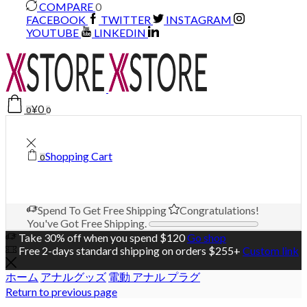
COMPARE
0
FACEBOOK
TWITTER
INSTAGRAM
YOUTUBE
LINKEDIN
¥
0
0
0
Shopping Cart
0
Spend
To Get Free Shipping
Congratulations!
You've Got Free Shipping.
Take 30% off when you spend $120
Go shop
Free 2-days standard shipping on orders $255+
Custom link
ホーム
アナルグッズ
電動 アナル プラグ
Return to previous page