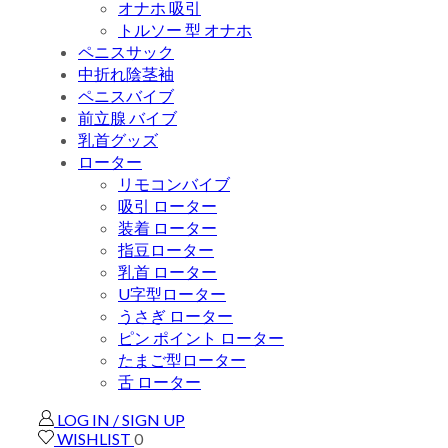
オナホ 吸引
トルソー 型 オナホ
ペニスサック
中折れ陰茎袖
ペニスバイブ
前立腺 バイブ
乳首グッズ
ローター
リモコンバイブ
吸引 ローター
装着 ローター
指豆ローター
乳首 ローター
U字型ローター
うさぎ ローター
ピン ポイント ローター
たまご型ローター
舌 ローター
LOG IN / SIGN UP
WISHLIST
0