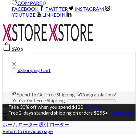
COMPARE
0
FACEBOOK
TWITTER
INSTAGRAM
YOUTUBE
LINKEDIN
¥
0
0
0
Shopping Cart
0
Spend
To Get Free Shipping
Congratulations!
You've Got Free Shipping.
Take 30% off when you spend $120
Go shop
Free 2-days standard shipping on orders $255+
Custom link
ホーム
ローター
吸引 ローター
Return to previous page