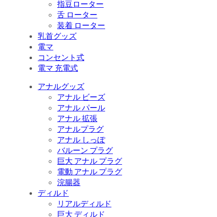
指豆ローター
舌 ローター
装着 ローター
乳首グッズ
電マ
コンセント式
電マ 充電式
アナルグッズ
アナル ビーズ
アナル パール
アナル 拡張
アナルプラグ
アナル しっぽ
バルーン プラグ
巨大 アナル プラグ
電動 アナル プラグ
浣腸器
ディルド
リアルディルド
巨大 ディルド