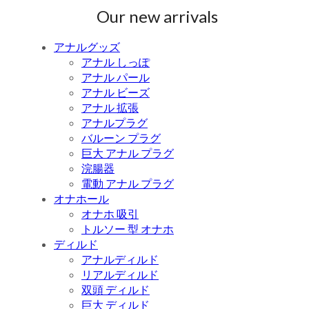
Our new arrivals
アナルグッズ
アナル しっぽ
アナル パール
アナル ビーズ
アナル 拡張
アナルプラグ
バルーン プラグ
巨大 アナル プラグ
浣腸器
電動 アナル プラグ
オナホール
オナホ 吸引
トルソー 型 オナホ
ディルド
アナルディルド
リアルディルド
双頭 ディルド
巨大 ディルド