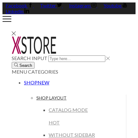
Facebook
Twitter
Instagram
Youtube
Linkedin
SEARCH INPUT
Search
MENU
CATEGORIES
SHOP
NEW
SHOP LAYOUT
CATALOG MODE
HOT
WITHOUT SIDEBAR