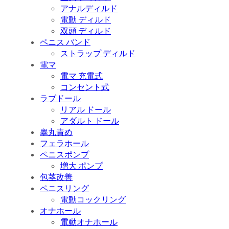
アナルディルド
電動 ディルド
双頭 ディルド
ペニス バンド
ストラップ ディルド
電マ
電マ 充電式
コンセント式
ラブドール
リアル ドール
アダルト ドール
睾丸責め
フェラホール
ペニスポンプ
増大 ポンプ
包茎改善
ペニスリング
電動コックリング
オナホール
電動オナホール