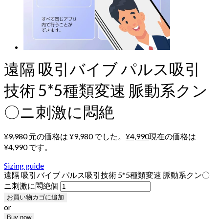
遠隔 吸引バイブ パルス吸引
技術 5*5種類変速 脈動系クン
〇ニ刺激に悶絶
¥
9,980
元の価格は ¥9,980 でした。
¥
4,990
現在の価格は
¥4,990 です。
Sizing guide
遠隔 吸引バイブ パルス吸引技術 5*5種類変速 脈動系クン〇
ニ刺激に悶絶個
お買い物カゴに追加
or
Buy now