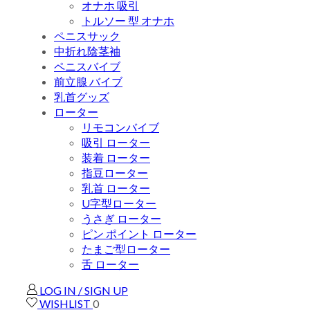
オナホ 吸引
トルソー 型 オナホ
ペニスサック
中折れ陰茎袖
ペニスバイブ
前立腺 バイブ
乳首グッズ
ローター
リモコンバイブ
吸引 ローター
装着 ローター
指豆ローター
乳首 ローター
U字型ローター
うさぎ ローター
ピン ポイント ローター
たまご型ローター
舌 ローター
LOG IN / SIGN UP
WISHLIST
0