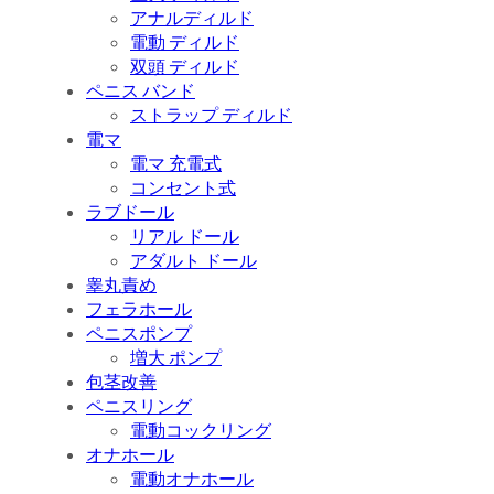
アナルディルド
電動 ディルド
双頭 ディルド
ペニス バンド
ストラップ ディルド
電マ
電マ 充電式
コンセント式
ラブドール
リアル ドール
アダルト ドール
睾丸責め
フェラホール
ペニスポンプ
増大 ポンプ
包茎改善
ペニスリング
電動コックリング
オナホール
電動オナホール