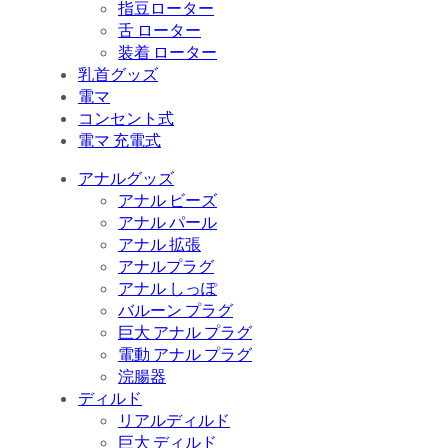
指豆ローター
舌 ローター
装着 ローター
乳首グッズ
電マ
コンセント式
電マ 充電式
アナルグッズ
アナル ビーズ
アナル パール
アナル 拡張
アナルプラグ
アナル しっぽ
バルーン プラグ
巨大 アナル プラグ
電動 アナル プラグ
浣腸器
ディルド
リアルディルド
巨大 ディルド