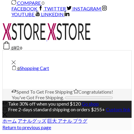
COMPARE
0
FACEBOOK
TWITTER
INSTAGRAM
YOUTUBE
LINKEDIN
¥
0
0
0
Shopping Cart
0
Spend
To Get Free Shipping
Congratulations!
You've Got Free Shipping.
Take 30% off when you spend $120
Go shop
Free 2-days standard shipping on orders $255+
Custom link
ホーム
アナルグッズ
巨大 アナル プラグ
Return to previous page