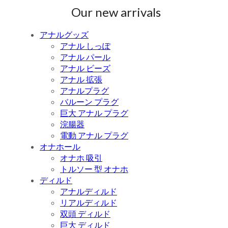
Our new arrivals
アナルグッズ
アナル しっぽ
アナル パール
アナル ビーズ
アナル 拡張
アナルプラグ
バルーン プラグ
巨大 アナル プラグ
浣腸器
電動 アナル プラグ
オナホール
オナホ 吸引
トルソー 型 オナホ
ディルド
アナルディルド
リアルディルド
双頭 ディルド
巨大 ディルド