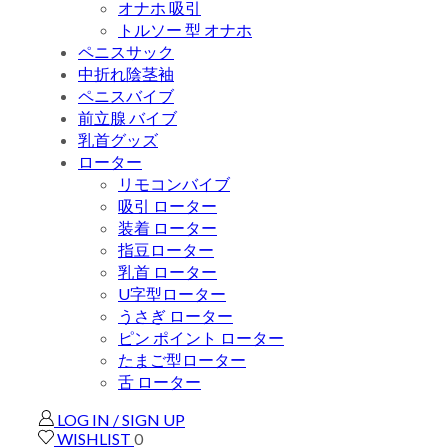
オナホ 吸引
トルソー 型 オナホ
ペニスサック
中折れ陰茎袖
ペニスバイブ
前立腺 バイブ
乳首グッズ
ローター
リモコンバイブ
吸引 ローター
装着 ローター
指豆ローター
乳首 ローター
U字型ローター
うさぎ ローター
ピン ポイント ローター
たまご型ローター
舌 ローター
LOG IN / SIGN UP
WISHLIST
0