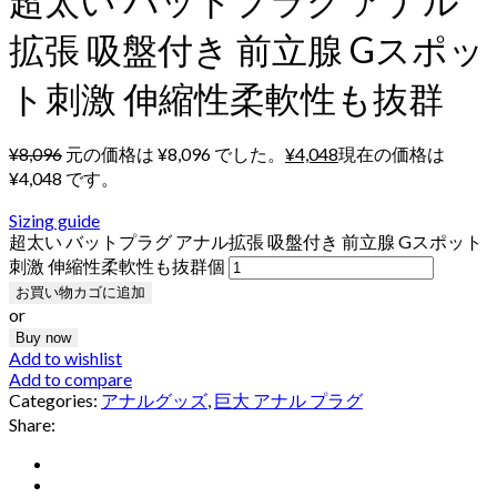
超太い バットプラグ アナル
拡張 吸盤付き 前立腺 Gスポッ
ト刺激 伸縮性柔軟性も抜群
¥
8,096
元の価格は ¥8,096 でした。
¥
4,048
現在の価格は
¥4,048 です。
Sizing guide
超太い バットプラグ アナル拡張 吸盤付き 前立腺 Gスポット
刺激 伸縮性柔軟性も抜群個
お買い物カゴに追加
or
Buy now
Add to wishlist
Add to compare
Categories:
アナルグッズ
,
巨大 アナル プラグ
Share: