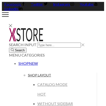
Facebook
Twitter
Instagram
Youtube
Linkedin
SEARCH INPUT
Search
MENU
CATEGORIES
SHOP
NEW
SHOP LAYOUT
CATALOG MODE
HOT
WITHOUT SIDEBAR