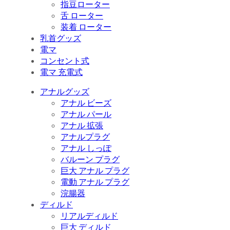
指豆ローター
舌 ローター
装着 ローター
乳首グッズ
電マ
コンセント式
電マ 充電式
アナルグッズ
アナル ビーズ
アナル パール
アナル 拡張
アナルプラグ
アナル しっぽ
バルーン プラグ
巨大 アナル プラグ
電動 アナル プラグ
浣腸器
ディルド
リアルディルド
巨大 ディルド