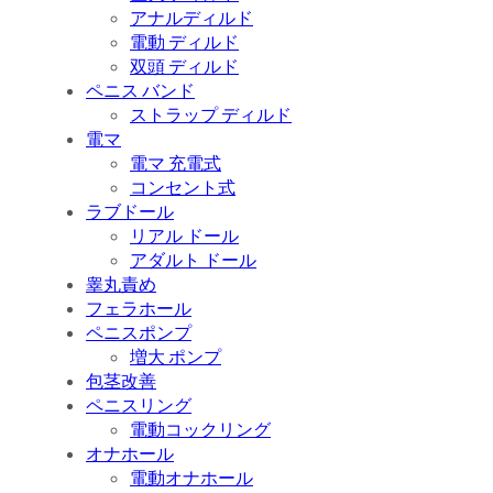
アナルディルド
電動 ディルド
双頭 ディルド
ペニス バンド
ストラップ ディルド
電マ
電マ 充電式
コンセント式
ラブドール
リアル ドール
アダルト ドール
睾丸責め
フェラホール
ペニスポンプ
増大 ポンプ
包茎改善
ペニスリング
電動コックリング
オナホール
電動オナホール