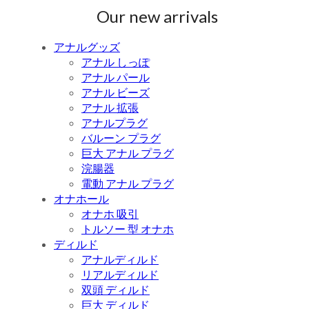
Our new arrivals
アナルグッズ
アナル しっぽ
アナル パール
アナル ビーズ
アナル 拡張
アナルプラグ
バルーン プラグ
巨大 アナル プラグ
浣腸器
電動 アナル プラグ
オナホール
オナホ 吸引
トルソー 型 オナホ
ディルド
アナルディルド
リアルディルド
双頭 ディルド
巨大 ディルド