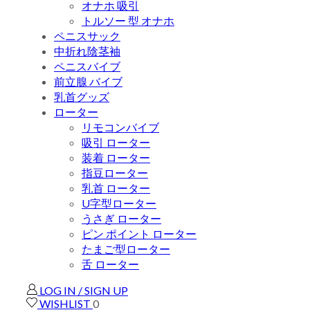
オナホ 吸引
トルソー 型 オナホ
ペニスサック
中折れ陰茎袖
ペニスバイブ
前立腺 バイブ
乳首グッズ
ローター
リモコンバイブ
吸引 ローター
装着 ローター
指豆ローター
乳首 ローター
U字型ローター
うさぎ ローター
ピン ポイント ローター
たまご型ローター
舌 ローター
LOG IN / SIGN UP
WISHLIST
0