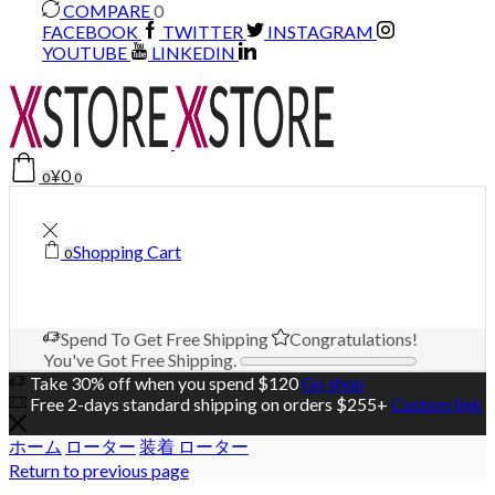
COMPARE
0
FACEBOOK
TWITTER
INSTAGRAM
YOUTUBE
LINKEDIN
¥
0
0
0
Shopping Cart
0
Spend
To Get Free Shipping
Congratulations!
You've Got Free Shipping.
Take 30% off when you spend $120
Go shop
Free 2-days standard shipping on orders $255+
Custom link
ホーム
ローター
装着 ローター
Return to previous page