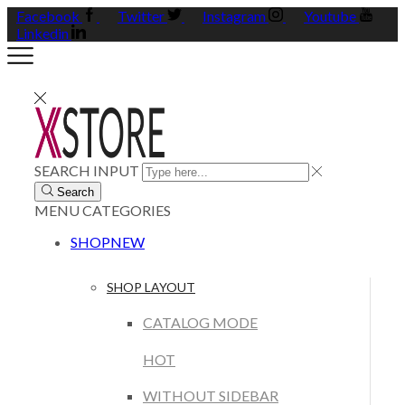
Facebook
Twitter
Instagram
Youtube
Linkedin
SEARCH INPUT
Search
MENU
CATEGORIES
SHOP
NEW
SHOP LAYOUT
CATALOG MODE
HOT
WITHOUT SIDEBAR