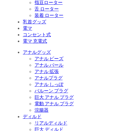
指豆ローター
舌 ローター
装着 ローター
乳首グッズ
電マ
コンセント式
電マ 充電式
アナルグッズ
アナル ビーズ
アナル パール
アナル 拡張
アナルプラグ
アナル しっぽ
バルーン プラグ
巨大 アナル プラグ
電動 アナル プラグ
浣腸器
ディルド
リアルディルド
巨大 ディルド