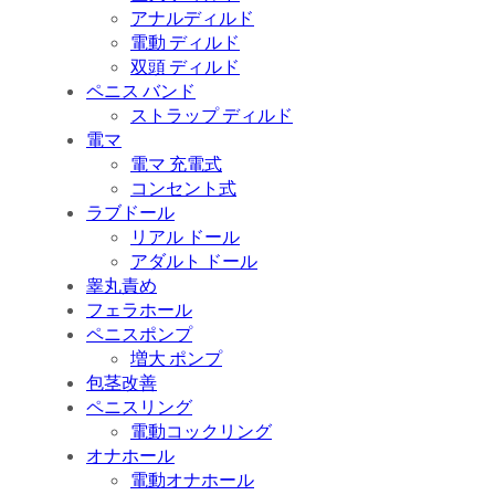
アナルディルド
電動 ディルド
双頭 ディルド
ペニス バンド
ストラップ ディルド
電マ
電マ 充電式
コンセント式
ラブドール
リアル ドール
アダルト ドール
睾丸責め
フェラホール
ペニスポンプ
増大 ポンプ
包茎改善
ペニスリング
電動コックリング
オナホール
電動オナホール