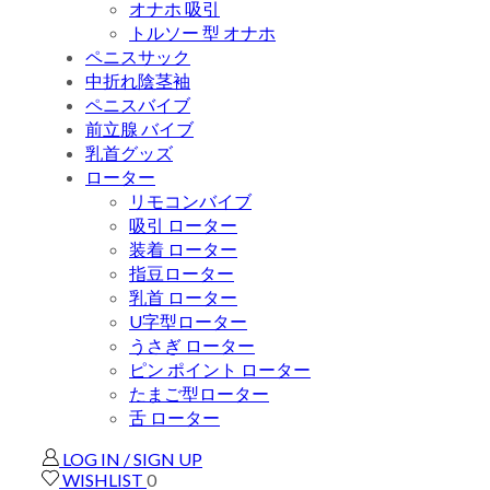
オナホ 吸引
トルソー 型 オナホ
ペニスサック
中折れ陰茎袖
ペニスバイブ
前立腺 バイブ
乳首グッズ
ローター
リモコンバイブ
吸引 ローター
装着 ローター
指豆ローター
乳首 ローター
U字型ローター
うさぎ ローター
ピン ポイント ローター
たまご型ローター
舌 ローター
LOG IN / SIGN UP
WISHLIST
0