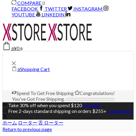
COMPARE
0
FACEBOOK
TWITTER
INSTAGRAM
YOUTUBE
LINKEDIN
¥
0
0
0
Shopping Cart
0
Spend
To Get Free Shipping
Congratulations!
You've Got Free Shipping.
Take 30% off when you spend $120
Go shop
Free 2-days standard shipping on orders $255+
Custom link
ホーム
ローター
舌 ローター
Return to previous page