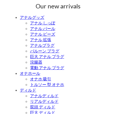
Our new arrivals
アナルグッズ
アナル しっぽ
アナル パール
アナル ビーズ
アナル 拡張
アナルプラグ
バルーン プラグ
巨大 アナル プラグ
浣腸器
電動 アナル プラグ
オナホール
オナホ 吸引
トルソー 型 オナホ
ディルド
アナルディルド
リアルディルド
双頭 ディルド
巨大 ディルド