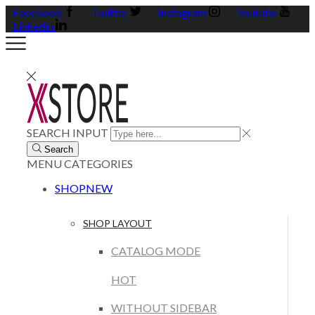
Facebook
Twitter
Instagram
Youtube
Linkedin
SEARCH INPUT
Search
MENU
CATEGORIES
SHOP
NEW
SHOP LAYOUT
CATALOG MODE
HOT
WITHOUT SIDEBAR