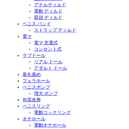
アナルディルド
電動 ディルド
双頭 ディルド
ペニス バンド
ストラップ ディルド
電マ
電マ 充電式
コンセント式
ラブドール
リアル ドール
アダルト ドール
睾丸責め
フェラホール
ペニスポンプ
増大 ポンプ
包茎改善
ペニスリング
電動コックリング
オナホール
電動オナホール