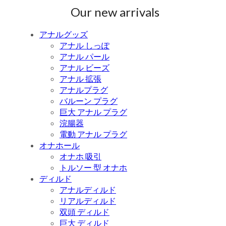
Our new arrivals
アナルグッズ
アナル しっぽ
アナル パール
アナル ビーズ
アナル 拡張
アナルプラグ
バルーン プラグ
巨大 アナル プラグ
浣腸器
電動 アナル プラグ
オナホール
オナホ 吸引
トルソー 型 オナホ
ディルド
アナルディルド
リアルディルド
双頭 ディルド
巨大 ディルド