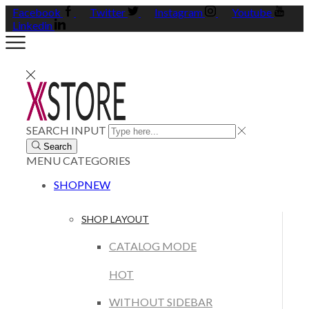
Facebook
Twitter
Instagram
Youtube
Linkedin
SEARCH INPUT
Search
MENU
CATEGORIES
SHOP
NEW
SHOP LAYOUT
CATALOG MODE
HOT
WITHOUT SIDEBAR