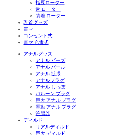
指豆ローター
舌 ローター
装着 ローター
乳首グッズ
電マ
コンセント式
電マ 充電式
アナルグッズ
アナル ビーズ
アナル パール
アナル 拡張
アナルプラグ
アナル しっぽ
バルーン プラグ
巨大 アナル プラグ
電動 アナル プラグ
浣腸器
ディルド
リアルディルド
巨大 ディルド