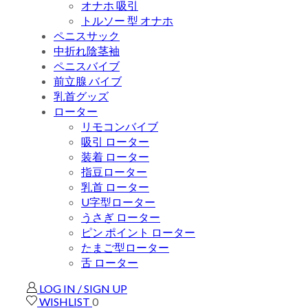
オナホ 吸引
トルソー 型 オナホ
ペニスサック
中折れ陰茎袖
ペニスバイブ
前立腺 バイブ
乳首グッズ
ローター
リモコンバイブ
吸引 ローター
装着 ローター
指豆ローター
乳首 ローター
U字型ローター
うさぎ ローター
ピン ポイント ローター
たまご型ローター
舌 ローター
LOG IN / SIGN UP
WISHLIST
0