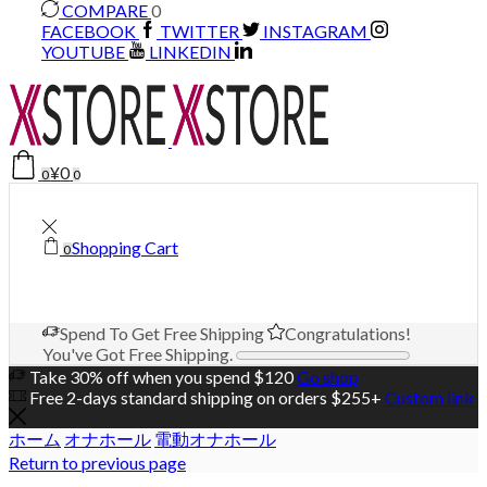
COMPARE
0
FACEBOOK
TWITTER
INSTAGRAM
YOUTUBE
LINKEDIN
¥
0
0
0
Shopping Cart
0
Spend
To Get Free Shipping
Congratulations!
You've Got Free Shipping.
Take 30% off when you spend $120
Go shop
Free 2-days standard shipping on orders $255+
Custom link
ホーム
オナホール
電動オナホール
Return to previous page