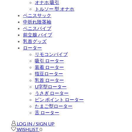
オナホ 吸引
トルソー 型 オナホ
ペニスサック
中折れ陰茎袖
ペニスバイブ
前立腺 バイブ
乳首グッズ
ローター
リモコンバイブ
吸引 ローター
装着 ローター
指豆ローター
乳首 ローター
U字型ローター
うさぎ ローター
ピン ポイント ローター
たまご型ローター
舌 ローター
LOG IN / SIGN UP
WISHLIST
0