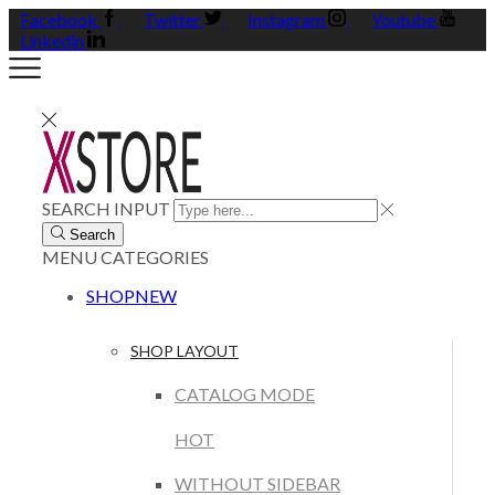
Facebook
Twitter
Instagram
Youtube
Linkedin
SEARCH INPUT
Search
MENU
CATEGORIES
SHOP
NEW
SHOP LAYOUT
CATALOG MODE
HOT
WITHOUT SIDEBAR