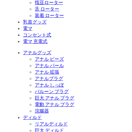
指豆ローター
舌 ローター
装着 ローター
乳首グッズ
電マ
コンセント式
電マ 充電式
アナルグッズ
アナル ビーズ
アナル パール
アナル 拡張
アナルプラグ
アナル しっぽ
バルーン プラグ
巨大 アナル プラグ
電動 アナル プラグ
浣腸器
ディルド
リアルディルド
巨大 ディルド