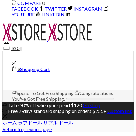
COMPARE
0
FACEBOOK
TWITTER
INSTAGRAM
YOUTUBE
LINKEDIN
¥
0
0
0
Shopping Cart
0
Spend
To Get Free Shipping
Congratulations!
You've Got Free Shipping.
Take 30% off when you spend $120
Go shop
Free 2-days standard shipping on orders $255+
Custom link
ホーム
ラブドール
リアル ドール
Return to previous page