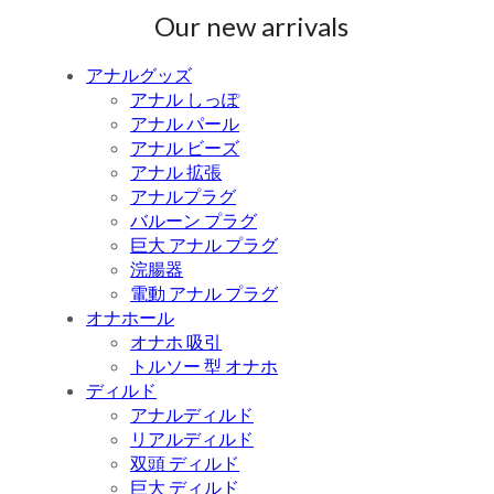
Our new arrivals
アナルグッズ
アナル しっぽ
アナル パール
アナル ビーズ
アナル 拡張
アナルプラグ
バルーン プラグ
巨大 アナル プラグ
浣腸器
電動 アナル プラグ
オナホール
オナホ 吸引
トルソー 型 オナホ
ディルド
アナルディルド
リアルディルド
双頭 ディルド
巨大 ディルド