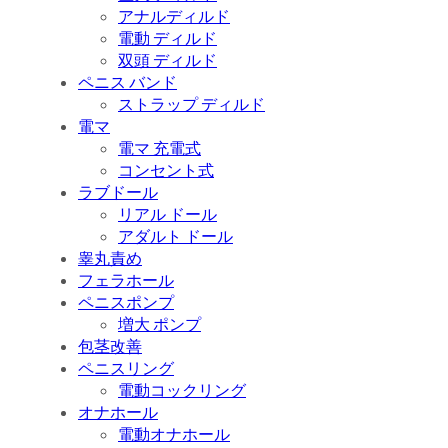
アナルディルド
電動 ディルド
双頭 ディルド
ペニス バンド
ストラップ ディルド
電マ
電マ 充電式
コンセント式
ラブドール
リアル ドール
アダルト ドール
睾丸責め
フェラホール
ペニスポンプ
増大 ポンプ
包茎改善
ペニスリング
電動コックリング
オナホール
電動オナホール