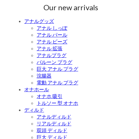
Our new arrivals
アナルグッズ
アナル しっぽ
アナル パール
アナル ビーズ
アナル 拡張
アナルプラグ
バルーン プラグ
巨大 アナル プラグ
浣腸器
電動 アナル プラグ
オナホール
オナホ 吸引
トルソー 型 オナホ
ディルド
アナルディルド
リアルディルド
双頭 ディルド
巨大 ディルド