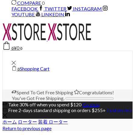
COMPARE
0
FACEBOOK
TWITTER
INSTAGRAM
YOUTUBE
LINKEDIN
¥
0
0
0
Shopping Cart
0
Spend
To Get Free Shipping
Congratulations!
You've Got Free Shipping.
Take 30% off when you spend $120
Go shop
Free 2-days standard shipping on orders $255+
Custom link
ホーム
ローター
装着 ローター
Return to previous page