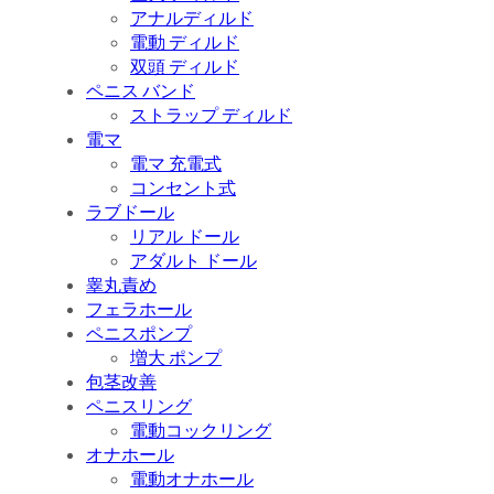
アナルディルド
電動 ディルド
双頭 ディルド
ペニス バンド
ストラップ ディルド
電マ
電マ 充電式
コンセント式
ラブドール
リアル ドール
アダルト ドール
睾丸責め
フェラホール
ペニスポンプ
増大 ポンプ
包茎改善
ペニスリング
電動コックリング
オナホール
電動オナホール