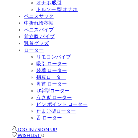
オナホ 吸引
トルソー 型 オナホ
ペニスサック
中折れ陰茎袖
ペニスバイブ
前立腺 バイブ
乳首グッズ
ローター
リモコンバイブ
吸引 ローター
装着 ローター
指豆ローター
乳首 ローター
U字型ローター
うさぎ ローター
ピン ポイント ローター
たまご型ローター
舌 ローター
LOG IN / SIGN UP
WISHLIST
0