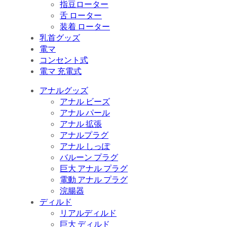
指豆ローター
舌 ローター
装着 ローター
乳首グッズ
電マ
コンセント式
電マ 充電式
アナルグッズ
アナル ビーズ
アナル パール
アナル 拡張
アナルプラグ
アナル しっぽ
バルーン プラグ
巨大 アナル プラグ
電動 アナル プラグ
浣腸器
ディルド
リアルディルド
巨大 ディルド