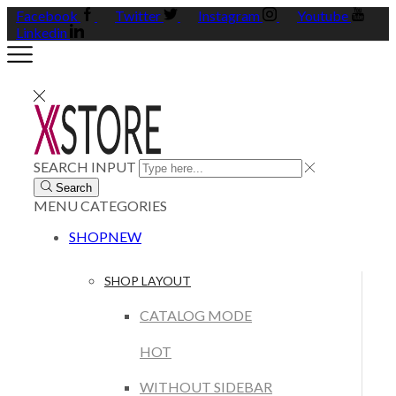
Facebook
Twitter
Instagram
Youtube
Linkedin
SEARCH INPUT
Search
MENU
CATEGORIES
SHOP
NEW
SHOP LAYOUT
CATALOG MODE
HOT
WITHOUT SIDEBAR