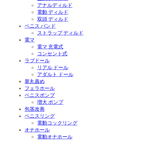
アナルディルド
電動 ディルド
双頭 ディルド
ペニス バンド
ストラップ ディルド
電マ
電マ 充電式
コンセント式
ラブドール
リアル ドール
アダルト ドール
睾丸責め
フェラホール
ペニスポンプ
増大 ポンプ
包茎改善
ペニスリング
電動コックリング
オナホール
電動オナホール