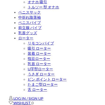
オナホ 吸引
トルソー 型 オナホ
ペニスサック
中折れ陰茎袖
ペニスバイブ
前立腺 バイブ
乳首グッズ
ローター
リモコンバイブ
吸引 ローター
装着 ローター
指豆ローター
乳首 ローター
U字型ローター
うさぎ ローター
ピン ポイント ローター
たまご型ローター
舌 ローター
LOG IN / SIGN UP
WISHLIST
0