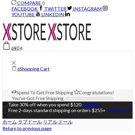
COMPARE
0
FACEBOOK
TWITTER
INSTAGRAM
YOUTUBE
LINKEDIN
¥
0
0
0
Shopping Cart
0
Spend
To Get Free Shipping
Congratulations!
You've Got Free Shipping.
Take 30% off when you spend $120
Go shop
Free 2-days standard shipping on orders $255+
Custom link
ホーム
ラブドール
リアル ドール
Return to previous page