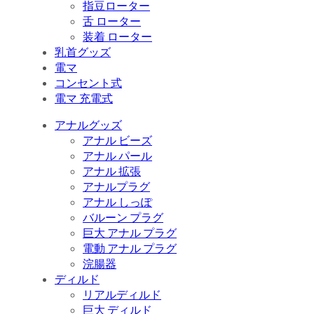
指豆ローター
舌 ローター
装着 ローター
乳首グッズ
電マ
コンセント式
電マ 充電式
アナルグッズ
アナル ビーズ
アナル パール
アナル 拡張
アナルプラグ
アナル しっぽ
バルーン プラグ
巨大 アナル プラグ
電動 アナル プラグ
浣腸器
ディルド
リアルディルド
巨大 ディルド