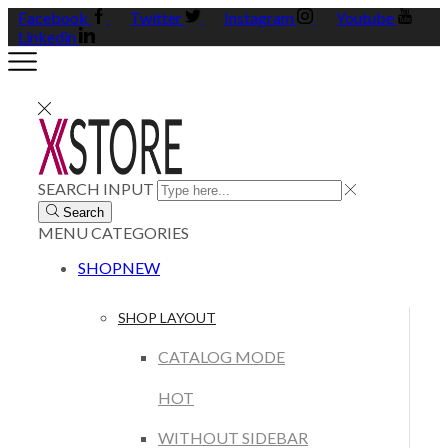
Facebook
Twitter
Instagram
Youtube
Linkedin
SEARCH INPUT
Search
MENU
CATEGORIES
SHOP
NEW
SHOP LAYOUT
CATALOG MODE
HOT
WITHOUT SIDEBAR