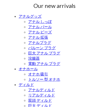
Our new arrivals
アナルグッズ
アナル しっぽ
アナル パール
アナル ビーズ
アナル 拡張
アナルプラグ
バルーン プラグ
巨大 アナル プラグ
浣腸器
電動 アナル プラグ
オナホール
オナホ 吸引
トルソー 型 オナホ
ディルド
アナルディルド
リアルディルド
双頭 ディルド
巨大 ディルド