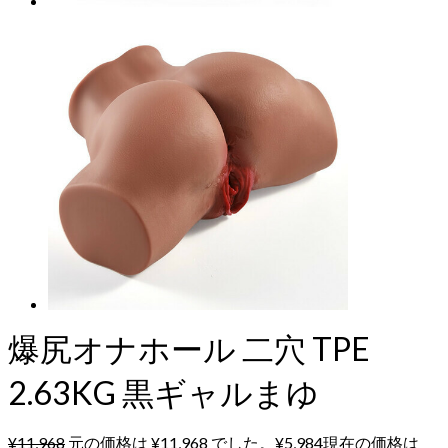
爆尻オナホール 二穴 TPE
2.63KG 黒ギャルまゆ
¥
11,968
元の価格は ¥11,968 でした。
¥
5,984
現在の価格は