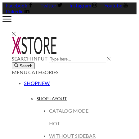
Facebook
Twitter
Instagram
Youtube
Linkedin
SEARCH INPUT
Search
MENU
CATEGORIES
SHOP
NEW
SHOP LAYOUT
CATALOG MODE
HOT
WITHOUT SIDEBAR