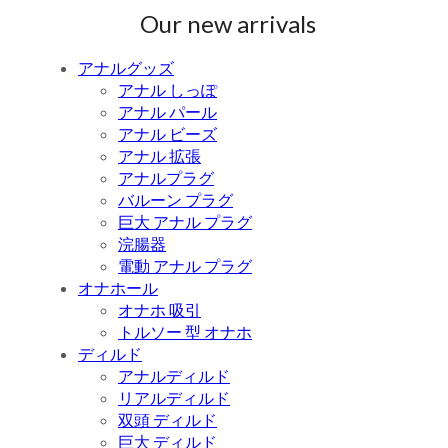
Our new arrivals
アナルグッズ
アナル しっぽ
アナル パール
アナル ビーズ
アナル 拡張
アナルプラグ
バルーン プラグ
巨大 アナル プラグ
浣腸器
電動 アナル プラグ
オナホール
オナホ 吸引
トルソー 型 オナホ
ディルド
アナルディルド
リアルディルド
双頭 ディルド
巨大 ディルド