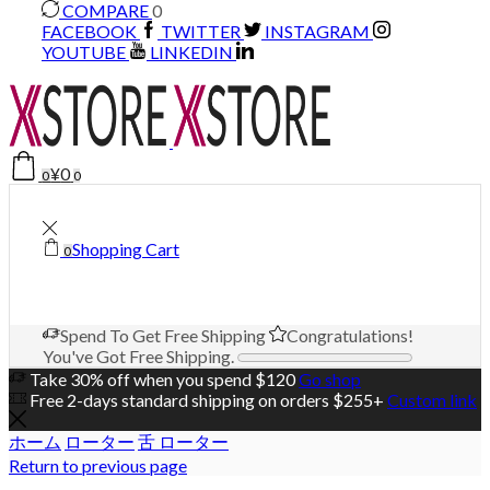
COMPARE
0
FACEBOOK
TWITTER
INSTAGRAM
YOUTUBE
LINKEDIN
¥
0
0
0
Shopping Cart
0
Spend
To Get Free Shipping
Congratulations!
You've Got Free Shipping.
Take 30% off when you spend $120
Go shop
Free 2-days standard shipping on orders $255+
Custom link
ホーム
ローター
舌 ローター
Return to previous page