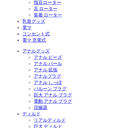
指豆ローター
舌 ローター
装着 ローター
乳首グッズ
電マ
コンセント式
電マ 充電式
アナルグッズ
アナル ビーズ
アナル パール
アナル 拡張
アナルプラグ
アナル しっぽ
バルーン プラグ
巨大 アナル プラグ
電動 アナル プラグ
浣腸器
ディルド
リアルディルド
巨大 ディルド