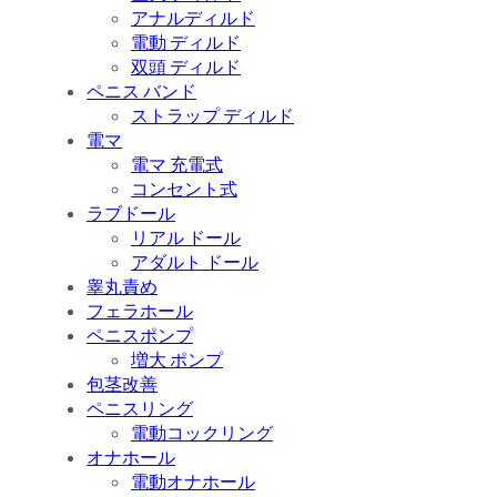
アナルディルド
電動 ディルド
双頭 ディルド
ペニス バンド
ストラップ ディルド
電マ
電マ 充電式
コンセント式
ラブドール
リアル ドール
アダルト ドール
睾丸責め
フェラホール
ペニスポンプ
増大 ポンプ
包茎改善
ペニスリング
電動コックリング
オナホール
電動オナホール