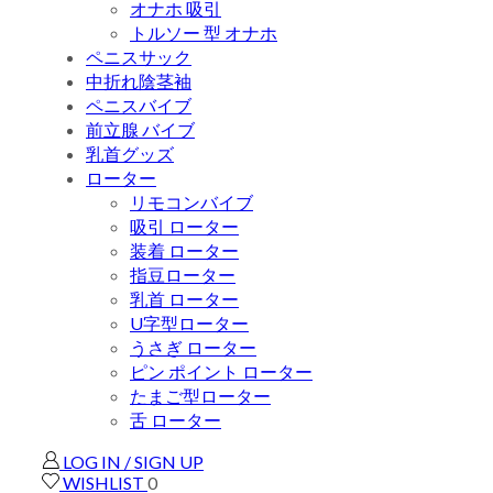
オナホ 吸引
トルソー 型 オナホ
ペニスサック
中折れ陰茎袖
ペニスバイブ
前立腺 バイブ
乳首グッズ
ローター
リモコンバイブ
吸引 ローター
装着 ローター
指豆ローター
乳首 ローター
U字型ローター
うさぎ ローター
ピン ポイント ローター
たまご型ローター
舌 ローター
LOG IN / SIGN UP
WISHLIST
0