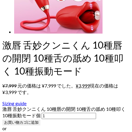
激唇 舌妙クンニくん 10種唇
の開閉 10種舌の舐め 10種叩
く 10種振動モード
¥
7,999
元の価格は ¥7,999 でした。
¥
3,999
現在の価格は
¥3,999 です。
Sizing guide
激唇 舌妙クンニくん 10種唇の開閉 10種舌の舐め 10種叩く
10種振動モード個
お買い物カゴに追加
or