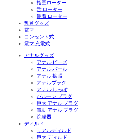
指豆ローター
舌 ローター
装着 ローター
乳首グッズ
電マ
コンセント式
電マ 充電式
アナルグッズ
アナル ビーズ
アナル パール
アナル 拡張
アナルプラグ
アナル しっぽ
バルーン プラグ
巨大 アナル プラグ
電動 アナル プラグ
浣腸器
ディルド
リアルディルド
巨大 ディルド