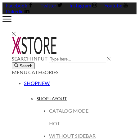
Facebook
Twitter
Instagram
Youtube
Linkedin
SEARCH INPUT
Search
MENU
CATEGORIES
SHOP
NEW
SHOP LAYOUT
CATALOG MODE
HOT
WITHOUT SIDEBAR