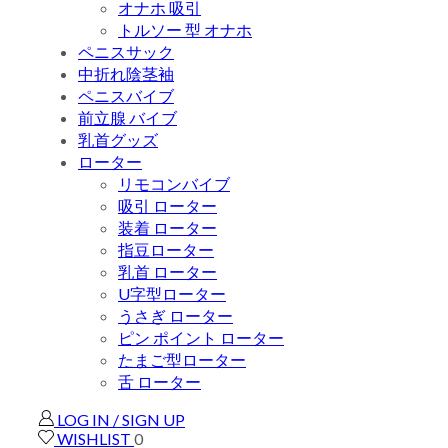
オナホ 吸引
トルソー 型 オナホ
ペニスサック
中折れ陰茎袖
ペニスバイブ
前立腺 バイブ
乳首グッズ
ローター
リモコンバイブ
吸引 ローター
装着 ローター
指豆ローター
乳首 ローター
U字型ローター
うさぎ ローター
ピン ポイント ローター
たまご型ローター
舌 ローター
LOG IN / SIGN UP
WISHLIST
0