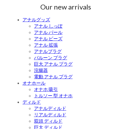
Our new arrivals
アナルグッズ
アナル しっぽ
アナル パール
アナル ビーズ
アナル 拡張
アナルプラグ
バルーン プラグ
巨大 アナル プラグ
浣腸器
電動 アナル プラグ
オナホール
オナホ 吸引
トルソー 型 オナホ
ディルド
アナルディルド
リアルディルド
双頭 ディルド
巨大 ディルド