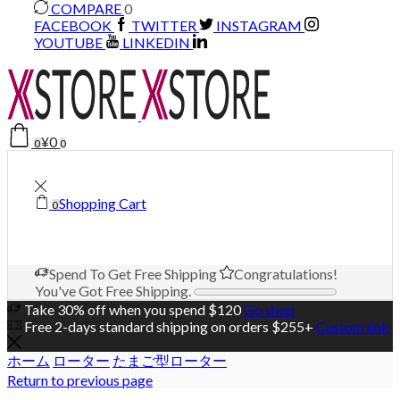
COMPARE
0
FACEBOOK
TWITTER
INSTAGRAM
YOUTUBE
LINKEDIN
¥
0
0
0
Shopping Cart
0
Spend
To Get Free Shipping
Congratulations!
You've Got Free Shipping.
Take 30% off when you spend $120
Go shop
Free 2-days standard shipping on orders $255+
Custom link
ホーム
ローター
たまご型ローター
Return to previous page