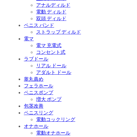
アナルディルド
電動 ディルド
双頭 ディルド
ペニス バンド
ストラップ ディルド
電マ
電マ 充電式
コンセント式
ラブドール
リアル ドール
アダルト ドール
睾丸責め
フェラホール
ペニスポンプ
増大 ポンプ
包茎改善
ペニスリング
電動コックリング
オナホール
電動オナホール