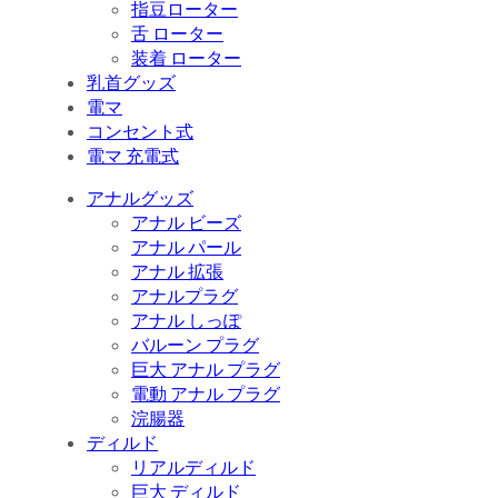
指豆ローター
舌 ローター
装着 ローター
乳首グッズ
電マ
コンセント式
電マ 充電式
アナルグッズ
アナル ビーズ
アナル パール
アナル 拡張
アナルプラグ
アナル しっぽ
バルーン プラグ
巨大 アナル プラグ
電動 アナル プラグ
浣腸器
ディルド
リアルディルド
巨大 ディルド