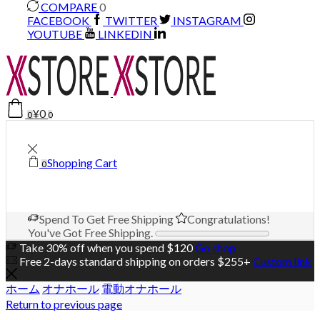
COMPARE
0
FACEBOOK
TWITTER
INSTAGRAM
YOUTUBE
LINKEDIN
¥
0
0
0
Shopping Cart
0
Spend
To Get Free Shipping
Congratulations!
You've Got Free Shipping.
Take 30% off when you spend $120
Go shop
Free 2-days standard shipping on orders $255+
Custom link
ホーム
オナホール
電動オナホール
Return to previous page