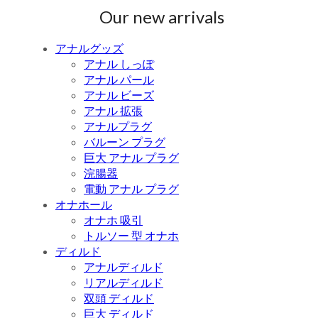
Our new arrivals
アナルグッズ
アナル しっぽ
アナル パール
アナル ビーズ
アナル 拡張
アナルプラグ
バルーン プラグ
巨大 アナル プラグ
浣腸器
電動 アナル プラグ
オナホール
オナホ 吸引
トルソー 型 オナホ
ディルド
アナルディルド
リアルディルド
双頭 ディルド
巨大 ディルド