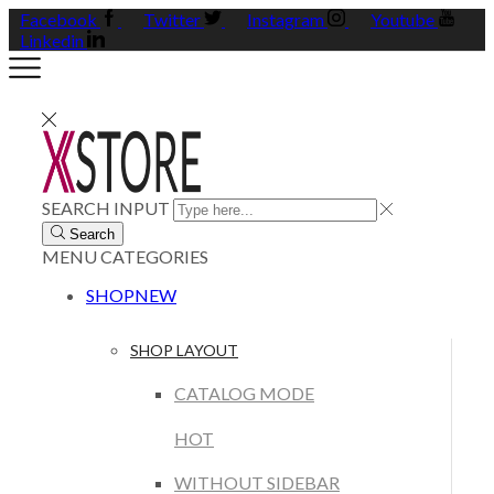
Facebook
Twitter
Instagram
Youtube
Linkedin
SEARCH INPUT
Search
MENU
CATEGORIES
SHOP
NEW
SHOP LAYOUT
CATALOG MODE
HOT
WITHOUT SIDEBAR