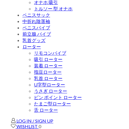
オナホ 吸引
トルソー 型 オナホ
ペニスサック
中折れ陰茎袖
ペニスバイブ
前立腺 バイブ
乳首グッズ
ローター
リモコンバイブ
吸引 ローター
装着 ローター
指豆ローター
乳首 ローター
U字型ローター
うさぎ ローター
ピン ポイント ローター
たまご型ローター
舌 ローター
LOG IN / SIGN UP
WISHLIST
0