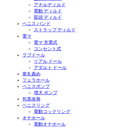
アナルディルド
電動 ディルド
双頭 ディルド
ペニス バンド
ストラップ ディルド
電マ
電マ 充電式
コンセント式
ラブドール
リアル ドール
アダルト ドール
睾丸責め
フェラホール
ペニスポンプ
増大 ポンプ
包茎改善
ペニスリング
電動コックリング
オナホール
電動オナホール