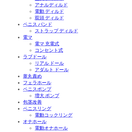
アナルディルド
電動 ディルド
双頭 ディルド
ペニス バンド
ストラップ ディルド
電マ
電マ 充電式
コンセント式
ラブドール
リアル ドール
アダルト ドール
睾丸責め
フェラホール
ペニスポンプ
増大 ポンプ
包茎改善
ペニスリング
電動コックリング
オナホール
電動オナホール