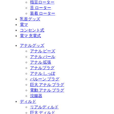
指豆ローター
舌 ローター
装着 ローター
乳首グッズ
電マ
コンセント式
電マ 充電式
アナルグッズ
アナル ビーズ
アナル パール
アナル 拡張
アナルプラグ
アナル しっぽ
バルーン プラグ
巨大 アナル プラグ
電動 アナル プラグ
浣腸器
ディルド
リアルディルド
巨大 ディルド