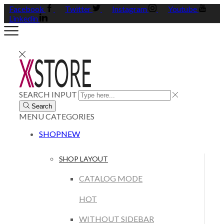
Facebook
Twitter
Instagram
Youtube
Linkedin
SEARCH INPUT
Search
MENU
CATEGORIES
SHOP
NEW
SHOP LAYOUT
CATALOG MODE
HOT
WITHOUT SIDEBAR