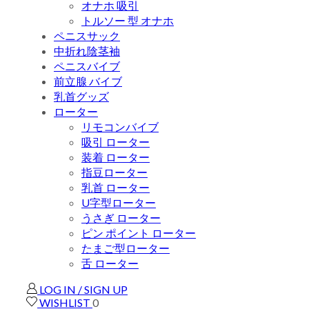
オナホ 吸引
トルソー 型 オナホ
ペニスサック
中折れ陰茎袖
ペニスバイブ
前立腺 バイブ
乳首グッズ
ローター
リモコンバイブ
吸引 ローター
装着 ローター
指豆ローター
乳首 ローター
U字型ローター
うさぎ ローター
ピン ポイント ローター
たまご型ローター
舌 ローター
LOG IN / SIGN UP
WISHLIST
0