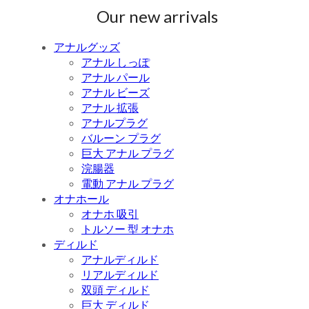
Our new arrivals
アナルグッズ
アナル しっぽ
アナル パール
アナル ビーズ
アナル 拡張
アナルプラグ
バルーン プラグ
巨大 アナル プラグ
浣腸器
電動 アナル プラグ
オナホール
オナホ 吸引
トルソー 型 オナホ
ディルド
アナルディルド
リアルディルド
双頭 ディルド
巨大 ディルド