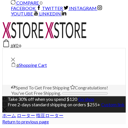
COMPARE
0
FACEBOOK
TWITTER
INSTAGRAM
YOUTUBE
LINKEDIN
¥
0
0
0
Shopping Cart
0
Spend
To Get Free Shipping
Congratulations!
You've Got Free Shipping.
Take 30% off when you spend $120
Go shop
Free 2-days standard shipping on orders $255+
Custom link
ホーム
ローター
指豆ローター
Return to previous page