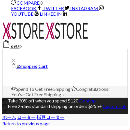
COMPARE
0
FACEBOOK
TWITTER
INSTAGRAM
YOUTUBE
LINKEDIN
¥
0
0
0
Shopping Cart
0
Spend
To Get Free Shipping
Congratulations!
You've Got Free Shipping.
Take 30% off when you spend $120
Go shop
Free 2-days standard shipping on orders $255+
Custom link
ホーム
ローター
指豆ローター
Return to previous page