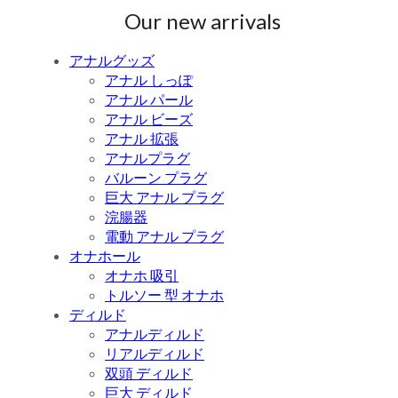
Our new arrivals
アナルグッズ
アナル しっぽ
アナル パール
アナル ビーズ
アナル 拡張
アナルプラグ
バルーン プラグ
巨大 アナル プラグ
浣腸器
電動 アナル プラグ
オナホール
オナホ 吸引
トルソー 型 オナホ
ディルド
アナルディルド
リアルディルド
双頭 ディルド
巨大 ディルド