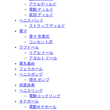
アナルディルド
電動 ディルド
双頭 ディルド
ペニス バンド
ストラップ ディルド
電マ
電マ 充電式
コンセント式
ラブドール
リアル ドール
アダルト ドール
睾丸責め
フェラホール
ペニスポンプ
増大 ポンプ
包茎改善
ペニスリング
電動コックリング
オナホール
電動オナホール