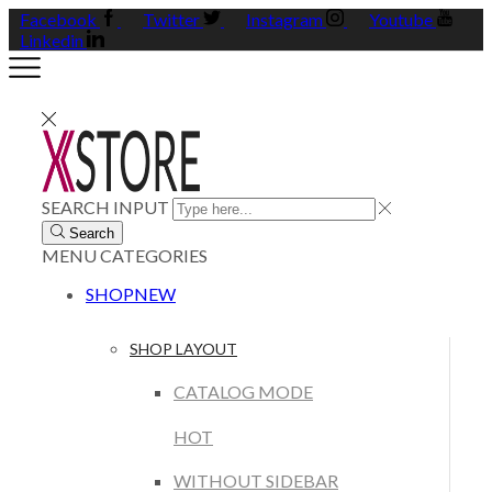
Facebook
Twitter
Instagram
Youtube
Linkedin
SEARCH INPUT
Search
MENU
CATEGORIES
SHOP
NEW
SHOP LAYOUT
CATALOG MODE
HOT
WITHOUT SIDEBAR