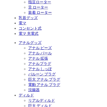
指豆ローター
舌 ローター
装着 ローター
乳首グッズ
電マ
コンセント式
電マ 充電式
アナルグッズ
アナル ビーズ
アナル パール
アナル 拡張
アナルプラグ
アナル しっぽ
バルーン プラグ
巨大 アナル プラグ
電動 アナル プラグ
浣腸器
ディルド
リアルディルド
巨大 ディルド