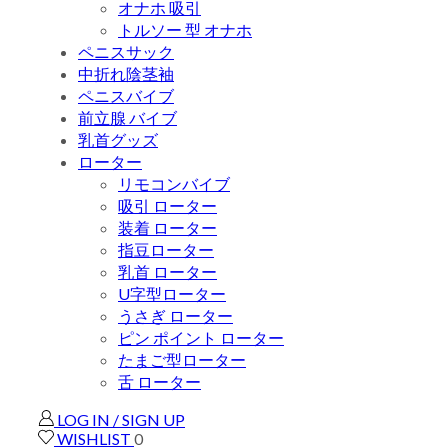
オナホ 吸引
トルソー 型 オナホ
ペニスサック
中折れ陰茎袖
ペニスバイブ
前立腺 バイブ
乳首グッズ
ローター
リモコンバイブ
吸引 ローター
装着 ローター
指豆ローター
乳首 ローター
U字型ローター
うさぎ ローター
ピン ポイント ローター
たまご型ローター
舌 ローター
LOG IN / SIGN UP
WISHLIST
0