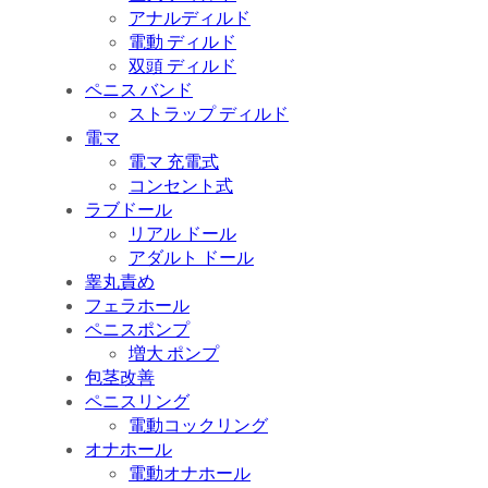
アナルディルド
電動 ディルド
双頭 ディルド
ペニス バンド
ストラップ ディルド
電マ
電マ 充電式
コンセント式
ラブドール
リアル ドール
アダルト ドール
睾丸責め
フェラホール
ペニスポンプ
増大 ポンプ
包茎改善
ペニスリング
電動コックリング
オナホール
電動オナホール