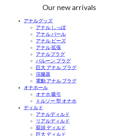
Our new arrivals
アナルグッズ
アナル しっぽ
アナル パール
アナル ビーズ
アナル 拡張
アナルプラグ
バルーン プラグ
巨大 アナル プラグ
浣腸器
電動 アナル プラグ
オナホール
オナホ 吸引
トルソー 型 オナホ
ディルド
アナルディルド
リアルディルド
双頭 ディルド
巨大 ディルド