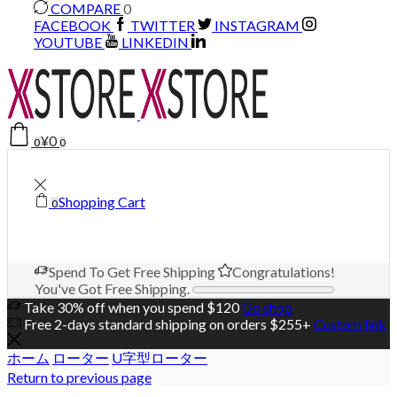
COMPARE
0
FACEBOOK
TWITTER
INSTAGRAM
YOUTUBE
LINKEDIN
¥
0
0
0
Shopping Cart
0
Spend
To Get Free Shipping
Congratulations!
You've Got Free Shipping.
Take 30% off when you spend $120
Go shop
Free 2-days standard shipping on orders $255+
Custom link
ホーム
ローター
U字型ローター
Return to previous page