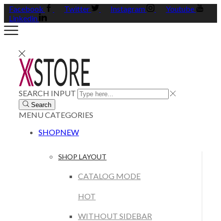
Facebook
Twitter
Instagram
Youtube
Linkedin
SEARCH INPUT
Search
MENU
CATEGORIES
SHOP
NEW
SHOP LAYOUT
CATALOG MODE
HOT
WITHOUT SIDEBAR