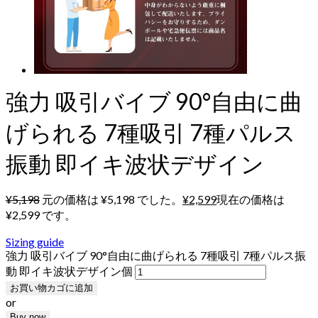
強力 吸引バイブ 90°自由に曲
げられる 7種吸引 7種パルス
振動 即イキ波状デザイン
¥
5,198
元の価格は ¥5,198 でした。
¥
2,599
現在の価格は
¥2,599 です。
Sizing guide
強力 吸引バイブ 90°自由に曲げられる 7種吸引 7種パルス振
動 即イキ波状デザイン個
お買い物カゴに追加
or
Buy now