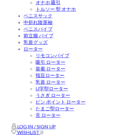
オナホ 吸引
トルソー 型 オナホ
ペニスサック
中折れ陰茎袖
ペニスバイブ
前立腺 バイブ
乳首グッズ
ローター
リモコンバイブ
吸引 ローター
装着 ローター
指豆ローター
乳首 ローター
U字型ローター
うさぎ ローター
ピン ポイント ローター
たまご型ローター
舌 ローター
LOG IN / SIGN UP
WISHLIST
0