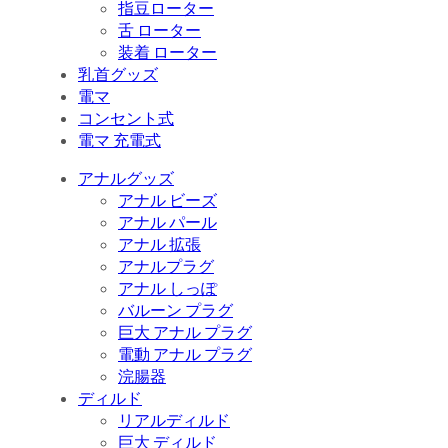
指豆ローター
舌 ローター
装着 ローター
乳首グッズ
電マ
コンセント式
電マ 充電式
アナルグッズ
アナル ビーズ
アナル パール
アナル 拡張
アナルプラグ
アナル しっぽ
バルーン プラグ
巨大 アナル プラグ
電動 アナル プラグ
浣腸器
ディルド
リアルディルド
巨大 ディルド