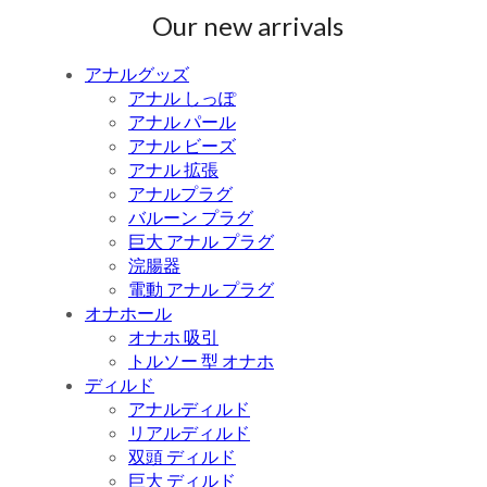
Our new arrivals
アナルグッズ
アナル しっぽ
アナル パール
アナル ビーズ
アナル 拡張
アナルプラグ
バルーン プラグ
巨大 アナル プラグ
浣腸器
電動 アナル プラグ
オナホール
オナホ 吸引
トルソー 型 オナホ
ディルド
アナルディルド
リアルディルド
双頭 ディルド
巨大 ディルド