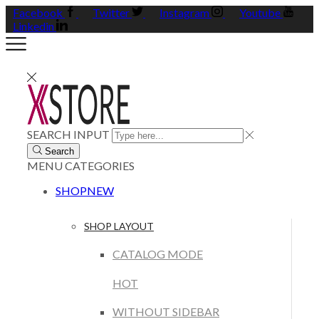
Facebook
Twitter
Instagram
Youtube
Linkedin
SEARCH INPUT
Search
MENU
CATEGORIES
SHOP
NEW
SHOP LAYOUT
CATALOG MODE
HOT
WITHOUT SIDEBAR