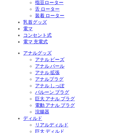
指豆ローター
舌 ローター
装着 ローター
乳首グッズ
電マ
コンセント式
電マ 充電式
アナルグッズ
アナル ビーズ
アナル パール
アナル 拡張
アナルプラグ
アナル しっぽ
バルーン プラグ
巨大 アナル プラグ
電動 アナル プラグ
浣腸器
ディルド
リアルディルド
巨大 ディルド