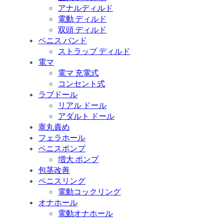
アナルディルド
電動 ディルド
双頭 ディルド
ペニス バンド
ストラップ ディルド
電マ
電マ 充電式
コンセント式
ラブドール
リアル ドール
アダルト ドール
睾丸責め
フェラホール
ペニスポンプ
増大 ポンプ
包茎改善
ペニスリング
電動コックリング
オナホール
電動オナホール