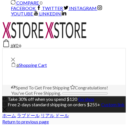
COMPARE
0
FACEBOOK
TWITTER
INSTAGRAM
YOUTUBE
LINKEDIN
¥
0
0
0
Shopping Cart
0
Spend
To Get Free Shipping
Congratulations!
You've Got Free Shipping.
Take 30% off when you spend $120
Go shop
Free 2-days standard shipping on orders $255+
Custom link
ホーム
ラブドール
リアル ドール
Return to previous page