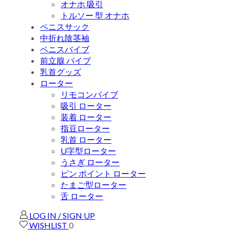
オナホ 吸引
トルソー 型 オナホ
ペニスサック
中折れ陰茎袖
ペニスバイブ
前立腺 バイブ
乳首グッズ
ローター
リモコンバイブ
吸引 ローター
装着 ローター
指豆ローター
乳首 ローター
U字型ローター
うさぎ ローター
ピン ポイント ローター
たまご型ローター
舌 ローター
LOG IN / SIGN UP
WISHLIST
0