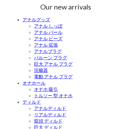
Our new arrivals
アナルグッズ
アナル しっぽ
アナル パール
アナル ビーズ
アナル 拡張
アナルプラグ
バルーン プラグ
巨大 アナル プラグ
浣腸器
電動 アナル プラグ
オナホール
オナホ 吸引
トルソー 型 オナホ
ディルド
アナルディルド
リアルディルド
双頭 ディルド
巨大 ディルド