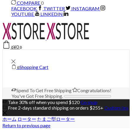
COMPARE
0
FACEBOOK
TWITTER
INSTAGRAM
YOUTUBE
LINKEDIN
¥
0
0
0
Shopping Cart
0
Spend
To Get Free Shipping
Congratulations!
You've Got Free Shipping.
Take 30% off when you spend $120
Go shop
Free 2-days standard shipping on orders $255+
Custom link
ホーム
ローター
たまご型ローター
Return to previous page