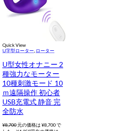
Quick View
U字型ローター
,
ローター
U型女性オナニー 2
種強力なモーター
10種刺激モード 10
ｍ遠隔操作 初心者
USB充電式 静音 完
全防水
¥
8,700
元の価格は ¥8,700 で