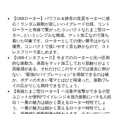
【USBローター】パワフル＆静音の良質モーターに感
心！ランダム振動が楽しいハイグレード仕様。コント
ローラーと有線で繋がったコンパクトなたまご型ロー
ター…というシンプルな構成。マット加工なので落ち
着いた印象です。ローターとしての使い勝手はかなり
優秀。コンパクトで扱いやすく音も静かなので、スト
レスフリーで楽しめます。
【USBインタフェース】今までのローターと比べ圧倒
的な振動力。表面をマット加工しており肌触りがよく
高級感がある。それだけにこのサイズでは過去に例が
ない、“最強のバイブレーション”を堪能できるのは確
か。ボディの大きい電マとはひと味違った、振動プレ
イの広がりにも期待できるでしょう。
【有線たまご型ローター】一点集中攻撃ができる小型
ユニットが便利!ワイドレンジ＆強力振動にハマる人続
出！一番の魅力は細かく震えるローター特性でしょ
う。一番の魅力は細かく震えるローター特性でしょ
う。超微細な振動刺激が味わえます。小さいのにパワ