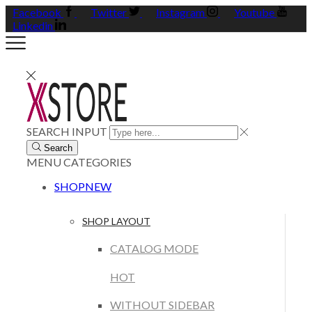
Facebook
Twitter
Instagram
Youtube
Linkedin
SEARCH INPUT
Search
MENU
CATEGORIES
SHOP
NEW
SHOP LAYOUT
CATALOG MODE
HOT
WITHOUT SIDEBAR