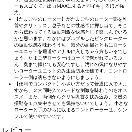
ーもスゴくて、出力MAXにすると即イキするほど強
力。
【たまご型のローター】がたまご型のローター部を乳
首やクリトリス、息子などの性感帯に押し当て、そこ
から伝わってくる振動刺激を快感として楽しんでいる
かと思います。なかにはブルブルしたピンクローター
の振動快感を味わううち、気分の高揚とともにロータ
ーユニットを通道やアナルに入しちゃう方もいるでし
ょう。たまご型ローターはコードで繋がれているぶ
ん、奥まで挿れても安心ですし。汚れの気になりやす
いローターユニットのみ生活防水仕様です。コントロ
ーラー側は濡らさないようにしましょう。
【便利でコンパクト】小さい方だって普通に入できま
すから、２穴同時入でハードな刺激を味わうのもオス
スメ。また、両側からクリや乳首を挟み込み、２機の
振動を１点集中させても気持ちいいでしょう。 小さな
ローターと手のひらに収まるコントローラーは、シン
プルで使いやすいです。
レビュー