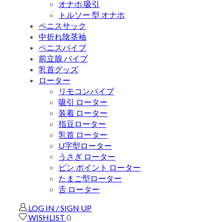
オナホ 吸引
トルソー 型 オナホ
ペニスサック
中折れ陰茎袖
ペニスバイブ
前立腺 バイブ
乳首グッズ
ローター
リモコンバイブ
吸引 ローター
装着 ローター
指豆ローター
乳首 ローター
U字型ローター
うさぎ ローター
ピン ポイント ローター
たまご型ローター
舌 ローター
LOG IN / SIGN UP
WISHLIST
0