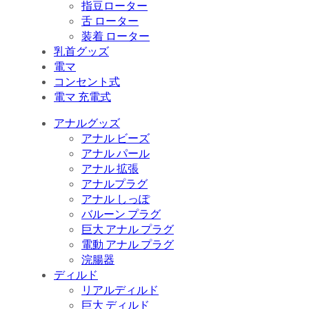
指豆ローター
舌 ローター
装着 ローター
乳首グッズ
電マ
コンセント式
電マ 充電式
アナルグッズ
アナル ビーズ
アナル パール
アナル 拡張
アナルプラグ
アナル しっぽ
バルーン プラグ
巨大 アナル プラグ
電動 アナル プラグ
浣腸器
ディルド
リアルディルド
巨大 ディルド