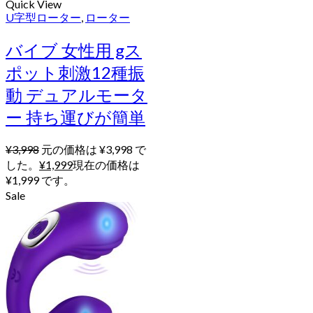
Quick View
U字型ローター
,
ローター
バイブ 女性用 gス
ポット刺激12種振
動 デュアルモータ
ー 持ち運びが簡単
¥
3,998
元の価格は ¥3,998 で
した。
¥
1,999
現在の価格は
¥1,999 です。
Sale