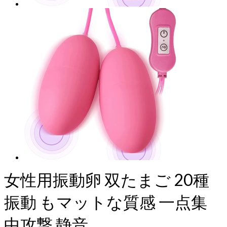
女性用振動卵 双たまご 20種
振動 もマットな質感 一点集
中攻撃 静音