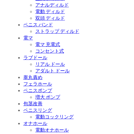
アナルディルド
電動 ディルド
双頭 ディルド
ペニス バンド
ストラップ ディルド
電マ
電マ 充電式
コンセント式
ラブドール
リアル ドール
アダルト ドール
睾丸責め
フェラホール
ペニスポンプ
増大 ポンプ
包茎改善
ペニスリング
電動コックリング
オナホール
電動オナホール