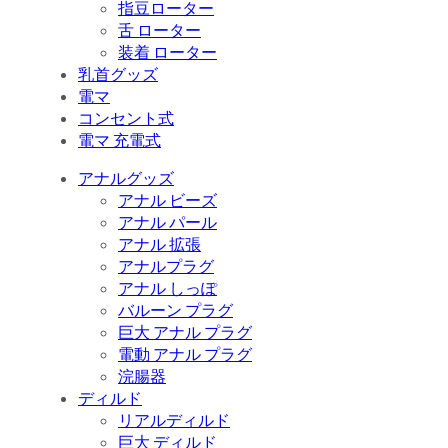
指豆ローター
舌 ローター
装着 ローター
乳首グッズ
電マ
コンセント式
電マ 充電式
アナルグッズ
アナル ビーズ
アナル パール
アナル 拡張
アナルプラグ
アナル しっぽ
バルーン プラグ
巨大 アナル プラグ
電動 アナル プラグ
浣腸器
ディルド
リアルディルド
巨大 ディルド