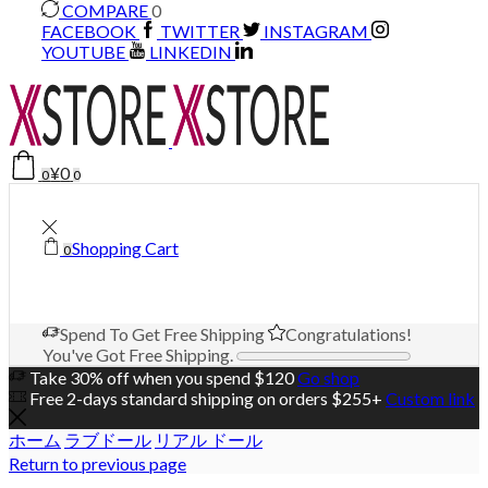
COMPARE
0
FACEBOOK
TWITTER
INSTAGRAM
YOUTUBE
LINKEDIN
¥
0
0
0
Shopping Cart
0
Spend
To Get Free Shipping
Congratulations!
You've Got Free Shipping.
Take 30% off when you spend $120
Go shop
Free 2-days standard shipping on orders $255+
Custom link
ホーム
ラブドール
リアル ドール
Return to previous page