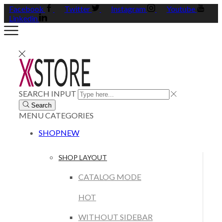
Facebook
Twitter
Instagram
Youtube
Linkedin
SEARCH INPUT
Search
MENU
CATEGORIES
SHOP
NEW
SHOP LAYOUT
CATALOG MODE
HOT
WITHOUT SIDEBAR