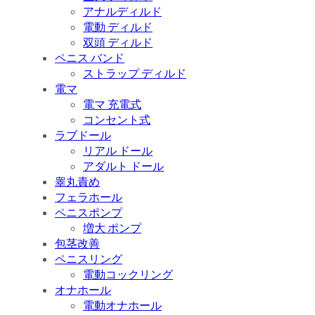
アナルディルド
電動 ディルド
双頭 ディルド
ペニス バンド
ストラップ ディルド
電マ
電マ 充電式
コンセント式
ラブドール
リアル ドール
アダルト ドール
睾丸責め
フェラホール
ペニスポンプ
増大 ポンプ
包茎改善
ペニスリング
電動コックリング
オナホール
電動オナホール