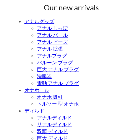
Our new arrivals
アナルグッズ
アナル しっぽ
アナル パール
アナル ビーズ
アナル 拡張
アナルプラグ
バルーン プラグ
巨大 アナル プラグ
浣腸器
電動 アナル プラグ
オナホール
オナホ 吸引
トルソー 型 オナホ
ディルド
アナルディルド
リアルディルド
双頭 ディルド
巨大 ディルド