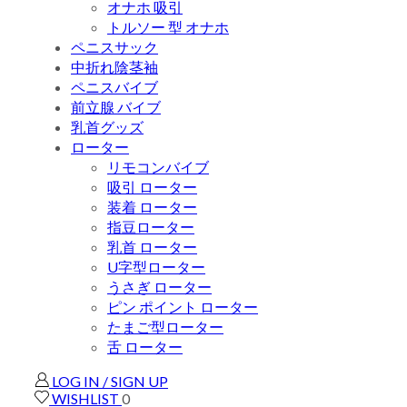
オナホ 吸引
トルソー 型 オナホ
ペニスサック
中折れ陰茎袖
ペニスバイブ
前立腺 バイブ
乳首グッズ
ローター
リモコンバイブ
吸引 ローター
装着 ローター
指豆ローター
乳首 ローター
U字型ローター
うさぎ ローター
ピン ポイント ローター
たまご型ローター
舌 ローター
LOG IN / SIGN UP
WISHLIST
0