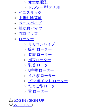
オナホ 吸引
トルソー 型 オナホ
ペニスサック
中折れ陰茎袖
ペニスバイブ
前立腺 バイブ
乳首グッズ
ローター
リモコンバイブ
吸引 ローター
装着 ローター
指豆ローター
乳首 ローター
U字型ローター
うさぎ ローター
ピン ポイント ローター
たまご型ローター
舌 ローター
LOG IN / SIGN UP
WISHLIST
0