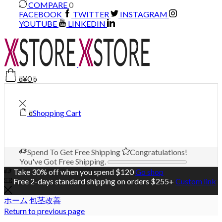
COMPARE
0
FACEBOOK
TWITTER
INSTAGRAM
YOUTUBE
LINKEDIN
¥
0
0
0
Shopping Cart
0
Spend
To Get Free Shipping
Congratulations!
You've Got Free Shipping.
Take 30% off when you spend $120
Go shop
Free 2-days standard shipping on orders $255+
Custom link
ホーム
包茎改善
Return to previous page