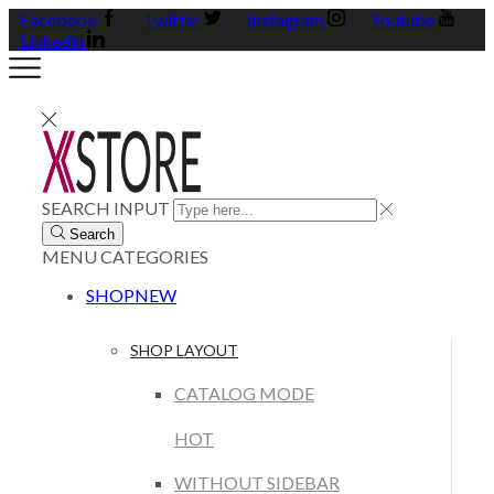
Facebook
Twitter
Instagram
Youtube
Linkedin
SEARCH INPUT
Search
MENU
CATEGORIES
SHOP
NEW
SHOP LAYOUT
CATALOG MODE
HOT
WITHOUT SIDEBAR