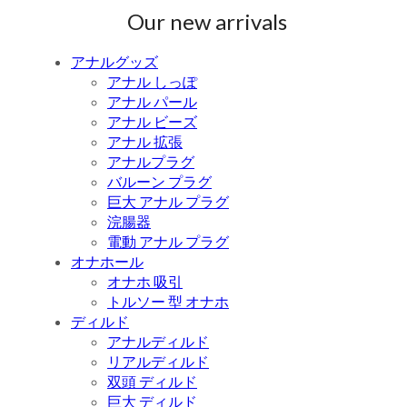
Our new arrivals
アナルグッズ
アナル しっぽ
アナル パール
アナル ビーズ
アナル 拡張
アナルプラグ
バルーン プラグ
巨大 アナル プラグ
浣腸器
電動 アナル プラグ
オナホール
オナホ 吸引
トルソー 型 オナホ
ディルド
アナルディルド
リアルディルド
双頭 ディルド
巨大 ディルド