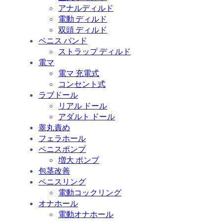
アナルディルド
電動 ディルド
双頭 ディルド
ペニス バンド
ストラップ ディルド
電マ
電マ 充電式
コンセント式
ラブドール
リアル ドール
アダルト ドール
睾丸責め
フェラホール
ペニスポンプ
増大 ポンプ
包茎改善
ペニスリング
電動コックリング
オナホール
電動オナホール