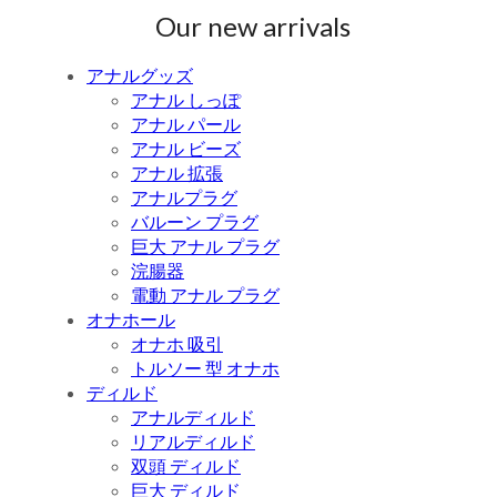
Our new arrivals
アナルグッズ
アナル しっぽ
アナル パール
アナル ビーズ
アナル 拡張
アナルプラグ
バルーン プラグ
巨大 アナル プラグ
浣腸器
電動 アナル プラグ
オナホール
オナホ 吸引
トルソー 型 オナホ
ディルド
アナルディルド
リアルディルド
双頭 ディルド
巨大 ディルド