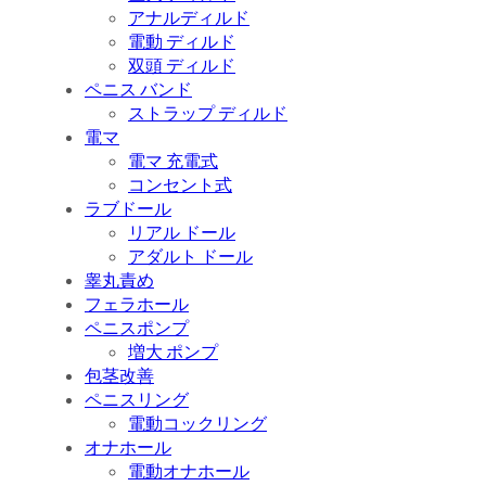
アナルディルド
電動 ディルド
双頭 ディルド
ペニス バンド
ストラップ ディルド
電マ
電マ 充電式
コンセント式
ラブドール
リアル ドール
アダルト ドール
睾丸責め
フェラホール
ペニスポンプ
増大 ポンプ
包茎改善
ペニスリング
電動コックリング
オナホール
電動オナホール