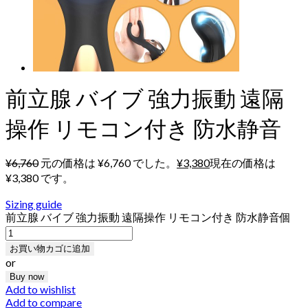
前立腺 バイブ 強力振動 遠隔
操作 リモコン付き 防水静音
¥
6,760
元の価格は ¥6,760 でした。
¥
3,380
現在の価格は
¥3,380 です。
Sizing guide
前立腺 バイブ 強力振動 遠隔操作 リモコン付き 防水静音個
お買い物カゴに追加
or
Buy now
Add to wishlist
Add to compare