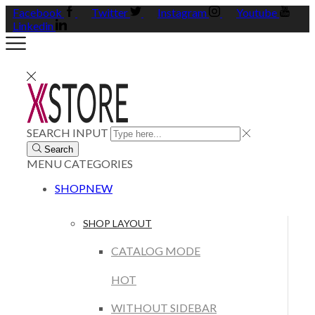
Facebook
Twitter
Instagram
Youtube
Linkedin
SEARCH INPUT
Search
MENU
CATEGORIES
SHOP
NEW
SHOP LAYOUT
CATALOG MODE
HOT
WITHOUT SIDEBAR