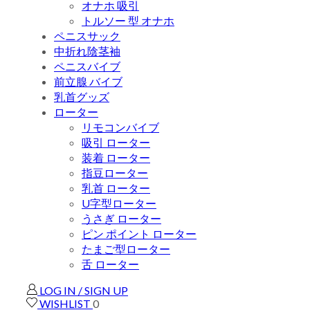
オナホ 吸引
トルソー 型 オナホ
ペニスサック
中折れ陰茎袖
ペニスバイブ
前立腺 バイブ
乳首グッズ
ローター
リモコンバイブ
吸引 ローター
装着 ローター
指豆ローター
乳首 ローター
U字型ローター
うさぎ ローター
ピン ポイント ローター
たまご型ローター
舌 ローター
LOG IN / SIGN UP
WISHLIST
0