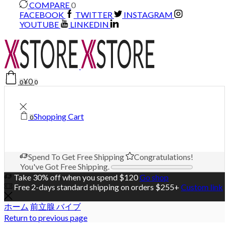
COMPARE
0
FACEBOOK
TWITTER
INSTAGRAM
YOUTUBE
LINKEDIN
¥
0
0
0
Shopping Cart
0
Spend
To Get Free Shipping
Congratulations!
You've Got Free Shipping.
Take 30% off when you spend $120
Go shop
Free 2-days standard shipping on orders $255+
Custom link
ホーム
前立腺 バイブ
Return to previous page