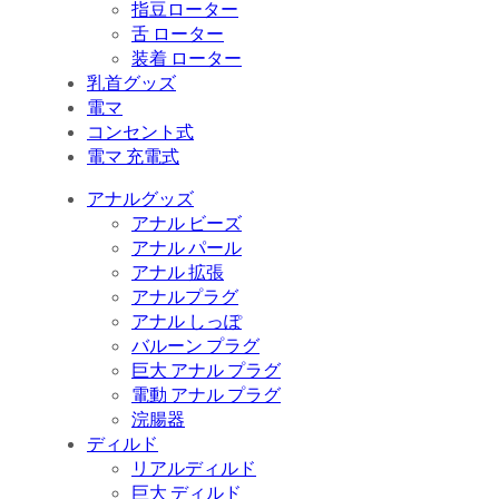
指豆ローター
舌 ローター
装着 ローター
乳首グッズ
電マ
コンセント式
電マ 充電式
アナルグッズ
アナル ビーズ
アナル パール
アナル 拡張
アナルプラグ
アナル しっぽ
バルーン プラグ
巨大 アナル プラグ
電動 アナル プラグ
浣腸器
ディルド
リアルディルド
巨大 ディルド