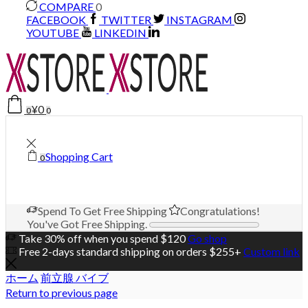
COMPARE
0
FACEBOOK
TWITTER
INSTAGRAM
YOUTUBE
LINKEDIN
¥
0
0
0
Shopping Cart
0
Spend
To Get Free Shipping
Congratulations!
You've Got Free Shipping.
Take 30% off when you spend $120
Go shop
Free 2-days standard shipping on orders $255+
Custom link
ホーム
前立腺 バイブ
Return to previous page