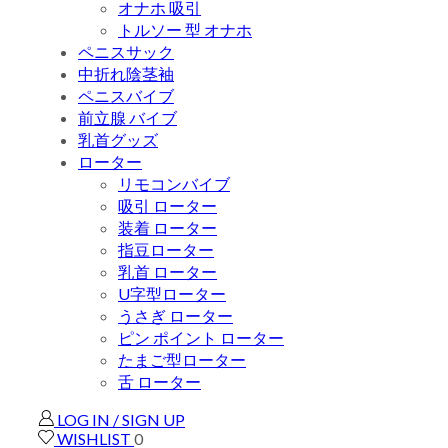
オナホ 吸引
トルソー 型 オナホ
ペニスサック
中折れ陰茎袖
ペニスバイブ
前立腺 バイブ
乳首グッズ
ローター
リモコンバイブ
吸引 ローター
装着 ローター
指豆ローター
乳首 ローター
U字型ローター
うさぎ ローター
ピン ポイント ローター
たまご型ローター
舌 ローター
LOG IN / SIGN UP
WISHLIST
0