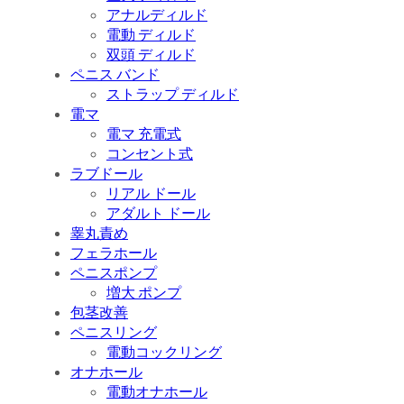
アナルディルド
電動 ディルド
双頭 ディルド
ペニス バンド
ストラップ ディルド
電マ
電マ 充電式
コンセント式
ラブドール
リアル ドール
アダルト ドール
睾丸責め
フェラホール
ペニスポンプ
増大 ポンプ
包茎改善
ペニスリング
電動コックリング
オナホール
電動オナホール