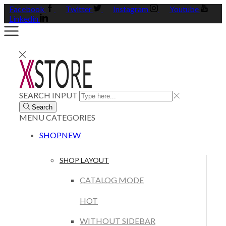
Facebook
Twitter
Instagram
Youtube
Linkedin
SEARCH INPUT
Search
MENU
CATEGORIES
SHOP
NEW
SHOP LAYOUT
CATALOG MODE
HOT
WITHOUT SIDEBAR