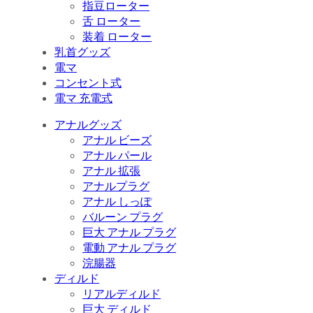
指豆ローター
舌 ローター
装着 ローター
乳首グッズ
電マ
コンセント式
電マ 充電式
アナルグッズ
アナル ビーズ
アナル パール
アナル 拡張
アナルプラグ
アナル しっぽ
バルーン プラグ
巨大 アナル プラグ
電動 アナル プラグ
浣腸器
ディルド
リアルディルド
巨大 ディルド