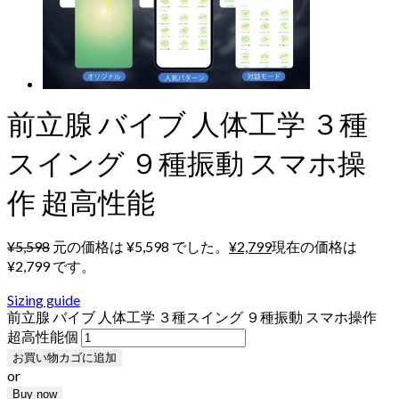
前立腺 バイブ 人体工学 ３種
スイング ９種振動 スマホ操
作 超高性能
¥
5,598
元の価格は ¥5,598 でした。
¥
2,799
現在の価格は
¥2,799 です。
Sizing guide
前立腺 バイブ 人体工学 ３種スイング ９種振動 スマホ操作
超高性能個
お買い物カゴに追加
or
Buy now