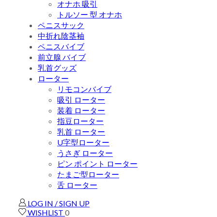
オナホ 吸引
トルソー 型 オナホ
ペニスサック
中折れ陰茎袖
ペニスバイブ
前立腺 バイブ
乳首グッズ
ローター
リモコンバイブ
吸引 ローター
装着 ローター
指豆ローター
乳首 ローター
U字型ローター
うさぎ ローター
ピン ポイント ローター
たまご型ローター
舌 ローター
LOG IN / SIGN UP
WISHLIST
0