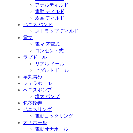
アナルディルド
電動 ディルド
双頭 ディルド
ペニス バンド
ストラップ ディルド
電マ
電マ 充電式
コンセント式
ラブドール
リアル ドール
アダルト ドール
睾丸責め
フェラホール
ペニスポンプ
増大 ポンプ
包茎改善
ペニスリング
電動コックリング
オナホール
電動オナホール