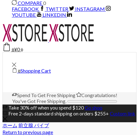
COMPARE
0
FACEBOOK
TWITTER
INSTAGRAM
YOUTUBE
LINKEDIN
¥
0
0
0
Shopping Cart
0
Spend
To Get Free Shipping
Congratulations!
You've Got Free Shipping.
Take 30% off when you spend $120
Go shop
Free 2-days standard shipping on orders $255+
Custom link
ホーム
前立腺 バイブ
Return to previous page