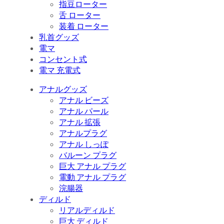
指豆ローター
舌 ローター
装着 ローター
乳首グッズ
電マ
コンセント式
電マ 充電式
アナルグッズ
アナル ビーズ
アナル パール
アナル 拡張
アナルプラグ
アナル しっぽ
バルーン プラグ
巨大 アナル プラグ
電動 アナル プラグ
浣腸器
ディルド
リアルディルド
巨大 ディルド