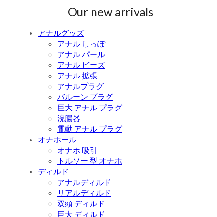
Our new arrivals
アナルグッズ
アナル しっぽ
アナル パール
アナル ビーズ
アナル 拡張
アナルプラグ
バルーン プラグ
巨大 アナル プラグ
浣腸器
電動 アナル プラグ
オナホール
オナホ 吸引
トルソー 型 オナホ
ディルド
アナルディルド
リアルディルド
双頭 ディルド
巨大 ディルド