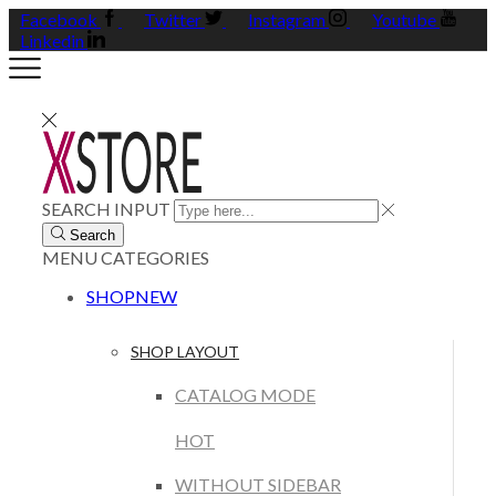
Facebook
Twitter
Instagram
Youtube
Linkedin
SEARCH INPUT
Search
MENU
CATEGORIES
SHOP
NEW
SHOP LAYOUT
CATALOG MODE
HOT
WITHOUT SIDEBAR