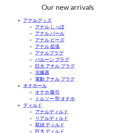
Our new arrivals
アナルグッズ
アナル しっぽ
アナル パール
アナル ビーズ
アナル 拡張
アナルプラグ
バルーン プラグ
巨大 アナル プラグ
浣腸器
電動 アナル プラグ
オナホール
オナホ 吸引
トルソー 型 オナホ
ディルド
アナルディルド
リアルディルド
双頭 ディルド
巨大 ディルド