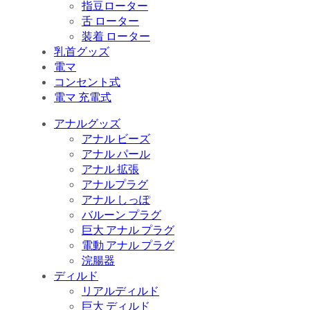
指豆ローター
舌 ローター
装着 ローター
乳首グッズ
電マ
コンセント式
電マ 充電式
アナルグッズ
アナル ビーズ
アナル パール
アナル 拡張
アナルプラグ
アナル しっぽ
バルーン プラグ
巨大 アナル プラグ
電動 アナル プラグ
浣腸器
ディルド
リアルディルド
巨大 ディルド