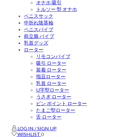
オナホ 吸引
トルソー 型 オナホ
ペニスサック
中折れ陰茎袖
ペニスバイブ
前立腺 バイブ
乳首グッズ
ローター
リモコンバイブ
吸引 ローター
装着 ローター
指豆ローター
乳首 ローター
U字型ローター
うさぎ ローター
ピン ポイント ローター
たまご型ローター
舌 ローター
LOG IN / SIGN UP
WISHLIST
0