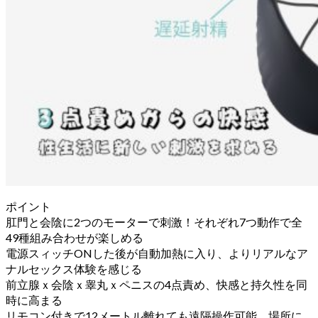
ポイント
肛門と会陰に2つのモーターで刺激！それぞれ7つ動作で全
49種組み合わせが楽しめる
電源スィッチONした後が自動加熱に入り、よりリアルなア
ナルセックス体験を感じる
前立腺ｘ会陰ｘ睾丸ｘペニスの4点責め、快感と持久性を同
時に高まる
リモコン付きで12メートル離れても遠隔操作可能、場所に