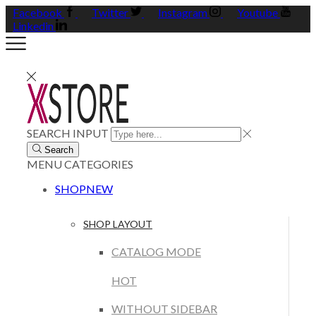
Facebook
Twitter
Instagram
Youtube
Linkedin
SEARCH INPUT
Search
MENU
CATEGORIES
SHOP
NEW
SHOP LAYOUT
CATALOG MODE
HOT
WITHOUT SIDEBAR