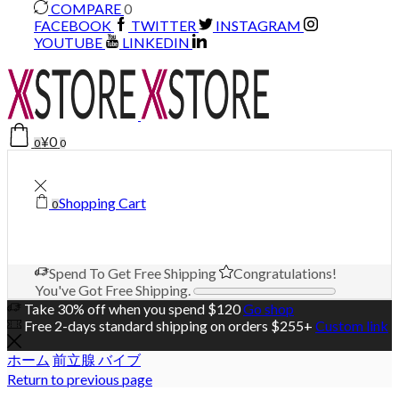
COMPARE
0
FACEBOOK
TWITTER
INSTAGRAM
YOUTUBE
LINKEDIN
¥
0
0
0
Shopping Cart
0
Spend
To Get Free Shipping
Congratulations!
You've Got Free Shipping.
Take 30% off when you spend $120
Go shop
Free 2-days standard shipping on orders $255+
Custom link
ホーム
前立腺 バイブ
Return to previous page