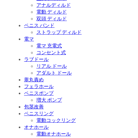
アナルディルド
電動 ディルド
双頭 ディルド
ペニス バンド
ストラップ ディルド
電マ
電マ 充電式
コンセント式
ラブドール
リアル ドール
アダルト ドール
睾丸責め
フェラホール
ペニスポンプ
増大 ポンプ
包茎改善
ペニスリング
電動コックリング
オナホール
電動オナホール