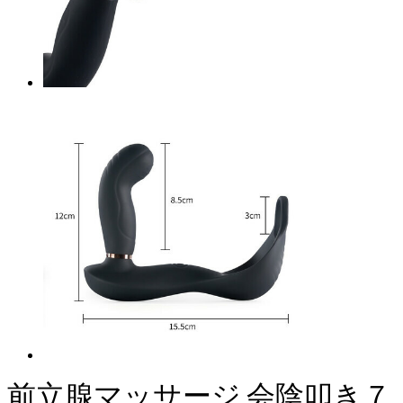
前立腺マッサージ 会陰叩き７