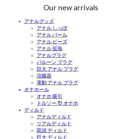
Our new arrivals
アナルグッズ
アナル しっぽ
アナル パール
アナル ビーズ
アナル 拡張
アナルプラグ
バルーン プラグ
巨大 アナル プラグ
浣腸器
電動 アナル プラグ
オナホール
オナホ 吸引
トルソー 型 オナホ
ディルド
アナルディルド
リアルディルド
双頭 ディルド
巨大 ディルド