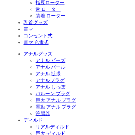
指豆ローター
舌 ローター
装着 ローター
乳首グッズ
電マ
コンセント式
電マ 充電式
アナルグッズ
アナル ビーズ
アナル パール
アナル 拡張
アナルプラグ
アナル しっぽ
バルーン プラグ
巨大 アナル プラグ
電動 アナル プラグ
浣腸器
ディルド
リアルディルド
巨大 ディルド