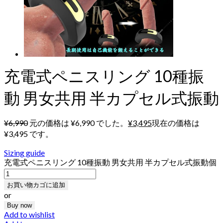
充電式ペニスリング 10種振
動 男女共用 半カプセル式振動
¥
6,990
元の価格は ¥6,990 でした。
¥
3,495
現在の価格は
¥3,495 です。
Sizing guide
充電式ペニスリング 10種振動 男女共用 半カプセル式振動個
お買い物カゴに追加
or
Buy now
Add to wishlist