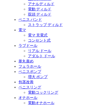
アナルディルド
電動 ディルド
双頭 ディルド
ペニス バンド
ストラップ ディルド
電マ
電マ 充電式
コンセント式
ラブドール
リアル ドール
アダルト ドール
睾丸責め
フェラホール
ペニスポンプ
増大 ポンプ
包茎改善
ペニスリング
電動コックリング
オナホール
電動オナホール