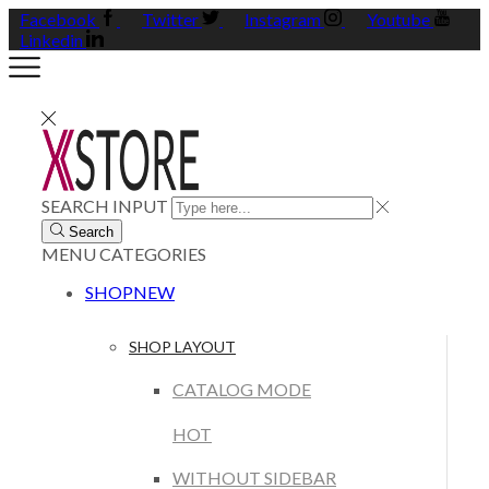
Facebook
Twitter
Instagram
Youtube
Linkedin
SEARCH INPUT
Search
MENU
CATEGORIES
SHOP
NEW
SHOP LAYOUT
CATALOG MODE
HOT
WITHOUT SIDEBAR