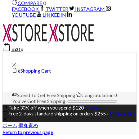
COMPARE
0
FACEBOOK
TWITTER
INSTAGRAM
YOUTUBE
LINKEDIN
¥
0
0
0
Shopping Cart
0
Spend
To Get Free Shipping
Congratulations!
You've Got Free Shipping.
Take 30% off when you spend $120
Go shop
Free 2-days standard shipping on orders $255+
Custom link
ホーム
睾丸責め
Return to previous page