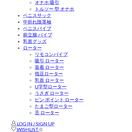
オナホ 吸引
トルソー 型 オナホ
ペニスサック
中折れ陰茎袖
ペニスバイブ
前立腺 バイブ
乳首グッズ
ローター
リモコンバイブ
吸引 ローター
装着 ローター
指豆ローター
乳首 ローター
U字型ローター
うさぎ ローター
ピン ポイント ローター
たまご型ローター
舌 ローター
LOG IN / SIGN UP
WISHLIST
0