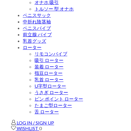
オナホ 吸引
トルソー 型 オナホ
ペニスサック
中折れ陰茎袖
ペニスバイブ
前立腺 バイブ
乳首グッズ
ローター
リモコンバイブ
吸引 ローター
装着 ローター
指豆ローター
乳首 ローター
U字型ローター
うさぎ ローター
ピン ポイント ローター
たまご型ローター
舌 ローター
LOG IN / SIGN UP
WISHLIST
0