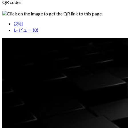
QR codes
Click on the image to get the QR link to this page.
説明
レビュー (0)