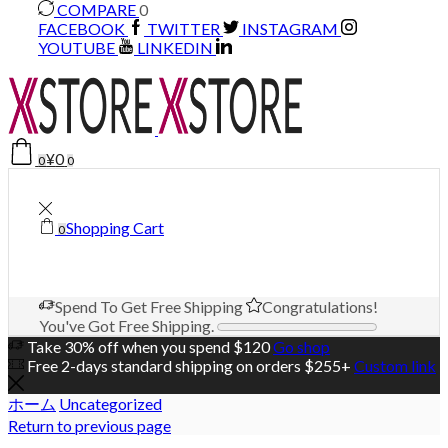
COMPARE
0
FACEBOOK
TWITTER
INSTAGRAM
YOUTUBE
LINKEDIN
¥
0
0
0
Shopping Cart
0
Spend
To Get Free Shipping
Congratulations!
You've Got Free Shipping.
Take 30% off when you spend $120
Go shop
Free 2-days standard shipping on orders $255+
Custom link
ホーム
Uncategorized
Return to previous page