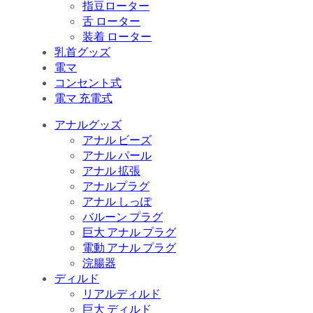
指豆ローター
舌 ローター
装着 ローター
乳首グッズ
電マ
コンセント式
電マ 充電式
アナルグッズ
アナル ビーズ
アナル パール
アナル 拡張
アナルプラグ
アナル しっぽ
バルーン プラグ
巨大 アナル プラグ
電動 アナル プラグ
浣腸器
ディルド
リアルディルド
巨大 ディルド