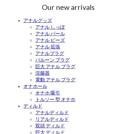
Our new arrivals
アナルグッズ
アナル しっぽ
アナル パール
アナル ビーズ
アナル 拡張
アナルプラグ
バルーン プラグ
巨大 アナル プラグ
浣腸器
電動 アナル プラグ
オナホール
オナホ 吸引
トルソー 型 オナホ
ディルド
アナルディルド
リアルディルド
双頭 ディルド
巨大 ディルド