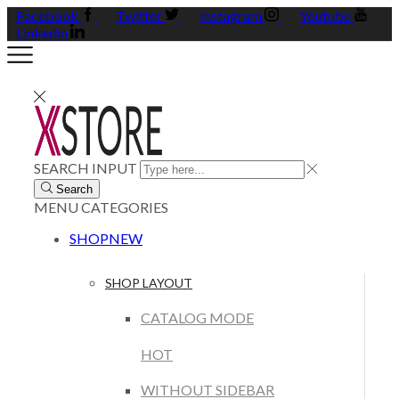
Facebook
Twitter
Instagram
Youtube
Linkedin
SEARCH INPUT
Search
MENU
CATEGORIES
SHOP
NEW
SHOP LAYOUT
CATALOG MODE
HOT
WITHOUT SIDEBAR