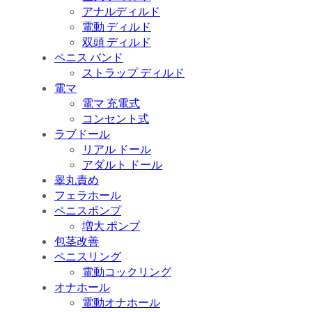
アナルディルド
電動 ディルド
双頭 ディルド
ペニス バンド
ストラップ ディルド
電マ
電マ 充電式
コンセント式
ラブドール
リアル ドール
アダルト ドール
睾丸責め
フェラホール
ペニスポンプ
増大 ポンプ
包茎改善
ペニスリング
電動コックリング
オナホール
電動オナホール