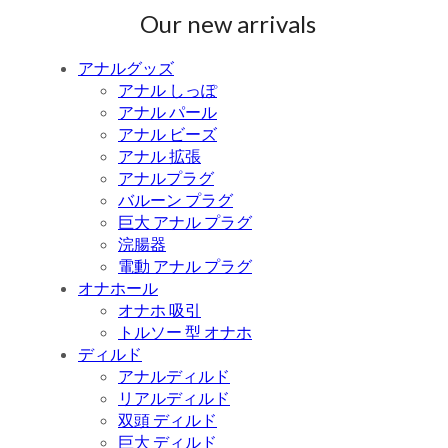
Our new arrivals
アナルグッズ
アナル しっぽ
アナル パール
アナル ビーズ
アナル 拡張
アナルプラグ
バルーン プラグ
巨大 アナル プラグ
浣腸器
電動 アナル プラグ
オナホール
オナホ 吸引
トルソー 型 オナホ
ディルド
アナルディルド
リアルディルド
双頭 ディルド
巨大 ディルド