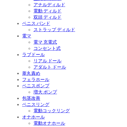
アナルディルド
電動 ディルド
双頭 ディルド
ペニス バンド
ストラップ ディルド
電マ
電マ 充電式
コンセント式
ラブドール
リアル ドール
アダルト ドール
睾丸責め
フェラホール
ペニスポンプ
増大 ポンプ
包茎改善
ペニスリング
電動コックリング
オナホール
電動オナホール