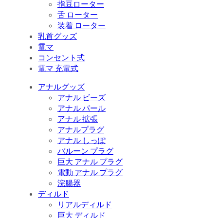
指豆ローター
舌 ローター
装着 ローター
乳首グッズ
電マ
コンセント式
電マ 充電式
アナルグッズ
アナル ビーズ
アナル パール
アナル 拡張
アナルプラグ
アナル しっぽ
バルーン プラグ
巨大 アナル プラグ
電動 アナル プラグ
浣腸器
ディルド
リアルディルド
巨大 ディルド