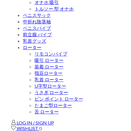
オナホ 吸引
トルソー 型 オナホ
ペニスサック
中折れ陰茎袖
ペニスバイブ
前立腺 バイブ
乳首グッズ
ローター
リモコンバイブ
吸引 ローター
装着 ローター
指豆ローター
乳首 ローター
U字型ローター
うさぎ ローター
ピン ポイント ローター
たまご型ローター
舌 ローター
LOG IN / SIGN UP
WISHLIST
0