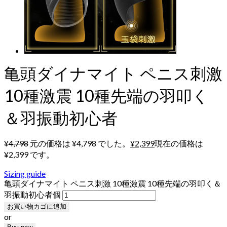
亀頭ダイナマイト ペニス刺激
10種激震 10種先端の羽叩く
＆羽振動初心者
¥
4,798
元の価格は ¥4,798 でした。
¥
2,399
現在の価格は
¥2,399 です。
Sizing guide
亀頭ダイナマイト ペニス刺激 10種激震 10種先端の羽叩く＆
羽振動初心者個
お買い物カゴに追加
or