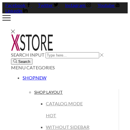
Facebook
Twitter
Instagram
Youtube
Linkedin
SEARCH INPUT
Search
MENU
CATEGORIES
SHOP
NEW
SHOP LAYOUT
CATALOG MODE
HOT
WITHOUT SIDEBAR