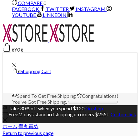
COMPARE
0
FACEBOOK
TWITTER
INSTAGRAM
YOUTUBE
LINKEDIN
¥
0
0
0
Shopping Cart
0
Spend
To Get Free Shipping
Congratulations!
You've Got Free Shipping.
Take 30% off when you spend $120
Go shop
Free 2-days standard shipping on orders $255+
Custom link
ホーム
睾丸責め
Return to previous page