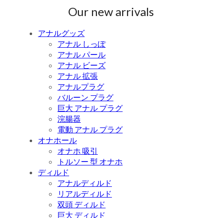
Our new arrivals
アナルグッズ
アナル しっぽ
アナル パール
アナル ビーズ
アナル 拡張
アナルプラグ
バルーン プラグ
巨大 アナル プラグ
浣腸器
電動 アナル プラグ
オナホール
オナホ 吸引
トルソー 型 オナホ
ディルド
アナルディルド
リアルディルド
双頭 ディルド
巨大 ディルド