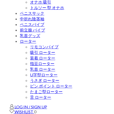
オナホ 吸引
トルソー 型 オナホ
ペニスサック
中折れ陰茎袖
ペニスバイブ
前立腺 バイブ
乳首グッズ
ローター
リモコンバイブ
吸引 ローター
装着 ローター
指豆ローター
乳首 ローター
U字型ローター
うさぎ ローター
ピン ポイント ローター
たまご型ローター
舌 ローター
LOG IN / SIGN UP
WISHLIST
0