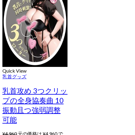
Quick View
乳首グッズ
乳首攻め 3つクリッ
プの全身協奏曲 10
振動且つ強弱調整
可能
¥
4,960
元の価格は ¥4,960 で