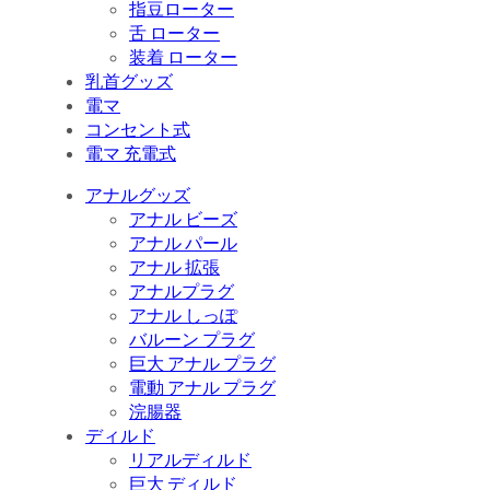
指豆ローター
舌 ローター
装着 ローター
乳首グッズ
電マ
コンセント式
電マ 充電式
アナルグッズ
アナル ビーズ
アナル パール
アナル 拡張
アナルプラグ
アナル しっぽ
バルーン プラグ
巨大 アナル プラグ
電動 アナル プラグ
浣腸器
ディルド
リアルディルド
巨大 ディルド