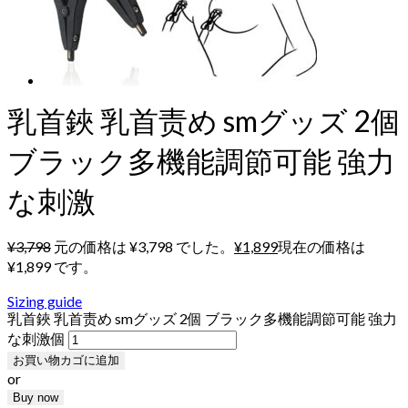
乳首鋏 乳首责め smグッズ 2個
ブラック多機能調節可能 強力
な刺激
¥
3,798
元の価格は ¥3,798 でした。
¥
1,899
現在の価格は
¥1,899 です。
Sizing guide
乳首鋏 乳首责め smグッズ 2個 ブラック多機能調節可能 強力
な刺激個
お買い物カゴに追加
or
Buy now