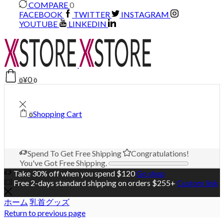
COMPARE
0
FACEBOOK
TWITTER
INSTAGRAM
YOUTUBE
LINKEDIN
¥
0
0
0
Shopping Cart
0
Spend
To Get Free Shipping
Congratulations!
You've Got Free Shipping.
Take 30% off when you spend $120
Go shop
Free 2-days standard shipping on orders $255+
Custom link
ホーム
乳首グッズ
Return to previous page