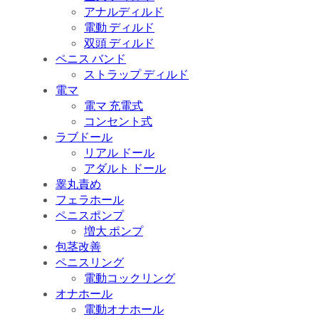
アナルディルド
電動 ディルド
双頭 ディルド
ペニス バンド
ストラップ ディルド
電マ
電マ 充電式
コンセント式
ラブドール
リアル ドール
アダルト ドール
睾丸責め
フェラホール
ペニスポンプ
増大 ポンプ
包茎改善
ペニスリング
電動コックリング
オナホール
電動オナホール