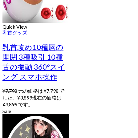
Quick View
乳首グッズ
乳首攻め10種唇の
開閉 3種吸引 10種
舌の振動 360°スイ
ング スマホ操作
¥
7,798
元の価格は ¥7,798 で
した。
¥
3,899
現在の価格は
¥3,899 です。
Sale