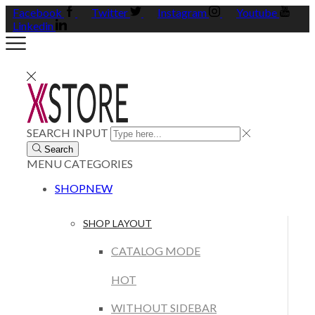
Facebook
Twitter
Instagram
Youtube
Linkedin
SEARCH INPUT
Search
MENU
CATEGORIES
SHOP
NEW
SHOP LAYOUT
CATALOG MODE
HOT
WITHOUT SIDEBAR