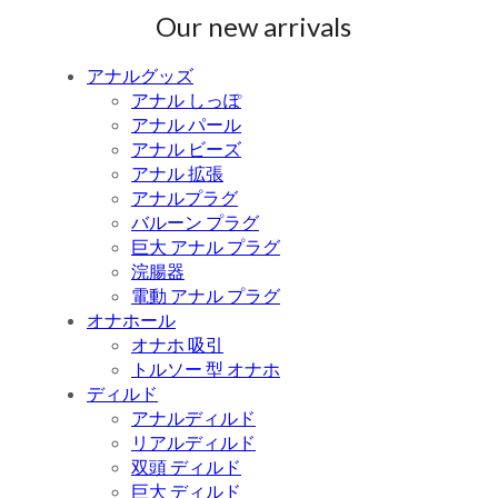
Our new arrivals
アナルグッズ
アナル しっぽ
アナル パール
アナル ビーズ
アナル 拡張
アナルプラグ
バルーン プラグ
巨大 アナル プラグ
浣腸器
電動 アナル プラグ
オナホール
オナホ 吸引
トルソー 型 オナホ
ディルド
アナルディルド
リアルディルド
双頭 ディルド
巨大 ディルド