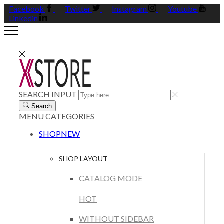
Facebook
Twitter
Instagram
Youtube
Linkedin
SEARCH INPUT
Search
MENU
CATEGORIES
SHOP
NEW
SHOP LAYOUT
CATALOG MODE
HOT
WITHOUT SIDEBAR