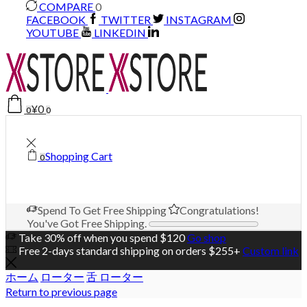
COMPARE
0
FACEBOOK
TWITTER
INSTAGRAM
YOUTUBE
LINKEDIN
¥
0
0
0
Shopping Cart
0
Spend
To Get Free Shipping
Congratulations!
You've Got Free Shipping.
Take 30% off when you spend $120
Go shop
Free 2-days standard shipping on orders $255+
Custom link
ホーム
ローター
舌 ローター
Return to previous page