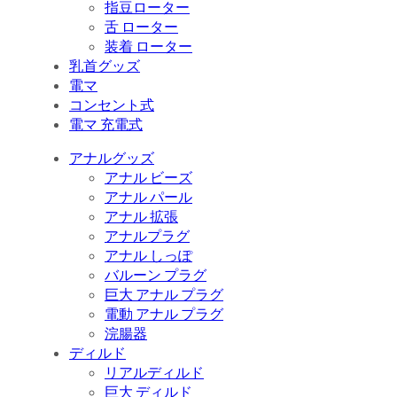
指豆ローター
舌 ローター
装着 ローター
乳首グッズ
電マ
コンセント式
電マ 充電式
アナルグッズ
アナル ビーズ
アナル パール
アナル 拡張
アナルプラグ
アナル しっぽ
バルーン プラグ
巨大 アナル プラグ
電動 アナル プラグ
浣腸器
ディルド
リアルディルド
巨大 ディルド