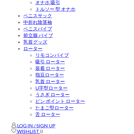
オナホ 吸引
トルソー 型 オナホ
ペニスサック
中折れ陰茎袖
ペニスバイブ
前立腺 バイブ
乳首グッズ
ローター
リモコンバイブ
吸引 ローター
装着 ローター
指豆ローター
乳首 ローター
U字型ローター
うさぎ ローター
ピン ポイント ローター
たまご型ローター
舌 ローター
LOG IN / SIGN UP
WISHLIST
0