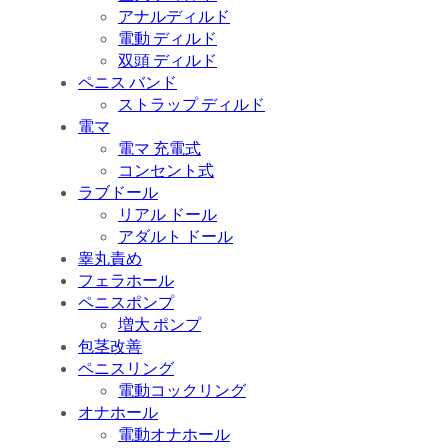
アナルディルド
電動 ディルド
双頭 ディルド
ペニス バンド
ストラップ ディルド
電マ
電マ 充電式
コンセント式
ラブドール
リアル ドール
アダルト ドール
睾丸責め
フェラホール
ペニスポンプ
増大 ポンプ
包茎改善
ペニスリング
電動コックリング
オナホール
電動オナホール