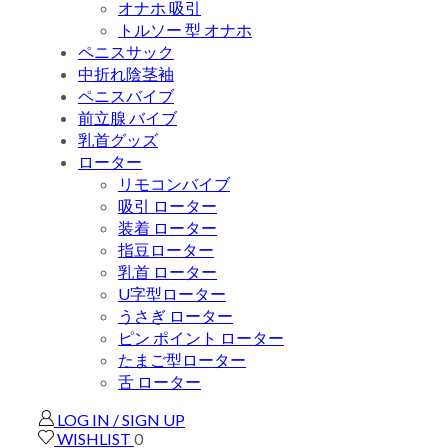
オナホ 吸引
トルソー 型 オナホ
ペニスサック
中折れ陰茎袖
ペニスバイブ
前立腺 バイブ
乳首グッズ
ローター
リモコンバイブ
吸引 ローター
装着 ローター
指豆ローター
乳首 ローター
U字型ローター
うさぎ ローター
ピン ポイント ローター
たまご型ローター
舌 ローター
LOG IN / SIGN UP
WISHLIST
0