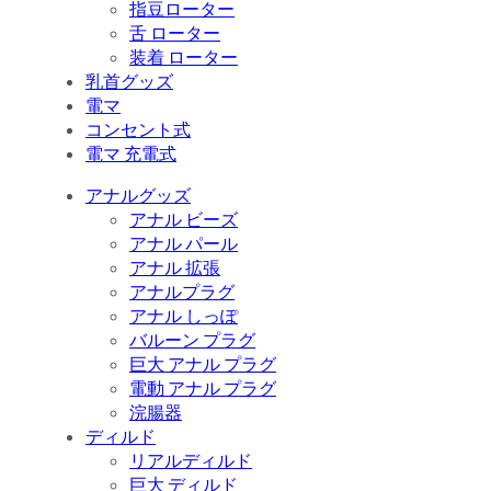
指豆ローター
舌 ローター
装着 ローター
乳首グッズ
電マ
コンセント式
電マ 充電式
アナルグッズ
アナル ビーズ
アナル パール
アナル 拡張
アナルプラグ
アナル しっぽ
バルーン プラグ
巨大 アナル プラグ
電動 アナル プラグ
浣腸器
ディルド
リアルディルド
巨大 ディルド