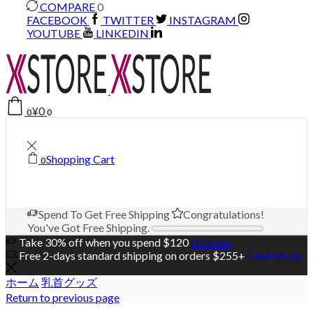
COMPARE
0
FACEBOOK
TWITTER
INSTAGRAM
YOUTUBE
LINKEDIN
¥
0
0
0
Shopping Cart
0
Spend
To Get Free Shipping
Congratulations!
You've Got Free Shipping.
Take 30% off when you spend $120
Go shop
Free 2-days standard shipping on orders $255+
Custom link
ホーム
乳首グッズ
Return to previous page