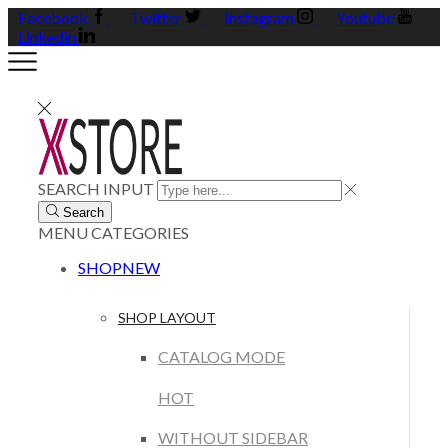
Facebook
Twitter
Instagram
Youtube
Linkedin
SEARCH INPUT
Search
MENU
CATEGORIES
SHOP
NEW
SHOP LAYOUT
CATALOG MODE
HOT
WITHOUT SIDEBAR