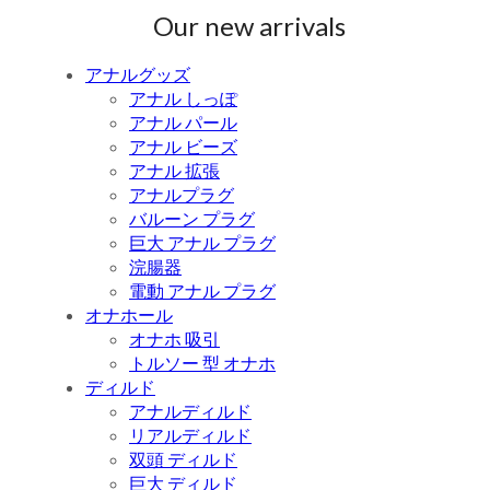
Our new arrivals
アナルグッズ
アナル しっぽ
アナル パール
アナル ビーズ
アナル 拡張
アナルプラグ
バルーン プラグ
巨大 アナル プラグ
浣腸器
電動 アナル プラグ
オナホール
オナホ 吸引
トルソー 型 オナホ
ディルド
アナルディルド
リアルディルド
双頭 ディルド
巨大 ディルド