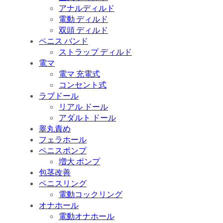
アナルディルド
電動 ディルド
双頭 ディルド
ペニス バンド
ストラップ ディルド
電マ
電マ 充電式
コンセント式
ラブドール
リアル ドール
アダルト ドール
睾丸責め
フェラホール
ペニスポンプ
増大 ポンプ
包茎改善
ペニスリング
電動コックリング
オナホール
電動オナホール