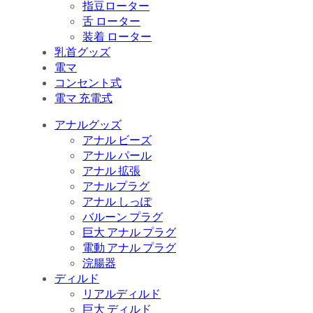
指豆ローター
舌 ローター
装着 ローター
乳首グッズ
電マ
コンセント式
電マ 充電式
アナルグッズ
アナル ビーズ
アナル パール
アナル 拡張
アナルプラグ
アナル しっぽ
バルーン プラグ
巨大 アナル プラグ
電動 アナル プラグ
浣腸器
ディルド
リアルディルド
巨大 ディルド