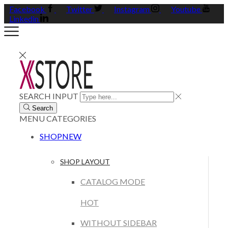
Facebook
Twitter
Instagram
Youtube
Linkedin
SEARCH INPUT
Search
MENU
CATEGORIES
SHOP
NEW
SHOP LAYOUT
CATALOG MODE
HOT
WITHOUT SIDEBAR