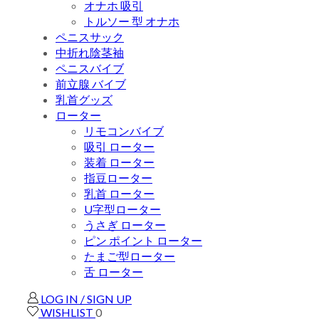
オナホ 吸引
トルソー 型 オナホ
ペニスサック
中折れ陰茎袖
ペニスバイブ
前立腺 バイブ
乳首グッズ
ローター
リモコンバイブ
吸引 ローター
装着 ローター
指豆ローター
乳首 ローター
U字型ローター
うさぎ ローター
ピン ポイント ローター
たまご型ローター
舌 ローター
LOG IN / SIGN UP
WISHLIST
0