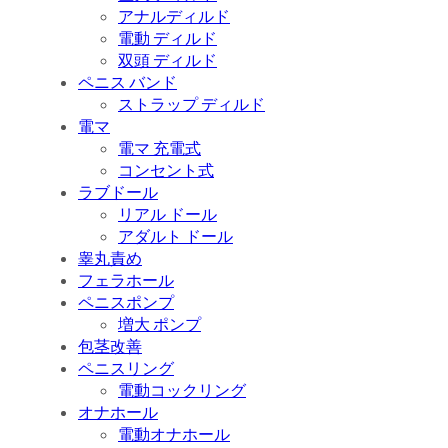
アナルディルド
電動 ディルド
双頭 ディルド
ペニス バンド
ストラップ ディルド
電マ
電マ 充電式
コンセント式
ラブドール
リアル ドール
アダルト ドール
睾丸責め
フェラホール
ペニスポンプ
増大 ポンプ
包茎改善
ペニスリング
電動コックリング
オナホール
電動オナホール