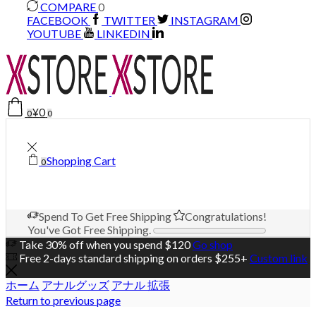
COMPARE
0
FACEBOOK
TWITTER
INSTAGRAM
YOUTUBE
LINKEDIN
¥
0
0
0
Shopping Cart
0
Spend
To Get Free Shipping
Congratulations!
You've Got Free Shipping.
Take 30% off when you spend $120
Go shop
Free 2-days standard shipping on orders $255+
Custom link
ホーム
アナルグッズ
アナル 拡張
Return to previous page