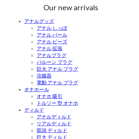
Our new arrivals
アナルグッズ
アナル しっぽ
アナル パール
アナル ビーズ
アナル 拡張
アナルプラグ
バルーン プラグ
巨大 アナル プラグ
浣腸器
電動 アナル プラグ
オナホール
オナホ 吸引
トルソー 型 オナホ
ディルド
アナルディルド
リアルディルド
双頭 ディルド
巨大 ディルド