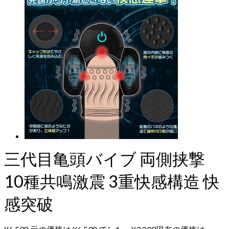
三代目亀頭バイブ 両側挟撃
10種共鳴激震 3重快感構造 快
感突破