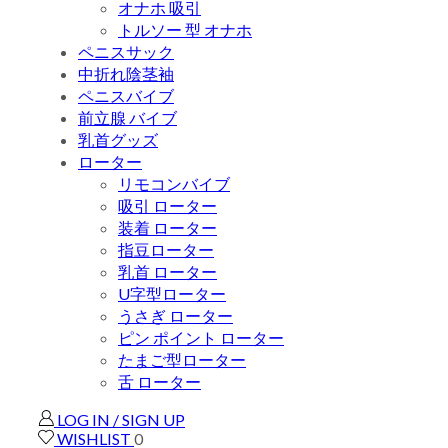
オナホ 吸引
トルソー 型 オナホ
ペニスサック
中折れ陰茎袖
ペニスバイブ
前立腺 バイブ
乳首グッズ
ローター
リモコンバイブ
吸引 ローター
装着 ローター
指豆ローター
乳首 ローター
U字型ローター
うさぎ ローター
ピン ポイント ローター
たまご型ローター
舌 ローター
LOG IN / SIGN UP
WISHLIST
0