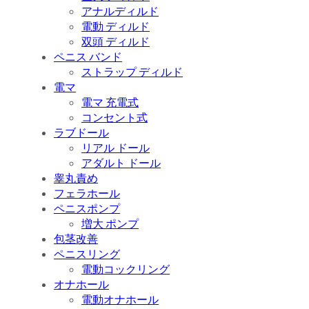
アナルディルド
電動 ディルド
双頭 ディルド
ペニス バンド
ストラップ ディルド
電マ
電マ 充電式
コンセント式
ラブドール
リアル ドール
アダルト ドール
睾丸責め
フェラホール
ペニスポンプ
増大 ポンプ
包茎改善
ペニスリング
電動コックリング
オナホール
電動オナホール