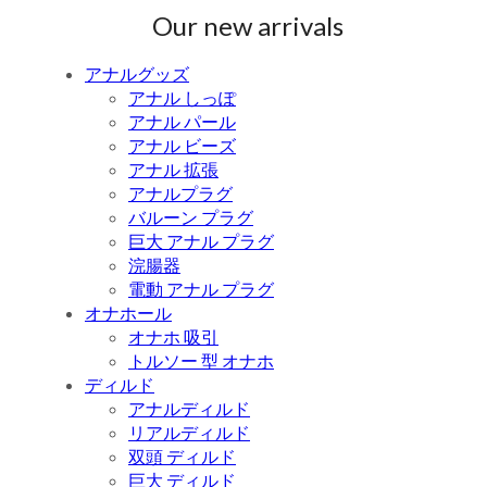
Our new arrivals
アナルグッズ
アナル しっぽ
アナル パール
アナル ビーズ
アナル 拡張
アナルプラグ
バルーン プラグ
巨大 アナル プラグ
浣腸器
電動 アナル プラグ
オナホール
オナホ 吸引
トルソー 型 オナホ
ディルド
アナルディルド
リアルディルド
双頭 ディルド
巨大 ディルド