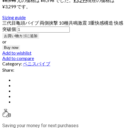
¥
6,598
元の価格は ¥6,598 でした。
¥
3,299
現在の価格は
¥3,299 です。
Sizing guide
三代目亀頭バイブ 両側挟撃 10種共鳴激震 3重快感構造 快感
突破個
お買い物カゴに追加
or
Buy now
Add to wishlist
Add to compare
Category:
ペニスバイブ
Share:
Saving your money for next purchases