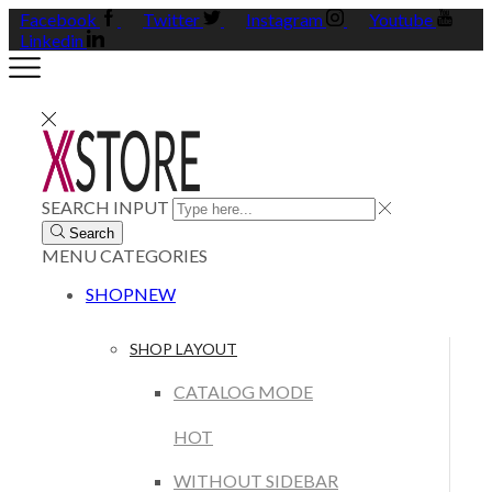
Facebook
Twitter
Instagram
Youtube
Linkedin
SEARCH INPUT
Search
MENU
CATEGORIES
SHOP
NEW
SHOP LAYOUT
CATALOG MODE
HOT
WITHOUT SIDEBAR