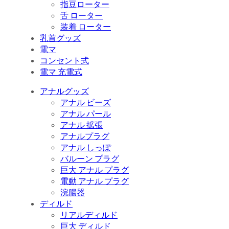
指豆ローター
舌 ローター
装着 ローター
乳首グッズ
電マ
コンセント式
電マ 充電式
アナルグッズ
アナル ビーズ
アナル パール
アナル 拡張
アナルプラグ
アナル しっぽ
バルーン プラグ
巨大 アナル プラグ
電動 アナル プラグ
浣腸器
ディルド
リアルディルド
巨大 ディルド