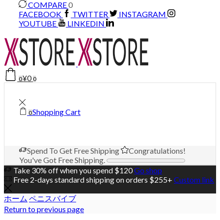
COMPARE
0
FACEBOOK
TWITTER
INSTAGRAM
YOUTUBE
LINKEDIN
¥
0
0
0
Shopping Cart
0
Spend
To Get Free Shipping
Congratulations!
You've Got Free Shipping.
Take 30% off when you spend $120
Go shop
Free 2-days standard shipping on orders $255+
Custom link
ホーム
ペニスバイブ
Return to previous page