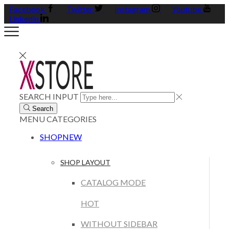
Facebook
Twitter
Instagram
Youtube
Linkedin
SEARCH INPUT
Search
MENU
CATEGORIES
SHOP
NEW
SHOP LAYOUT
CATALOG MODE
HOT
WITHOUT SIDEBAR