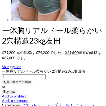
ー体胸リアルドール柔らかい
2穴構造23kg友田
¥
79,200
元の価格は ¥79,200 でした。
¥
39,600
現在の価格は
¥39,600 です。
Sizing guide
ー体胸リアルドール柔らかい 2穴構造23kg友田個
お買い物カゴに追加
or
Buy now
Add to wishlist
Add to compare
Categories:
アダルト ドール
,
ラブドール
,
リアル ドール