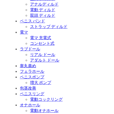
アナルディルド
電動 ディルド
双頭 ディルド
ペニス バンド
ストラップ ディルド
電マ
電マ 充電式
コンセント式
ラブドール
リアル ドール
アダルト ドール
睾丸責め
フェラホール
ペニスポンプ
増大 ポンプ
包茎改善
ペニスリング
電動コックリング
オナホール
電動オナホール