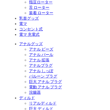
指豆ローター
舌 ローター
装着 ローター
乳首グッズ
電マ
コンセント式
電マ 充電式
アナルグッズ
アナル ビーズ
アナル パール
アナル 拡張
アナルプラグ
アナル しっぽ
バルーン プラグ
巨大 アナル プラグ
電動 アナル プラグ
浣腸器
ディルド
リアルディルド
巨大 ディルド