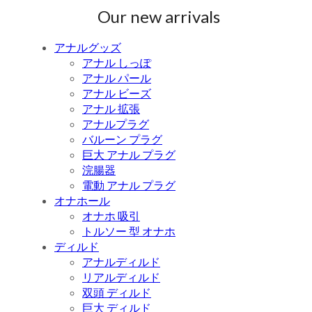
Our new arrivals
アナルグッズ
アナル しっぽ
アナル パール
アナル ビーズ
アナル 拡張
アナルプラグ
バルーン プラグ
巨大 アナル プラグ
浣腸器
電動 アナル プラグ
オナホール
オナホ 吸引
トルソー 型 オナホ
ディルド
アナルディルド
リアルディルド
双頭 ディルド
巨大 ディルド