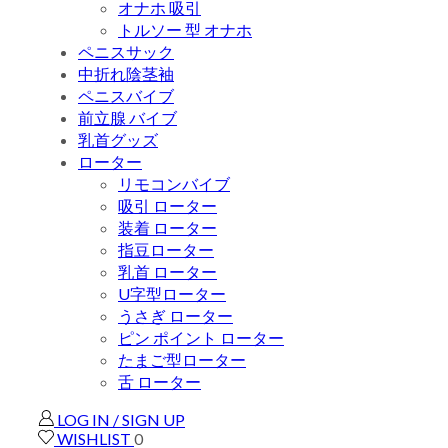
オナホ 吸引
トルソー 型 オナホ
ペニスサック
中折れ陰茎袖
ペニスバイブ
前立腺 バイブ
乳首グッズ
ローター
リモコンバイブ
吸引 ローター
装着 ローター
指豆ローター
乳首 ローター
U字型ローター
うさぎ ローター
ピン ポイント ローター
たまご型ローター
舌 ローター
LOG IN / SIGN UP
WISHLIST
0