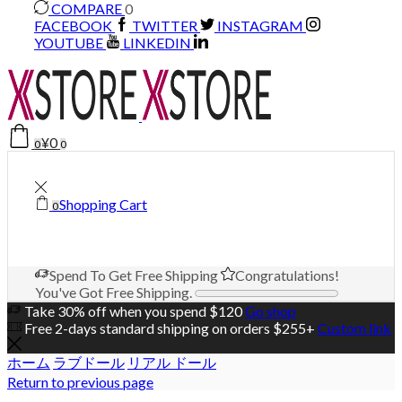
COMPARE
0
FACEBOOK
TWITTER
INSTAGRAM
YOUTUBE
LINKEDIN
¥
0
0
0
Shopping Cart
0
Spend
To Get Free Shipping
Congratulations!
You've Got Free Shipping.
Take 30% off when you spend $120
Go shop
Free 2-days standard shipping on orders $255+
Custom link
ホーム
ラブドール
リアル ドール
Return to previous page