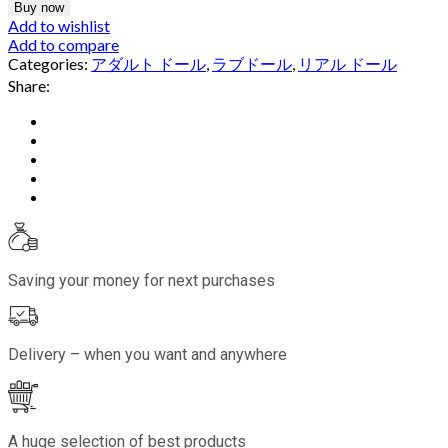
Buy now
Add to wishlist
Add to compare
Categories:
アダルト ドール
,
ラブドール
,
リアル ドール
Share:
Saving your money for next purchases
Delivery – when you want and anywhere
A huge selection of best products