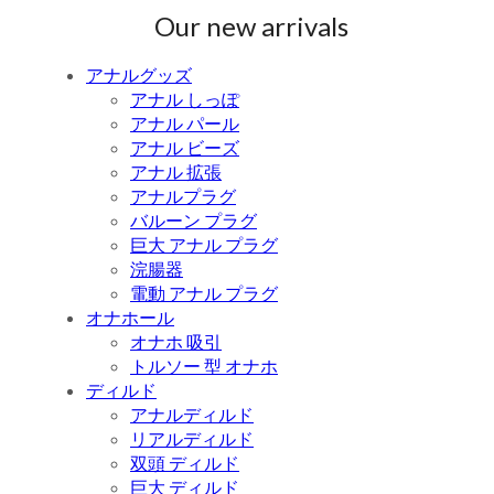
Our new arrivals
アナルグッズ
アナル しっぽ
アナル パール
アナル ビーズ
アナル 拡張
アナルプラグ
バルーン プラグ
巨大 アナル プラグ
浣腸器
電動 アナル プラグ
オナホール
オナホ 吸引
トルソー 型 オナホ
ディルド
アナルディルド
リアルディルド
双頭 ディルド
巨大 ディルド