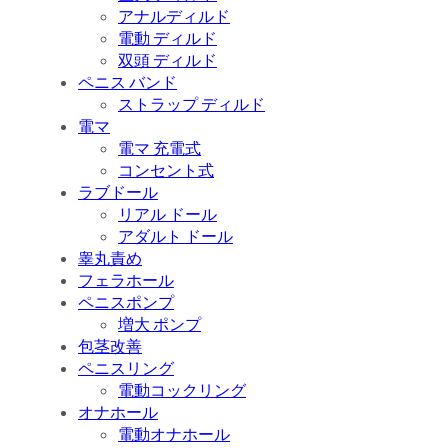
アナルディルド
電動 ディルド
双頭 ディルド
ペニス バンド
ストラップ ディルド
電マ
電マ 充電式
コンセント式
ラブドール
リアル ドール
アダルト ドール
睾丸責め
フェラホール
ペニスポンプ
増大 ポンプ
包茎改善
ペニスリング
電動コックリング
オナホール
電動オナホール