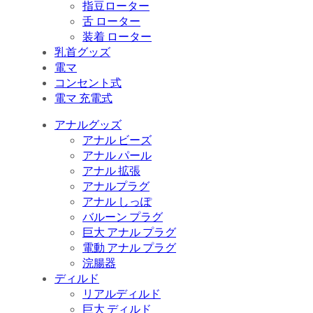
指豆ローター
舌 ローター
装着 ローター
乳首グッズ
電マ
コンセント式
電マ 充電式
アナルグッズ
アナル ビーズ
アナル パール
アナル 拡張
アナルプラグ
アナル しっぽ
バルーン プラグ
巨大 アナル プラグ
電動 アナル プラグ
浣腸器
ディルド
リアルディルド
巨大 ディルド