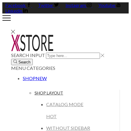
Facebook
Twitter
Instagram
Youtube
Linkedin
SEARCH INPUT
Search
MENU
CATEGORIES
SHOP
NEW
SHOP LAYOUT
CATALOG MODE
HOT
WITHOUT SIDEBAR