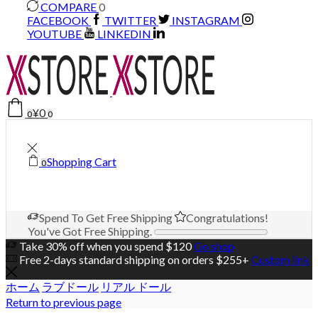
COMPARE
0
FACEBOOK
TWITTER
INSTAGRAM
YOUTUBE
LINKEDIN
¥
0
0
0
Shopping Cart
0
Spend
To Get Free Shipping
Congratulations!
You've Got Free Shipping.
Take 30% off when you spend $120
Go shop
Free 2-days standard shipping on orders $255+
Custom link
ホーム
ラブドール
リアル ドール
Return to previous page