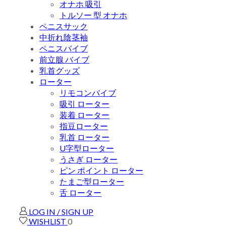
オナホ 吸引
トルソー 型 オナホ
ペニスサック
中折れ陰茎袖
ペニスバイブ
前立腺 バイブ
乳首グッズ
ローター
リモコンバイブ
吸引 ローター
装着 ローター
指豆ローター
乳首 ローター
U字型ローター
うさぎ ローター
ピン ポイント ローター
たまご型ローター
舌 ローター
LOG IN / SIGN UP
WISHLIST
0