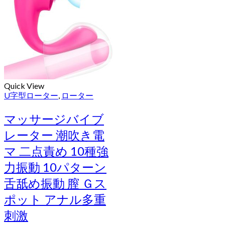
Quick View
U字型ローター
,
ローター
マッサージバイブ
レーター 潮吹き電
マ 二点責め 10種強
力振動 10パターン
舌舐め振動 膣 Ｇス
ポット アナル多重
刺激