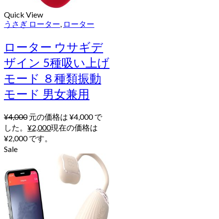
Quick View
うさぎ ローター
,
ローター
ローター ウサギデ
ザイン 5種吸い上げ
モード ８種類振動
モード 男女兼用
¥
4,000
元の価格は ¥4,000 で
した。
¥
2,000
現在の価格は
¥2,000 です。
Sale