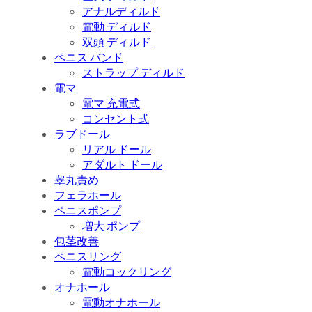
アナルディルド
電動 ディルド
双頭 ディルド
ペニス バンド
ストラップ ディルド
電マ
電マ 充電式
コンセント式
ラブドール
リアル ドール
アダルト ドール
睾丸責め
フェラホール
ペニスポンプ
増大 ポンプ
包茎改善
ペニスリング
電動コックリング
オナホール
電動オナホール