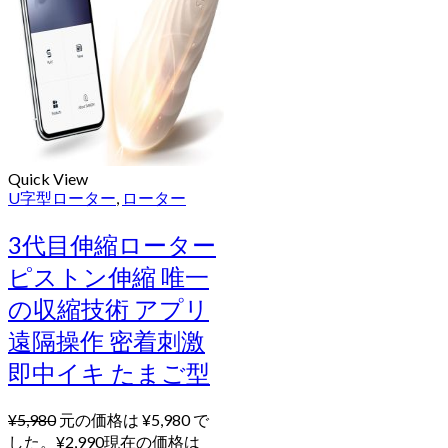
Quick View
U字型ローター
,
ローター
3代目伸縮ローター
ピストン伸縮 唯一
の収縮技術 アプリ
遠隔操作 密着刺激
即中イキ たまご型
¥
5,980
元の価格は ¥5,980 で
した。
¥
2,990
現在の価格は