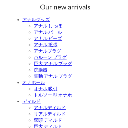
Our new arrivals
アナルグッズ
アナル しっぽ
アナル パール
アナル ビーズ
アナル 拡張
アナルプラグ
バルーン プラグ
巨大 アナル プラグ
浣腸器
電動 アナル プラグ
オナホール
オナホ 吸引
トルソー 型 オナホ
ディルド
アナルディルド
リアルディルド
双頭 ディルド
巨大 ディルド