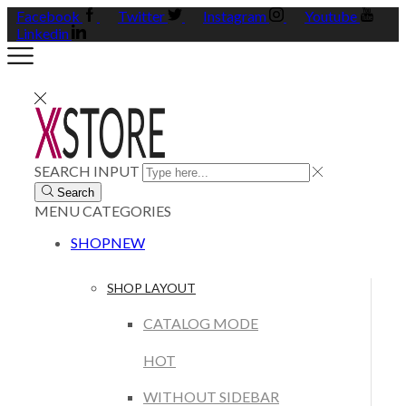
Facebook
Twitter
Instagram
Youtube
Linkedin
SEARCH INPUT
Search
MENU
CATEGORIES
SHOP
NEW
SHOP LAYOUT
CATALOG MODE
HOT
WITHOUT SIDEBAR