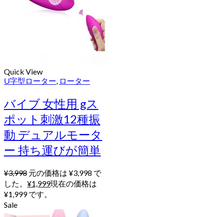
Quick View
U字型ローター
,
ローター
バイブ 女性用 gス
ポット刺激12種振
動 デュアルモータ
ー 持ち運びが簡単
¥
3,998
元の価格は ¥3,998 で
した。
¥
1,999
現在の価格は
¥1,999 です。
Sale