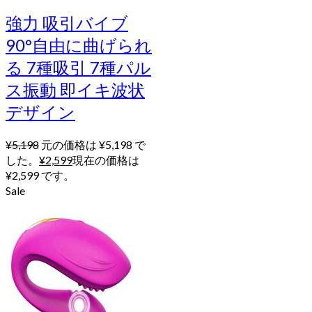
強力 吸引バイブ
90°自由に曲げられ
る 7種吸引 7種パル
ス振動 即イキ波状
デザイン
¥
5,198
元の価格は ¥5,198 で
した。
¥
2,599
現在の価格は
¥2,599 です。
Sale