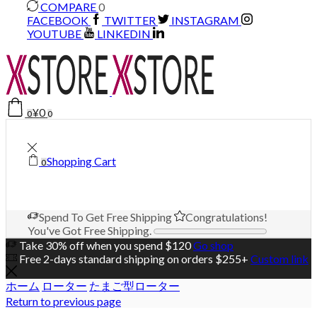
COMPARE
0
FACEBOOK
TWITTER
INSTAGRAM
YOUTUBE
LINKEDIN
¥
0
0
0
Shopping Cart
0
Spend
To Get Free Shipping
Congratulations!
You've Got Free Shipping.
Take 30% off when you spend $120
Go shop
Free 2-days standard shipping on orders $255+
Custom link
ホーム
ローター
たまご型ローター
Return to previous page