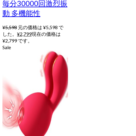
毎分30000回激烈振
動 多機能性
¥
5,598
元の価格は ¥5,598 で
した。
¥
2,799
現在の価格は
¥2,799 です。
Sale