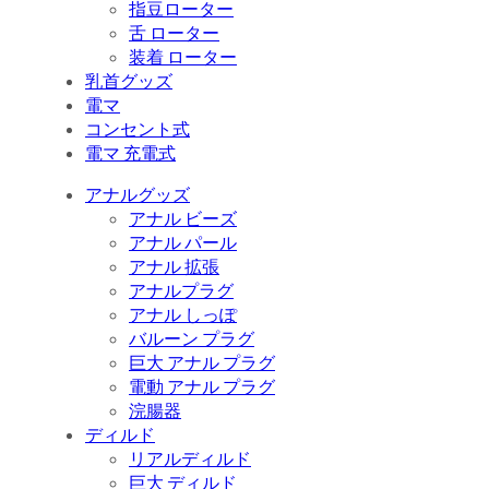
指豆ローター
舌 ローター
装着 ローター
乳首グッズ
電マ
コンセント式
電マ 充電式
アナルグッズ
アナル ビーズ
アナル パール
アナル 拡張
アナルプラグ
アナル しっぽ
バルーン プラグ
巨大 アナル プラグ
電動 アナル プラグ
浣腸器
ディルド
リアルディルド
巨大 ディルド