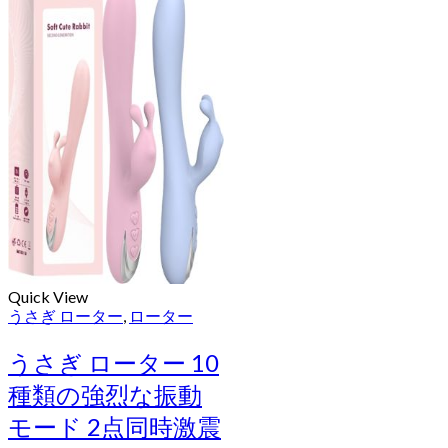
Quick View
うさぎ ローター
,
ローター
うさぎ ローター 10
種類の強烈な振動
モード 2点同時激震