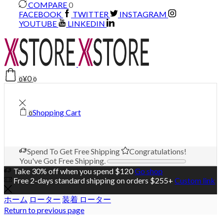
COMPARE
0
FACEBOOK
TWITTER
INSTAGRAM
YOUTUBE
LINKEDIN
¥
0
0
0
Shopping Cart
0
Spend
To Get Free Shipping
Congratulations!
You've Got Free Shipping.
Take 30% off when you spend $120
Go shop
Free 2-days standard shipping on orders $255+
Custom link
ホーム
ローター
装着 ローター
Return to previous page