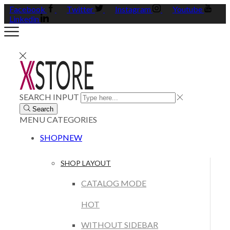
Facebook
Twitter
Instagram
Youtube
Linkedin
SEARCH INPUT
Search
MENU
CATEGORIES
SHOP
NEW
SHOP LAYOUT
CATALOG MODE
HOT
WITHOUT SIDEBAR