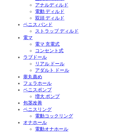
アナルディルド
電動 ディルド
双頭 ディルド
ペニス バンド
ストラップ ディルド
電マ
電マ 充電式
コンセント式
ラブドール
リアル ドール
アダルト ドール
睾丸責め
フェラホール
ペニスポンプ
増大 ポンプ
包茎改善
ペニスリング
電動コックリング
オナホール
電動オナホール