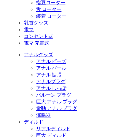
指豆ローター
舌 ローター
装着 ローター
乳首グッズ
電マ
コンセント式
電マ 充電式
アナルグッズ
アナル ビーズ
アナル パール
アナル 拡張
アナルプラグ
アナル しっぽ
バルーン プラグ
巨大 アナル プラグ
電動 アナル プラグ
浣腸器
ディルド
リアルディルド
巨大 ディルド