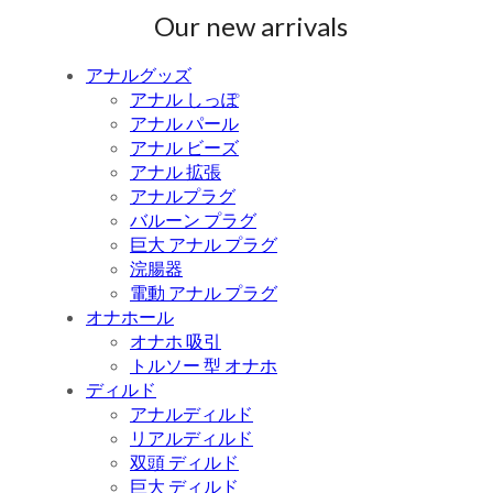
Our new arrivals
アナルグッズ
アナル しっぽ
アナル パール
アナル ビーズ
アナル 拡張
アナルプラグ
バルーン プラグ
巨大 アナル プラグ
浣腸器
電動 アナル プラグ
オナホール
オナホ 吸引
トルソー 型 オナホ
ディルド
アナルディルド
リアルディルド
双頭 ディルド
巨大 ディルド