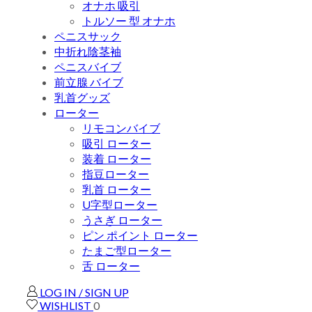
オナホ 吸引
トルソー 型 オナホ
ペニスサック
中折れ陰茎袖
ペニスバイブ
前立腺 バイブ
乳首グッズ
ローター
リモコンバイブ
吸引 ローター
装着 ローター
指豆ローター
乳首 ローター
U字型ローター
うさぎ ローター
ピン ポイント ローター
たまご型ローター
舌 ローター
LOG IN / SIGN UP
WISHLIST
0