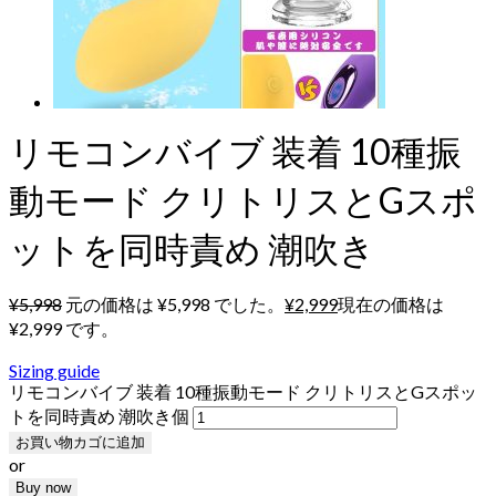
リモコンバイブ 装着 10種振
動モード クリトリスとGスポ
ットを同時責め 潮吹き
¥
5,998
元の価格は ¥5,998 でした。
¥
2,999
現在の価格は
¥2,999 です。
Sizing guide
リモコンバイブ 装着 10種振動モード クリトリスとGスポッ
トを同時責め 潮吹き個
お買い物カゴに追加
or
Buy now